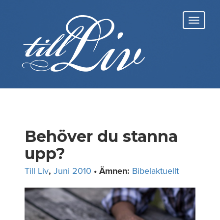
Skip
to
Toggl
content
navig
Behöver du stanna
upp?
Till Liv
,
Juni 2010
• Ämnen:
Bibelaktuellt