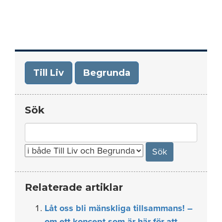
Till Liv
Begrunda
Sök
Search
for:
Relaterade artiklar
Låt oss bli mänskliga tillsammans! –
om ett koncept som är här för att