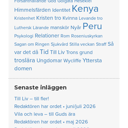
Försanthållande
God
Golgata
Hesekiel
Kenya
Himmelsfärden
Identitet
Kristen tro
Kvinna
Kristenhet
Levande tro
Peru
manskör
Nyår
Luthersk
Lärande
Relationer
Psykologi
Rom
Roseniuskyrkan
Så
Sagan om Ringen
Sjukvård
Stilla veckan
Straff
Tid
var det då
Till Liv
Trons grund
troslära
Yttersta
Ungdomar
Wycliffe
domen
Senaste inläggen
Till Liv – till fler!
Redaktören har ordet • juni/juli 2026
Vila och leva – till Guds ära
Redaktören har ordet • maj 2026