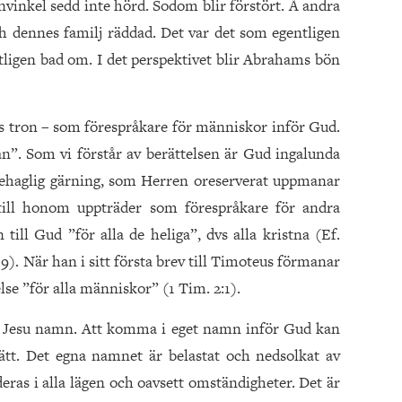
nvinkel sedd inte hörd. Sodom blir förstört. Å andra
och dennes familj räddad. Det var det som egentligen
ligen bad om. I det perspektivet blir Abrahams bön
s tron – som förespråkare för människor inför Gud.
n”. Som vi förstår av berättelsen är Gud ingalunda
behaglig gärning, som Herren oreserverat uppmanar
e till honom uppträder som förespråkare för andra
till Gud ”för alla de heliga”, dvs alla kristna (Ef.
19). När han i sitt första brev till Timoteus förmanar
se ”för alla människor” (1 Tim. 2:1).
i Jesu namn. Att komma i eget namn inför Gud kan
ätt. Det egna namnet är belastat och nedsolkat av
s i alla lägen och oavsett omständigheter. Det är