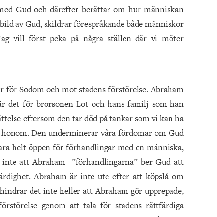
 med Gud och därefter berättar om hur människan
n bild av Gud, skildrar förespråkande både människor
g vill först peka på några ställen där vi möter
ar för Sodom och mot stadens förstörelse. Abraham
 är det för brorsonen Lot och hans familj som han
rättelse eftersom den tar död på tankar som vi kan ha
m honom. Den underminerar våra fördomar om Gud
 vara helt öppen för förhandlingar med en människa,
 inte att Abraham ”förhandlingarna” ber Gud att
rdighet. Abraham är inte ute efter att köpslå om
hindrar det inte heller att Abraham gör upprepade,
örstörelse genom att tala för stadens rättfärdiga