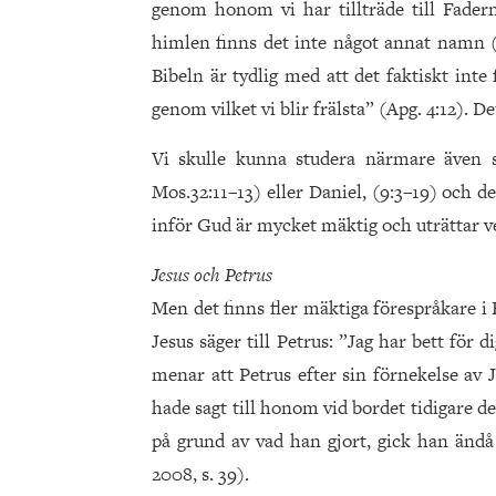
genom honom vi har tillträde till Fadern
himlen finns det inte något annat namn (
Bibeln är tydlig med att det faktiskt int
genom vilket vi blir frälsta” (Apg. 4:12). De
Vi skulle kunna studera närmare även
Mos.32:11–13) eller Daniel, (9:3–19) och 
inför Gud är mycket mäktig och uträttar ve
Jesus och Petrus
Men det finns fler mäktiga förespråkare i 
Jesus säger till Petrus: ”Jag har bett för d
menar att Petrus efter sin förnekelse av 
hade sagt till honom vid bordet tidigare d
på grund av vad han gjort, gick han ändå 
2008, s. 39).