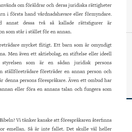
 används om föräldrar och deras juridiska rättigheter
barn i första hand vårdnadshavare eller förmyndare.
d annat dessa två så kallade rättsfigurer är
n som står i stället för en annan.
reträdare mycket flitigt. Ett barn som är omyndigt
na. Men även ett aktiebolag, en stiftelse eller ideell
r styrelsen som är en sådan juridisk persons
En ställföreträdare företräder en annan person och
en är denna persons förespråkare. Även ett ombud har
n annan eller föra en annans talan och fungera som
 Bibeln? Vi tänker kanske att förespråkaren återfinns
 emellan. Så är inte fallet. Det skulle väl heller