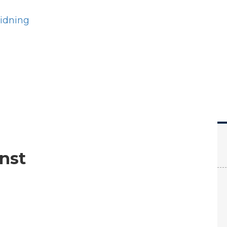
Hem
Läs
Prenumer
nst