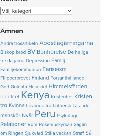
Nummer
Ämnen
Apostlagärningarna
Andra trosartikeln
BV
Bönhörelse
Biskop
bröd
De heliga
Familj
tre dagarna
Depression
Fariseism
Familjekommunion
Finland
Filipperbrevet
Försanthållande
Himmelsfärden
God
Golgata
Hesekiel
Kenya
Kristen
Identitet
Kristenhet
tro
Kvinna
Levande tro
Luthersk
Lärande
Peru
manskör
Nyår
Psykologi
Relationer
Rom
Roseniuskyrkan
Sagan
Så
om Ringen
Sjukvård
Stilla veckan
Straff