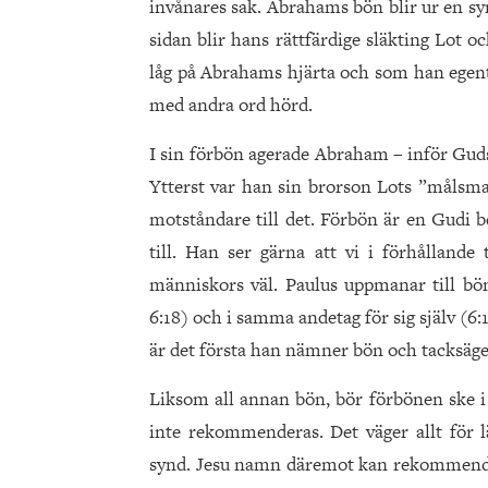
invånares sak. Abrahams bön blir ur en sy
sidan blir hans rättfärdige släkting Lot 
låg på Abrahams hjärta och som han egent
med andra ord hörd.
I sin förbön agerade Abraham – inför Gud
Ytterst var han sin brorson Lots ”målsma
motståndare till det. Förbön är en Gudi 
till. Han ser gärna att vi i förhålland
människors väl. Paulus uppmanar till bön 
6:18) och i samma andetag för sig själv (6:
är det första han nämner bön och tacksägel
Liksom all annan bön, bör förbönen ske 
inte rekommenderas. Det väger allt för l
synd. Jesu namn däremot kan rekommendera