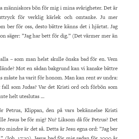
ra människors bön för mig i mina svårigheter. Det är
uttryck för verklig kärlek och omtanke. Ju mer
m ber för oss, desto bättre känns det i hjärtat. Jag
son säger: ”Jag har bett för dig.” (Det värmer mer än
alla – som man helst skulle önska bad för en. Vem
t elände? Mot en sådan bakgrund kan vi kanske bättre
trus måste ha varit för honom. Man kan rent av undra:
 fall som Judas? Var det Kristi ord och förbön som
nte helt uteslutas …
r Petrus, Klippan, den på vars bekännelse Kristi
ulle Jesus be för mig? Nu? Liksom då för Petrus? Det
to mindre är det så. Detta är Jesu egna ord: ”Jag ber
 (Joh. 17:20). Jesus bad för mig redan för 2000 år