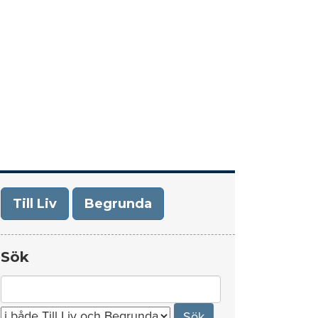
era
Om Till Liv/Begrunda
Kontakt
Till Liv
Begrunda
Sök
Search
for: