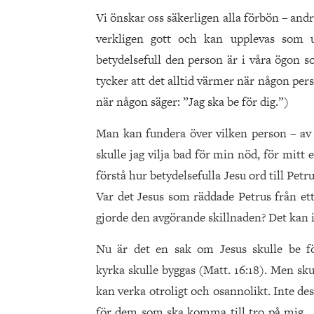
Vi önskar oss säkerligen alla förbön – and
verkligen gott och kan upplevas som 
betydelsefull den person är i våra ögon so
tycker att det alltid värmer när någon per
när någon säger: ”Jag ska be för dig.”)
Man kan fundera över vilken person – av 
skulle jag vilja bad för min nöd, för mit
förstå hur betydelsefulla Jesu ord till Pe
Var det Jesus som räddade Petrus från ett
gjorde den avgörande skillnaden? Det kan i
Nu är det en sak om Jesus skulle be fö
kyrka skulle byggas (Matt. 16:18). Men sk
kan verka otroligt och osannolikt. Inte des
för dem som ska komma till tro på mig …”