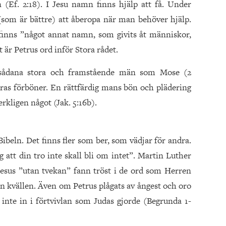
 (Ef. 2:18). I Jesu namn finns hjälp att få. Under
som är bättre) att åberopa när man behöver hjälp.
e finns ”något annat namn, som givits åt människor,
t är Petrus ord inför Stora rådet.
 sådana stora och framstående män som Mose (2
deras förböner. En rättfärdig mans bön och plädering
rkligen något (Jak. 5:16b).
Bibeln. Det finns fler som ber, som vädjar för andra.
ig att din tro inte skall bli om intet”. Martin Luther
Jesus ”utan tvekan” fann tröst i de ord som Herren
en kvällen. Även om Petrus plågats av ångest och oro
inte in i förtvivlan som Judas gjorde (Begrunda 1-