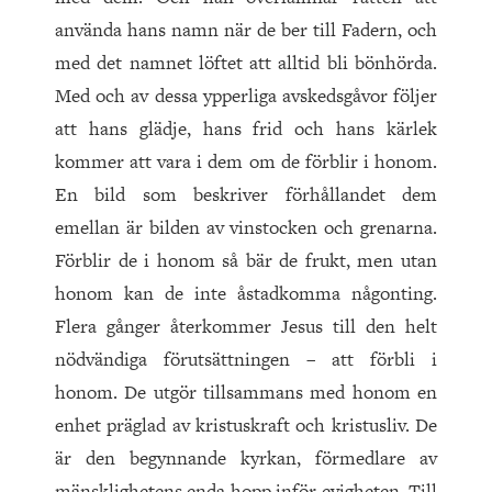
använda hans namn när de ber till Fadern, och
med det namnet löftet att alltid bli bönhörda.
Med och av dessa ypperliga avskedsgåvor följer
att hans glädje, hans frid och hans kärlek
kommer att vara i dem om de förblir i honom.
En bild som beskriver förhållandet dem
emellan är bilden av vinstocken och grenarna.
Förblir de i honom så bär de frukt, men utan
honom kan de inte åstadkomma någonting.
Flera gånger återkommer Jesus till den helt
nödvändiga förutsättningen – att förbli i
honom. De utgör tillsammans med honom en
enhet präglad av kristuskraft och kristusliv. De
är den begynnande kyrkan, förmedlare av
mänsklighetens enda hopp inför evigheten. Till