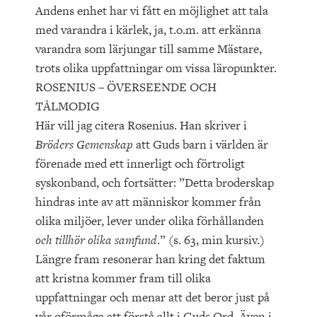
Andens enhet har vi fått en möjlighet att tala
med varandra i kärlek, ja, t.o.m. att erkänna
varandra som lärjungar till samme Mästare,
trots olika uppfattningar om vissa läropunkter.
ROSENIUS – ÖVERSEENDE OCH
TÅLMODIG
Här vill jag citera Rosenius. Han skriver i
Bröders Gemenskap
att Guds barn i världen är
förenade med ett innerligt och förtroligt
syskonband, och fortsätter: ”Detta broderskap
hindras inte av att människor kommer från
olika miljöer, lever under olika förhållanden
och tillhör olika samfund
.” (s. 63, min kursiv.)
Längre fram resonerar han kring det faktum
att kristna kommer fram till olika
uppfattningar och menar att det beror just på
vår oförmåga att förstå allt i Guds Ord. Även i