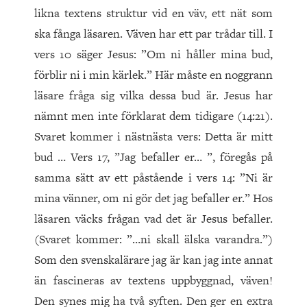
likna textens struktur vid en väv, ett nät som
ska fånga läsaren. Väven har ett par trådar till. I
vers 10 säger Jesus: ”Om ni håller mina bud,
förblir ni i min kärlek.” Här måste en noggrann
läsare fråga sig vilka dessa bud är. Jesus har
nämnt men inte förklarat dem tidigare (14:21).
Svaret kommer i nästnästa vers: Detta är mitt
bud … Vers 17, ”Jag befaller er… ”, föregås på
samma sätt av ett påstående i vers 14: ”Ni är
mina vänner, om ni gör det jag befaller er.” Hos
läsaren väcks frågan vad det är Jesus befaller.
(Svaret kommer: ”…ni skall älska varandra.”)
Som den svenskalärare jag är kan jag inte annat
än fascineras av textens uppbyggnad, väven!
Den synes mig ha två syften. Den ger en extra