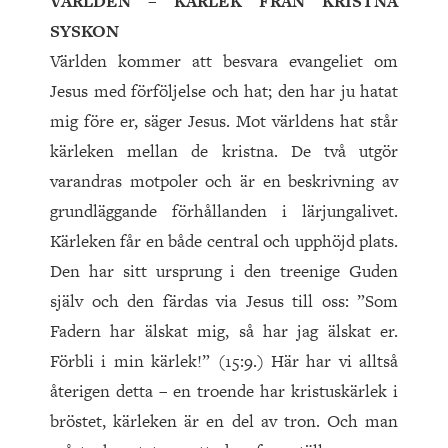
VÄRLDEN – KÄRLEK FRÅN KRISTNA
SYSKON
Världen kommer att besvara evangeliet om
Jesus med förföljelse och hat; den har ju hatat
mig före er, säger Jesus. Mot världens hat står
kärleken mellan de kristna. De två utgör
varandras motpoler och är en beskrivning av
grundläggande förhållanden i lärjungalivet.
Kärleken får en både central och upphöjd plats.
Den har sitt ursprung i den treenige Guden
själv och den färdas via Jesus till oss: ”Som
Fadern har älskat mig, så har jag älskat er.
Förbli i min kärlek!” (15:9.) Här har vi alltså
återigen detta – en troende har kristuskärlek i
bröstet, kärleken är en del av tron. Och man