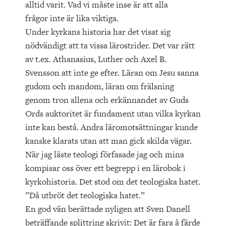
alltid varit. Vad vi måste inse är att alla
frågor inte är lika viktiga.
Under kyrkans historia har det visat sig
nödvändigt att ta vissa lärostrider. Det var rätt
av t.ex. Athanasius, Luther och Axel B.
Svensson att inte ge efter. Läran om Jesu sanna
gudom och mandom, läran om frälsning
genom tron allena och erkännandet av Guds
Ords auktoritet är fundament utan vilka kyrkan
inte kan bestå. Andra läromotsättningar kunde
kanske klarats utan att man gick skilda vägar.
När jag läste teologi förfasade jag och mina
kompisar oss över ett begrepp i en lärobok i
kyrkohistoria. Det stod om det teologiska hatet.
”Då utbröt det teologiska hatet.”
En god vän berättade nyligen att Sven Danell
beträffande splittring skrivit: Det är fara å färde