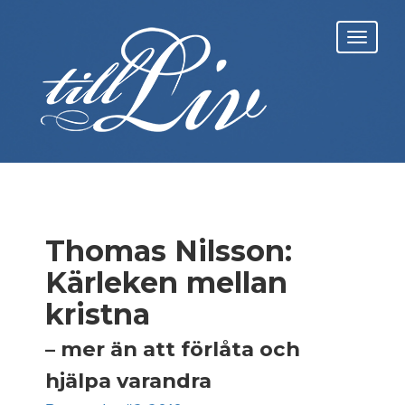
Skip
to
Toggl
content
navig
Thomas Nilsson:
Kärleken mellan
kristna
– mer än att förlåta och
hjälpa varandra