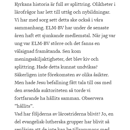
Kyrkans historia är full av splittring. Olikheter i
lärofrågor har lett till uttåg och nybildningar.
Vi har med sorg sett detta ske också i våra
sammanhang. ELM-BV har under de senaste
åren haft ett sjunkande medlemstal. När jag var
ung var ELM-BV större och det fanns en
välsignad framåtanda. Sen kom
meningsskiljaktigheter, det blev kiv och
splittring. Hade detta kunnat undvikas?
Säkerligen inte förekomsten av olika åsikter.
Men hade Jesu befallning fått tala till oss med
den avsedda auktoriteten så torde vi
fortfarande ha hållits samman. Observera
”hållits”.
Vad har följderna av lärostriderna blivit? Jo, en
del evangelisk-lutherska grupper har blivit så
renläriga att de inte kan be tillsammans med