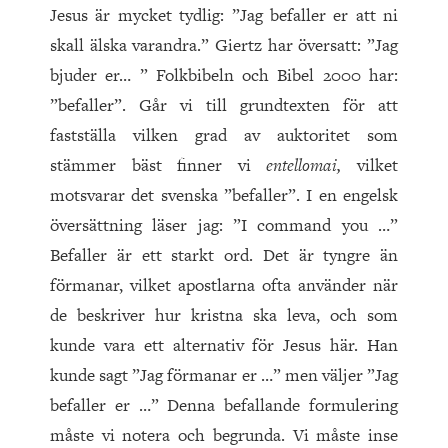
Jesus är mycket tydlig: ”Jag befaller er att ni
skall älska varandra.” Giertz har översatt: ”Jag
bjuder er… ” Folkbibeln och Bibel 2000 har:
”befaller”. Går vi till grundtexten för att
fastställa vilken grad av auktoritet som
stämmer bäst finner vi
entellomai,
vilket
motsvarar det svenska ”befaller”. I en engelsk
översättning läser jag: ”I command you …”
Befaller är ett starkt ord. Det är tyngre än
förmanar, vilket apostlarna ofta använder när
de beskriver hur kristna ska leva, och som
kunde vara ett alternativ för Jesus här. Han
kunde sagt ”Jag förmanar er …” men väljer ”Jag
befaller er …” Denna befallande formulering
måste vi notera och begrunda. Vi måste inse