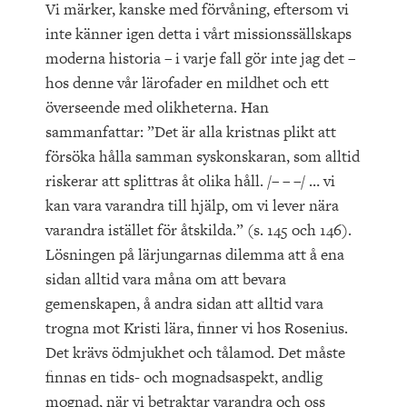
Vi märker, kanske med förvåning, eftersom vi
inte känner igen detta i vårt missionssällskaps
moderna historia – i varje fall gör inte jag det –
hos denne vår lärofader en mildhet och ett
överseende med olikheterna. Han
sammanfattar: ”Det är alla kristnas plikt att
försöka hålla samman syskonskaran, som alltid
riskerar att splittras åt olika håll. /– – –/ … vi
kan vara varandra till hjälp, om vi lever nära
varandra istället för åtskilda.” (s. 145 och 146).
Lösningen på lärjungarnas dilemma att å ena
sidan alltid vara måna om att bevara
gemenskapen, å andra sidan att alltid vara
trogna mot Kristi lära, finner vi hos Rosenius.
Det krävs ödmjukhet och tålamod. Det måste
finnas en tids- och mognadsaspekt, andlig
mognad, när vi betraktar varandra och oss