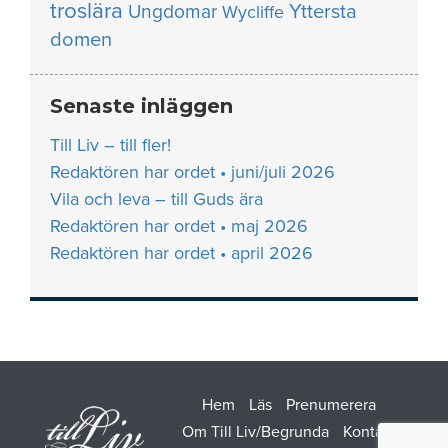
troslära
Yttersta
Ungdomar
Wycliffe
domen
Senaste inläggen
Till Liv – till fler!
Redaktören har ordet • juni/juli 2026
Vila och leva – till Guds ära
Redaktören har ordet • maj 2026
Redaktören har ordet • april 2026
Hem
Läs
Prenumerera
Om Till Liv/Begrunda
Kontakt