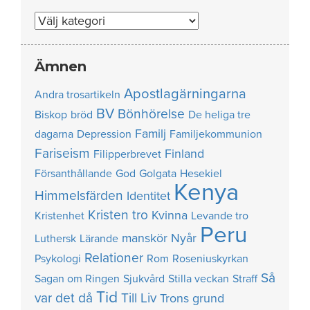
Nummer
Ämnen
Apostlagärningarna
Andra trosartikeln
BV
Bönhörelse
Biskop
bröd
De heliga tre
Familj
dagarna
Depression
Familjekommunion
Fariseism
Finland
Filipperbrevet
Försanthållande
God
Golgata
Hesekiel
Kenya
Himmelsfärden
Identitet
Kristen tro
Kvinna
Kristenhet
Levande tro
Peru
manskör
Nyår
Luthersk
Lärande
Relationer
Psykologi
Rom
Roseniuskyrkan
Så
Sagan om Ringen
Sjukvård
Stilla veckan
Straff
Tid
var det då
Till Liv
Trons grund