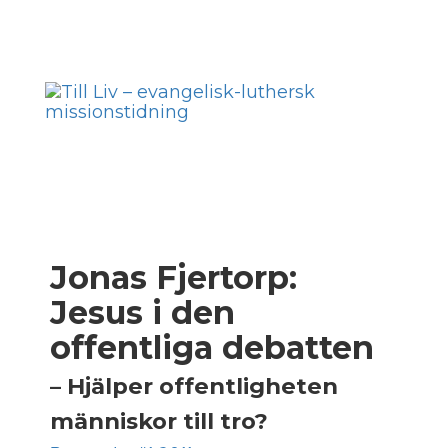
Skip
to
Toggl
content
navig
Jonas Fjertorp:
Jesus i den
offentliga debatten
– Hjälper offentligheten
människor till tro?