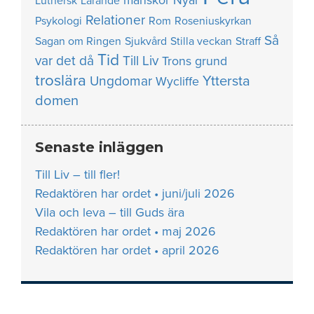
manskör
Nyår
Luthersk
Lärande
Relationer
Psykologi
Rom
Roseniuskyrkan
Så
Sagan om Ringen
Sjukvård
Stilla veckan
Straff
Tid
var det då
Till Liv
Trons grund
troslära
Yttersta
Ungdomar
Wycliffe
domen
Senaste inläggen
Till Liv – till fler!
Redaktören har ordet • juni/juli 2026
Vila och leva – till Guds ära
Redaktören har ordet • maj 2026
Redaktören har ordet • april 2026