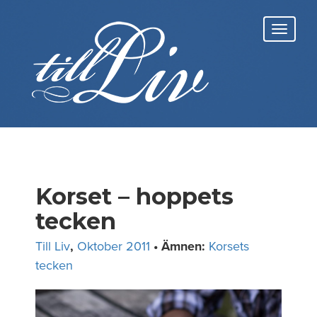
Skip
to
Toggl
content
navig
Korset – hoppets
tecken
Till Liv
,
Oktober 2011
• Ämnen:
Korsets
tecken