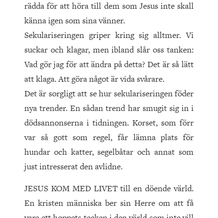
rädda för att höra till dem som Jesus inte skall
känna igen som sina vänner.
Sekulariseringen griper kring sig alltmer. Vi
suckar och klagar, men ibland slår oss tanken:
Vad gör jag för att ändra på detta? Det är så lätt
att klaga. Att göra något är vida svårare.
Det är sorgligt att se hur sekulariseringen föder
nya trender. En sådan trend har smugit sig in i
dödsannonserna i tidningen. Korset, som förr
var så gott som regel, får lämna plats för
hundar och katter, segelbåtar och annat som
just intresserat den avlidne.
JESUS KOM MED LIVET till en döende värld.
En kristen människa ber sin Herre om att få
vara ett hoppets tecken i den värld som inte vill