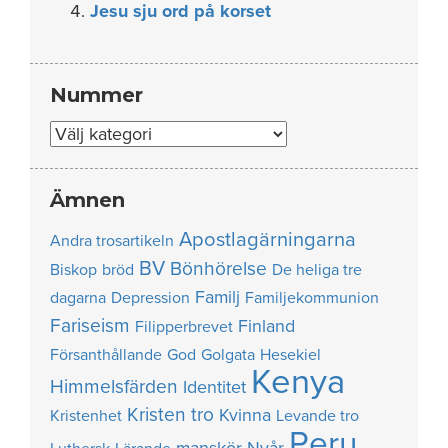
Jesu sju ord på korset
Nummer
Nummer
Ämnen
Apostlagärningarna
Andra trosartikeln
BV
Bönhörelse
Biskop
bröd
De heliga tre
Familj
dagarna
Depression
Familjekommunion
Fariseism
Finland
Filipperbrevet
Försanthållande
God
Golgata
Hesekiel
Kenya
Himmelsfärden
Identitet
Kristen tro
Kvinna
Kristenhet
Levande tro
Peru