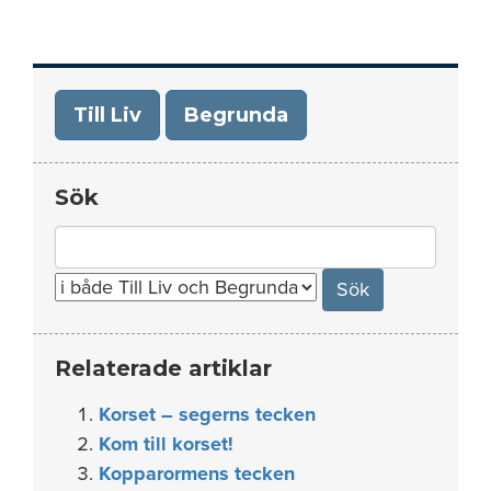
Till Liv
Begrunda
Sök
Search
for:
Relaterade artiklar
Korset – segerns tecken
Kom till korset!
Kopparormens tecken