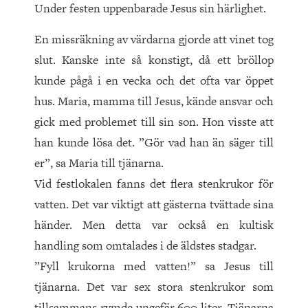
Under festen uppenbarade Jesus sin härlighet.
En missräkning av värdarna gjorde att vinet tog
slut. Kanske inte så konstigt, då ett bröllop
kunde pågå i en vecka och det ofta var öppet
hus. Maria, mamma till Jesus, kände ansvar och
gick med problemet till sin son. Hon visste att
han kunde lösa det. ”Gör vad han än säger till
er”, sa Maria till tjänarna.
Vid festlokalen fanns det flera stenkrukor för
vatten. Det var viktigt att gästerna tvättade sina
händer. Men detta var också en kultisk
handling som omtalades i de äldstes stadgar.
”Fyll krukorna med vatten!” sa Jesus till
tjänarna. Det var sex stora stenkrukor som
tillsammans rymde ungefär 600 liter. Tjänarna