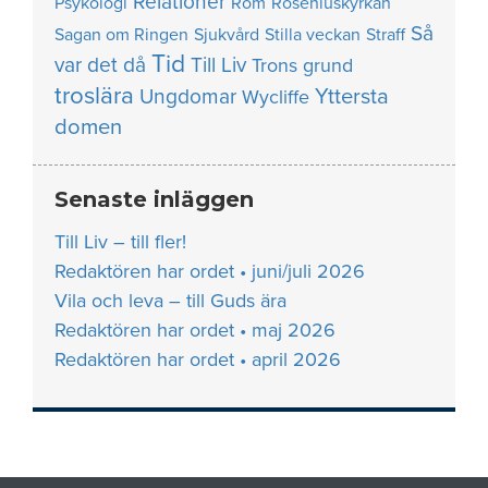
Relationer
Psykologi
Rom
Roseniuskyrkan
Så
Sagan om Ringen
Sjukvård
Stilla veckan
Straff
Tid
var det då
Till Liv
Trons grund
troslära
Yttersta
Ungdomar
Wycliffe
domen
Senaste inläggen
Till Liv – till fler!
Redaktören har ordet • juni/juli 2026
Vila och leva – till Guds ära
Redaktören har ordet • maj 2026
Redaktören har ordet • april 2026