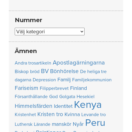
Nummer
Nummer
Ämnen
Apostlagärningarna
Andra trosartikeln
BV
Bönhörelse
Biskop
bröd
De heliga tre
Familj
dagarna
Depression
Familjekommunion
Fariseism
Finland
Filipperbrevet
Försanthållande
God
Golgata
Hesekiel
Kenya
Himmelsfärden
Identitet
Kristen tro
Kvinna
Kristenhet
Levande tro
Peru
manskör
Nyår
Luthersk
Lärande