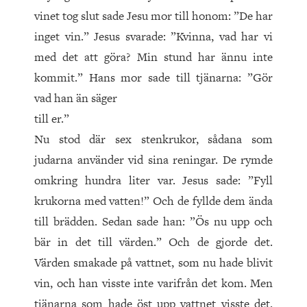
vinet tog slut sade Jesu mor till honom: ”De har
inget vin.” Jesus svarade: ”Kvinna, vad har vi
med det att göra? Min stund har ännu inte
kommit.” Hans mor sade till tjänarna: ”Gör
vad han än säger
till er.”
Nu stod där sex stenkrukor, sådana som
judarna använder vid sina reningar. De rymde
omkring hundra liter var. Jesus sade: ”Fyll
krukorna med vatten!” Och de fyllde dem ända
till brädden. Sedan sade han: ”Ös nu upp och
bär in det till värden.” Och de gjorde det.
Värden smakade på vattnet, som nu hade blivit
vin, och han visste inte varifrån det kom. Men
tjänarna som hade öst upp vattnet visste det.