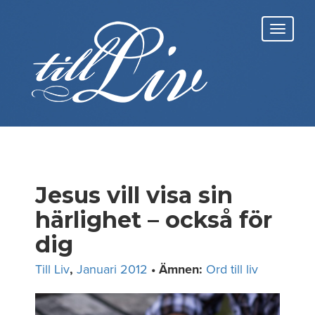
Skip
to
Toggl
content
navig
Jesus vill visa sin
härlighet – också för
dig
Till Liv
,
Januari 2012
• Ämnen:
Ord till liv