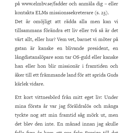
på www.elmbv.se/fadder och anmäla dig – eller
kontakta ELMs missionssekreterare (s. 23).
Det är omöjligt att rädda alla men kan vi
tillsammans förändra ett liv eller två så är det
värt allt, eller hur? Vem vet, barnet vi möter på
gatan är kanske en blivande president, en
långdistanslöpare som tar OS-guld eller kanske
han eller hon blir missionär i framtiden och
åker till ett främmande land för att sprida Guds
kärlek vidare.
Ett kort vittnesbörd från mitt eget liv: Under
mina första år var jag föräldralös och många
tyckte nog att min framtid såg mörk ut, men
det blev den inte. En månad innan jag skulle
fylla fyra år kom ett par från Sverige till det