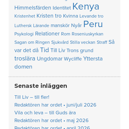
Kenya
Himmelsfärden
Identitet
Kristen tro
Kvinna
Kristenhet
Levande tro
Peru
manskör
Nyår
Luthersk
Lärande
Relationer
Psykologi
Rom
Roseniuskyrkan
Så
Sagan om Ringen
Sjukvård
Stilla veckan
Straff
Tid
var det då
Till Liv
Trons grund
troslära
Yttersta
Ungdomar
Wycliffe
domen
Senaste inläggen
Till Liv – till fler!
Redaktören har ordet • juni/juli 2026
Vila och leva – till Guds ära
Redaktören har ordet • maj 2026
Redaktören har ordet • april 2026