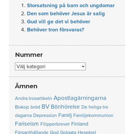
Storsatsning på barn och ungdomar
Den som behöver Jesus är salig
Gud vill ge det vi behöver
Behöver tron försvaras?
Nummer
Nummer
Ämnen
Apostlagärningarna
Andra trosartikeln
BV
Bönhörelse
Biskop
bröd
De heliga tre
Familj
dagarna
Depression
Familjekommunion
Fariseism
Finland
Filipperbrevet
Försanthållande
God
Golgata
Hesekiel