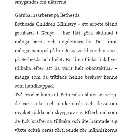
smygandes om nätterna.
Gatubarnsarbetet på Bethesda
Bethesda Children Ministry – ett arbete bland
gatubarn i Kenya – har fått göra skillnad i
många barns och ungdomars liv. Det finns
många exempel på hur Jesus verkligen har varit
på Bethesda och helat. En liten flicka fick livet
tillbaka efter att ha varit helt okontaktbar –
många som då träffade henne beskrev henne
som handikappad.
Två bröder kom till Bethesda i slutet av 2009,
de var sjuka och undernärda och dess­utom
mycket rädda och skygga av sig. Efterhand som
de fick krafterna tillbaka och återhämtade sig
växte också deras förtroende för människorna