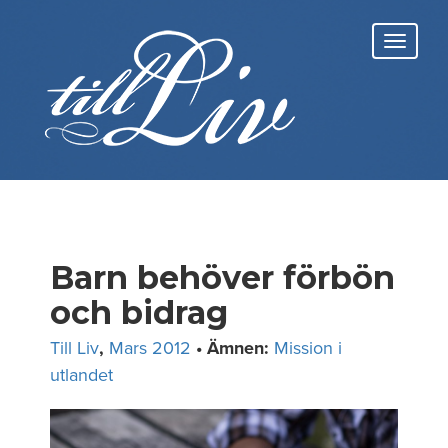
Skip
to
Toggl
content
navig
Barn behöver förbön
och bidrag
Till Liv
,
Mars 2012
• Ämnen:
Mission i
utlandet