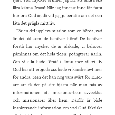
själv. Hur mycket brinner jag för att andra ska
lära känna Jesus? När jag innerst inne får fatta
hur bra Gud är, då vill jag ju berätta om det och
låta det prägla mitt liv.
– För en del upplevs mission som en börda, vad
är det då som de behöver höra? De behöver
förstå hur mycket de är älskade, vi behöver
påminnas om det hela tiden! poängterar Karin.
Om vi alla hade förstått ännu mer vilket liv
Gud har att erbjuda oss hade vi kanske levt mer
för and­ra. Men det kan nog vara svårt för ELM-
are att få det på sitt hjärta när man nås av
informationen att missionsarbete avvecklas
och missionärer åker hem. Därför är både
inspirerande information om vad Gud faktiskt