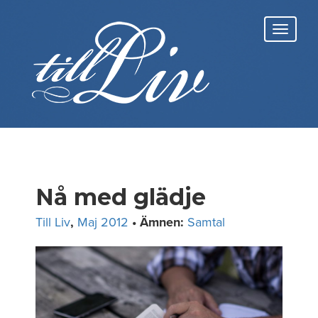
Skip
to
Toggl
content
navig
Nå med glädje
Till Liv
,
Maj 2012
• Ämnen:
Samtal