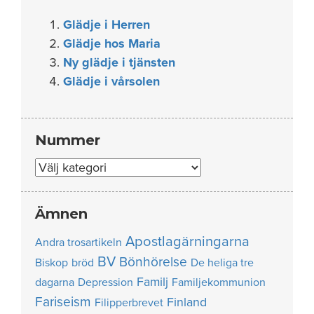
Glädje i Herren
Glädje hos Maria
Ny glädje i tjänsten
Glädje i vårsolen
Nummer
Nummer
Ämnen
Apostlagärningarna
Andra trosartikeln
BV
Bönhörelse
Biskop
bröd
De heliga tre
Familj
dagarna
Depression
Familjekommunion
Fariseism
Finland
Filipperbrevet