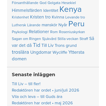
Försanthållande
God
Golgata
Hesekiel
Kenya
Himmelsfärden
Identitet
Kristen tro
Kvinna
Kristenhet
Levande tro
Peru
manskör
Nyår
Luthersk
Lärande
Relationer
Psykologi
Rom
Roseniuskyrkan
Så
Sagan om Ringen
Sjukvård
Stilla veckan
Straff
Tid
var det då
Till Liv
Trons grund
troslära
Yttersta
Ungdomar
Wycliffe
domen
Senaste inläggen
Till Liv – till fler!
Redaktören har ordet • juni/juli 2026
Vila och leva – till Guds ära
Redaktören har ordet • maj 2026