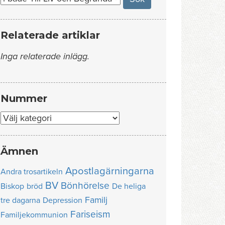
Relaterade artiklar
Inga relaterade inlägg.
Nummer
Nummer
Ämnen
Apostlagärningarna
Andra trosartikeln
BV
Bönhörelse
Biskop
bröd
De heliga
Familj
tre dagarna
Depression
Fariseism
Familjekommunion