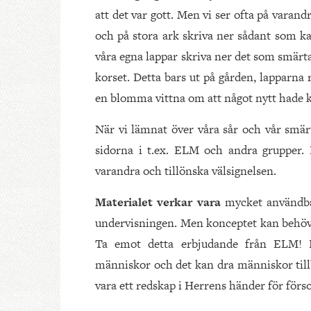
att det var gott. Men vi ser ofta på varan
och på stora ark skriva ner sådant som kan
våra egna lappar skriva ner det som smärta
korset. Detta bars ut på gården, lapparna r
en blomma vittna om att något nytt hade
När vi lämnat över våra sår och vår smärta
sidorna i t.ex. ELM och andra grupper. D
varandra och tillönska välsignelsen.
Materialet verkar vara
mycket användba
undervisningen. Men konceptet kan behöva f
Ta emot detta erbjudande från ELM! D
människor och det kan dra människor tillb
vara ett redskap i Herrens händer för för