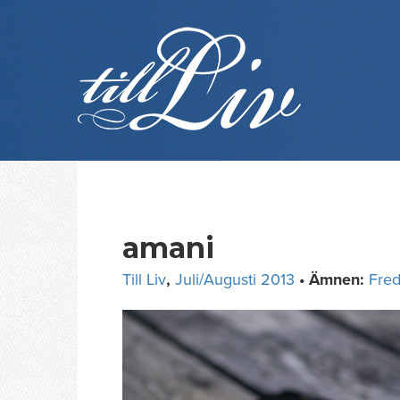
Skip
to
content
amani
Till Liv
,
Juli/Augusti 2013
• Ämnen:
Fred