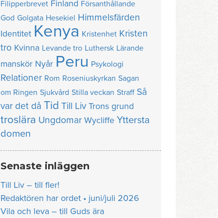
Finland
Filipperbrevet
Försanthållande
Himmelsfärden
God
Golgata
Hesekiel
Kenya
Kristen
Identitet
Kristenhet
tro
Kvinna
Levande tro
Luthersk
Lärande
Peru
manskör
Nyår
Psykologi
Relationer
Rom
Roseniuskyrkan
Sagan
Så
om Ringen
Sjukvård
Stilla veckan
Straff
Tid
var det då
Till Liv
Trons grund
troslära
Yttersta
Ungdomar
Wycliffe
domen
Senaste inläggen
Till Liv – till fler!
Redaktören har ordet • juni/juli 2026
Vila och leva – till Guds ära