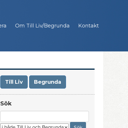
era
Om Till Liv/Begrunda
Kontakt
Till Liv
Begrunda
Sök
Search
for: