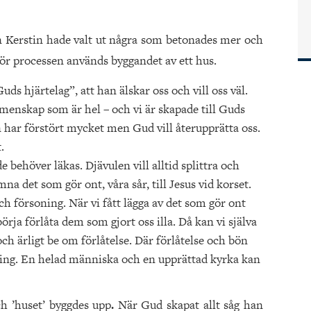
n Kerstin hade valt ut några som betonades mer och
 för processen används byggandet av ett hus.
ds hjärtelag”, att han älskar oss och vill oss väl.
emenskap som är hel – och vi är skapade till Guds
en har förstört mycket men Gud vill återupprätta oss.
.
 behöver läkas. Djävulen vill alltid splittra och
mna det som gör ont, våra sår, till Jesus vid korset.
ch försoning. När vi fått lägga av det som gör ont
rja förlåta dem som gjort oss illa. Då kan vi själva
och ärligt be om förlåtelse. Där förlåtelse och bön
ning. En helad människa och en upprättad kyrka kan
ch ’huset’ byggdes upp
.
När Gud skapat allt såg han