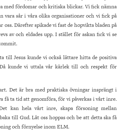
dra med fördomar och kritiska blickar. Vi fick nämna
 vara sår i våra olika organisationer och vi fick på
r oss. Därefter spikade vi fast de hopvikta bladen på
evs av och eldades upp. I stället för askan fick vi se
 kommit.
 till Jesus kunde vi också lättare hitta de positiva
å kunde vi uttala vår kärlek till och respekt för
rt. Det är bra med praktiska övningar insprängt i
å ta tid att genomföra, för vi påverkas i vårt inre.
et kan hela vårt inre, skapa försoning mellan
aka till Gud. Låt oss hoppas och be att detta ska få
soning och förnyelse inom ELM.