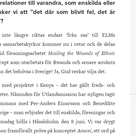
relationer till varandra, som enskilda eller
er vi att ”det där som blivit fel, det är
”?
 inte längre riktas endast ’från oss’ till ELMs
ra samarbetskyrkor kommer nu i retur och de delas
id försoningsarbetet
Healing the Wounds of Ethnic
ept som utarbetats för Rwanda och senare använts
n det behövas i Sverige? Ja, Gud verkar vilja det.
t med projektet i Kenya – det har gällt freds- och
gheter. Nämnden för Utlandsmission har nyligen tagit
illsammans med Per-Anders Einarsson och Benedikte
ige – man erbjuder det till enskilda, föreningar och
nsdag hölls i Hässleholm den 8 juni. Vi var drygt
men framförallt pröva på konceptet
Amani
, ett ord på