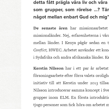
detta fått prägla våra liv och våra 
som grupper, som rörelse …? Tänk
något mellan enbart Gud och mig
De senaste åren
har missionsarbetet
missionsländer. Nej, erfarenheterna i vå
mellan länder. I Kenya pågår sedan en t
Conflict,
HWEC. Arbetet använder ett konc
i Sydafrika och andra afrikanska länder. Ka
Kerstin Nilsson
har i ett par år arbeta
försoningsarbete efter förra valets oroli
initiativ till att Kerstin under 2013 t
Nilsson introducerar samma koncept i Sver
grupper inom ELM. En första introduktio
tjugo personer som fick höra om arbetet 