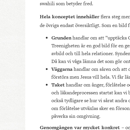
swahili som betyder fred.
Hela konceptet innehåller
flera steg me
de övriga endast översiktligt. Som en bild
Grunden
handlar om att ”upptäcka Gu
Treenigheten är en god bild för en g
avbild och till hela relationer. Synd
Då kan vi våga lämna det som gör ont
Väggarna
handlar om såren och att de
förstöra men Jesus vill hela. Vi får lä
Taket
handlar om ånger, förlåtelse o
och läkandeprocessen startat kan vi bö
också tydligare se hur vi sårat andra 
om förlåtelse utväxlas sker en förso
påverka sin omgivning.
Genomgången var mycket konkret
– o