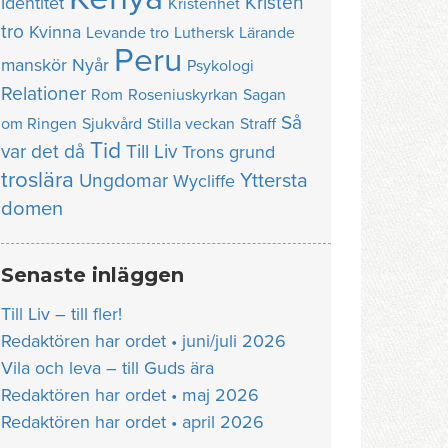
Kristen
Identitet
Kristenhet
tro
Kvinna
Levande tro
Luthersk
Lärande
Peru
manskör
Nyår
Psykologi
Relationer
Rom
Roseniuskyrkan
Sagan
Så
om Ringen
Sjukvård
Stilla veckan
Straff
Tid
var det då
Till Liv
Trons grund
troslära
Yttersta
Ungdomar
Wycliffe
domen
Senaste inläggen
Till Liv – till fler!
Redaktören har ordet • juni/juli 2026
Vila och leva – till Guds ära
Redaktören har ordet • maj 2026
Redaktören har ordet • april 2026