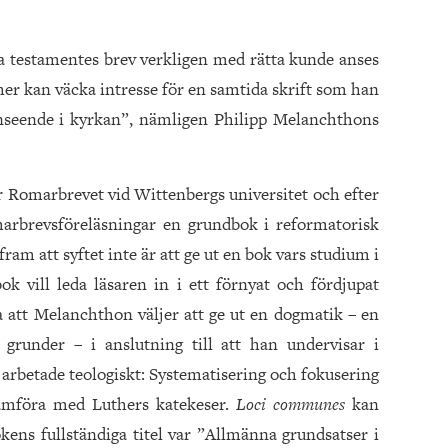
a testamentes brev verkligen med rätta kunde anses
er kan väcka intresse för en samtida skrift som han
nseende i kyrkan”, nämligen Philipp Melanchthons
 Romarbrevet vid Wittenbergs universitet och efter
marbrevsföreläsningar en grundbok i reformatorisk
fram att syftet inte är att ge ut en bok vars studium i
bok vill leda läsaren in i ett förnyat och fördjupat
ra att Melanchthon väljer att ge ut en dogmatik – en
 grunder – i anslutning till att han undervisar i
 arbetade teologiskt: Systematisering och fokusering
 jämföra med Luthers katekeser.
Loci communes
kan
ens fullständiga titel var ”Allmänna grundsatser i