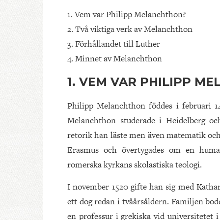
1. Vem var Philipp Melanchthon?
2. Två viktiga verk av Melanchthon
3. Förhållandet till Luther
4. Minnet av Melanchthon
1. VEM VAR PHILIPP M
Philipp Melanchthon föddes i februari 14
Melanchthon studerade i Heidelberg och
retorik han läste men även matematik och 
Erasmus och övertygades om en human
romerska kyrkans skolastiska teologi.
I november 1520 gifte han sig med Kathar
ett dog redan i tvåårsåldern. Familjen bod
en professur i grekiska vid universitetet i