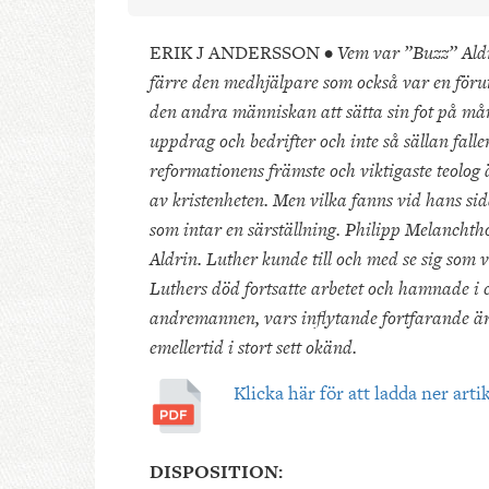
ERIK J ANDERSSON •
Vem var ”Buzz” Aldr
färre den medhjälpare som också var en föru
den andra människan att sätta sin fot på må
uppdrag och bedrifter och inte så sällan fall
reformationens främste och viktigaste teolog
av kristenheten. Men vilka fanns vid hans s
som intar en särställning. Philipp Melancht
Aldrin. Luther kunde till och med se sig som
Luthers död fortsatte arbetet och hamnade i c
andremannen, vars inflytande fortfarande är 
emellertid i stort sett okänd.
Klicka här för att ladda ner arti
DISPOSITION: