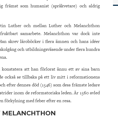
sig främst som humanist (språkvetare) och aldrig
rtin Luther och mellan Luther och Melanchthon
 fruktbart samarbete. Melanchthon var dock inte
Han skrev läroböcker i flera ämnen och hans idéer
 skolgång och utbildningsväsende under flera hundra
ena.
 konstatera att han förlorat ännu ett av sina barn
e också se tillbaka på ett liv mitt i reformationens
ch efter dennes död (1546) som dess främste ledare
 strider inom de reformatoriska leden. År 1560 avled
 en förkylning med feber efter en resa.
AV MELANCHTHON