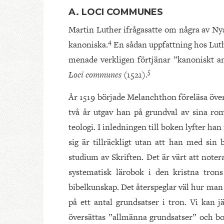
A. LOCI COMMUNES
Martin Luther ifrågasatte om några av Ny
4
kanoniska.
En sådan uppfattning hos Luth
menade verkligen förtjänar ”kanoniskt a
5
Loci communes
(1521).
År 1519 började Melanchthon föreläsa över
två år utgav han på grundval av sina ro
teologi. I inledningen till boken lyfter han 
sig är tillräckligt utan att han med sin 
studium av Skriften. Det är värt att note
systematisk lärobok i den kristna trons
bibelkunskap. Det återspeglar väl hur man
på ett antal grundsatser i tron. Vi kan
översättas ”allmänna grundsatser” och bok