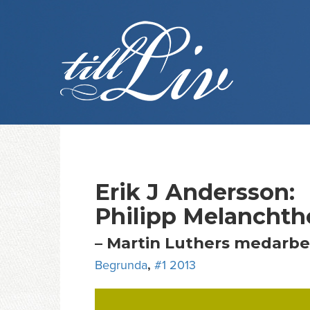
Skip
to
content
Erik J Andersson:
Philipp Melancht
– Martin Luthers medarbe
Begrunda
,
#1 2013