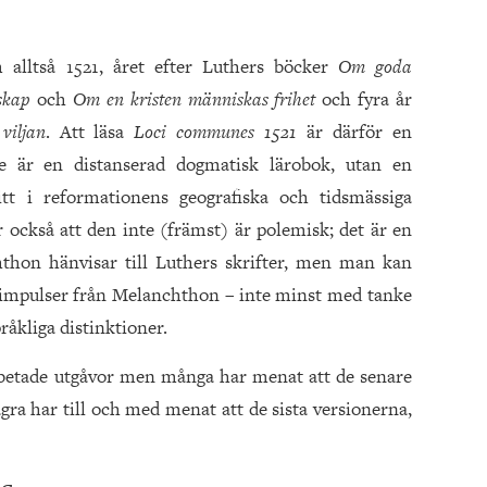
 alltså 1521, året efter Luthers böcker
Om goda
nskap
och
Om en kristen människas frihet
och fyra år
viljan
. Att läsa
Loci communes
1521
är därför en
te är en distanserad dogmatisk lärobok, utan en
t i reformationens geografiska och tidsmässiga
r också att den inte (främst) är polemisk; det är en
hthon hänvisar till Luthers skrifter, men man kan
 impulser från Melanchthon – inte minst med tanke
råkliga distinktioner.
rbetade utgåvor men många har menat att de senare
gra har till och med menat att de sista versionerna,