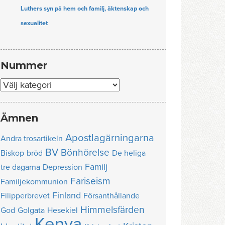
Luthers syn på hem och familj, äktenskap och
sexualitet
Nummer
Nummer
Ämnen
Apostlagärningarna
Andra trosartikeln
BV
Bönhörelse
Biskop
bröd
De heliga
Familj
tre dagarna
Depression
Fariseism
Familjekommunion
Finland
Filipperbrevet
Försanthållande
Himmelsfärden
God
Golgata
Hesekiel
Kenya