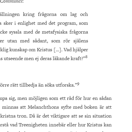
 Communes
:
tällningen kring frågorna om lag och
a sker i enlighet med det program, som
 icke syssla med de metafysiska frågorna
rer utan med sådant, som rör själens
rklig kunskap om Kristus […]. Vad hjälper
8
s utseende men ej deras läkande kraft?”
9
re rätt tillbedja än söka utforska.”
djupa sig, men möjligen som ett råd för hur en sådan
n minnas att Melanchthons syfte med boken är att
stna tron. Då är det viktigare att se sin situation
förstå vad Treenigheten innebär eller hur Kristus kan