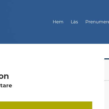
Hem
Läs
Prenumer
hon
tare