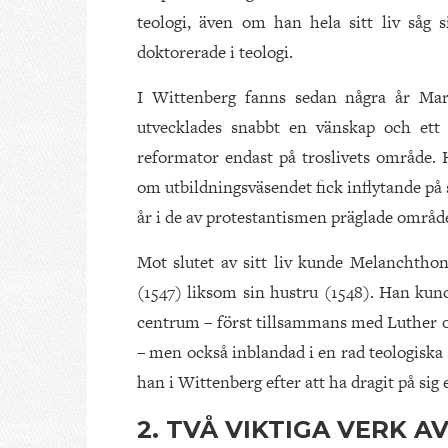
teologi, även om han hela sitt liv såg 
doktorerade i teologi.
I Wittenberg fanns sedan några år Ma
utvecklades snabbt en vänskap och ett
reformator endast på troslivets område. 
om utbildningsväsendet fick inflytande på
år i de av protestantismen präglade områd
Mot slutet av sitt liv kunde Melanchthon
(1547) liksom sin hustru (1548). Han kund
centrum – först tillsammans med Luther o
– men också inblandad i en rad teologiska
han i Wittenberg efter att ha dragit på sig
2. TVÅ VIKTIGA VERK 