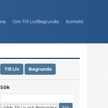
era
Om Till Liv/Begrunda
Kontakt
Till Liv
Begrunda
Sök
Search
for: