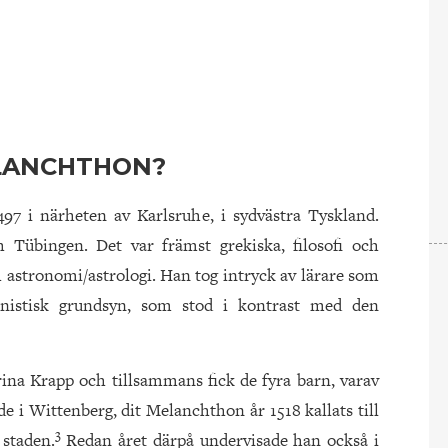
ELANCHTHON?
97 i närheten av Karlsruhe, i sydvästra Tyskland.
 Tübingen. Det var främst grekiska, filosofi och
astronomi/astrologi. Han tog intryck av lärare som
istisk grundsyn, som stod i kontrast med den
ina Krapp och tillsammans fick de fyra barn, varav
de i Wittenberg, dit Melanchthon år 1518 kallats till
3
 staden.
Redan året därpå undervisade han också i