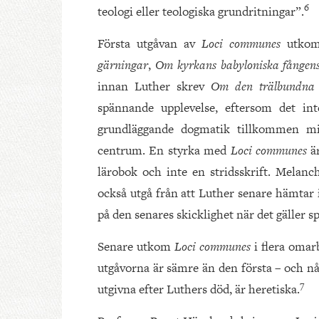
6
teologi eller teologiska grundritningar”.
Första utgåvan av
Loci communes
utkom
gärningar
,
Om kyrkans babyloniska fånge
innan Luther skrev
Om den trälbundna 
spännande upplevelse, eftersom det in
grundläggande dogmatik tillkommen mit
centrum. En styrka med
Loci communes
ä
lärobok och inte en stridsskrift. Melanc
också utgå från att Luther senare hämtar
på den senares skicklighet när det gäller sp
Senare utkom
Loci communes
i flera oma
utgåvorna är sämre än den första – och nå
7
utgivna efter Luthers död, är heretiska.