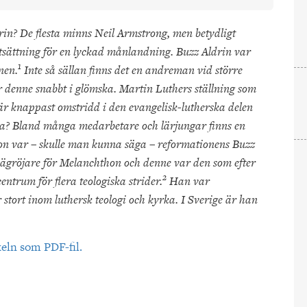
in? De flesta minns Neil Armstrong, men betydligt
tsättning för en lyckad månlandning. Buzz Aldrin var
1
nen.
Inte så sällan finns det en andreman vid större
er denne snabbt i glömska. Martin Luthers ställning som
 är knappast omstridd i den evangelisk-lutherska delen
ida? Bland många medarbetare och lärjungar finns en
hon var – skulle man kunna säga – reformationens Buzz
 vägröjare för Melanchthon och denne var den som efter
2
entrum för flera teologiska strider.
Han var
stort inom luthersk teologi och kyrka. I Sverige är han
keln som PDF-fil.