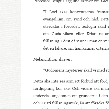
Professor Bengt Hägglund skriver om
Loci
”I Loci 1521 koncentreras frams
evangelium, om synd och nåd. Dett
utvecklas i förordet: teologin skall
om Guds väsen eller Kristi natu
frälsning. Först då vinner man en ve
det en läkare, om han känner örterna
Melanchthon skriver:
”Gudomens mysterier skall vi med stör
Detta ska inte ses som ett förbud att för
fördjupning bör ske. Och vidare ska ma
undervisa ungdomen om grunderna i den kri
och Kristi frälsningsverk, än att försöka 