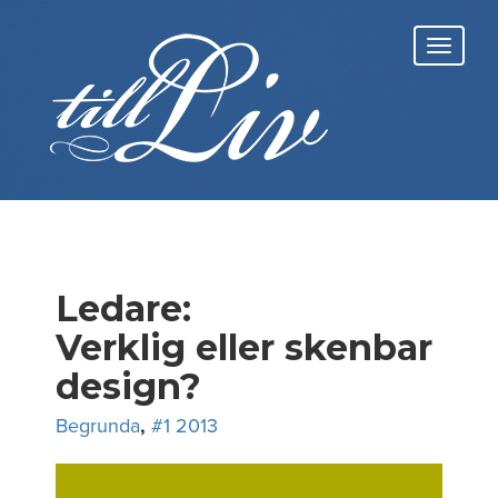
Skip
to
Toggl
content
navig
Ledare:
Verklig eller skenbar
design?
Begrunda
,
#1 2013