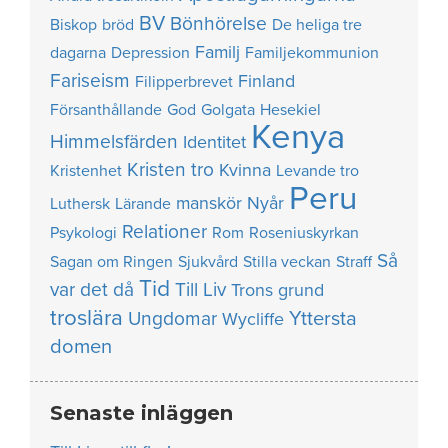
BV
Bönhörelse
Biskop
bröd
De heliga tre
Familj
dagarna
Depression
Familjekommunion
Fariseism
Finland
Filipperbrevet
Försanthållande
God
Golgata
Hesekiel
Kenya
Himmelsfärden
Identitet
Kristen tro
Kvinna
Kristenhet
Levande tro
Peru
manskör
Nyår
Luthersk
Lärande
Relationer
Psykologi
Rom
Roseniuskyrkan
Så
Sagan om Ringen
Sjukvård
Stilla veckan
Straff
Tid
var det då
Till Liv
Trons grund
troslära
Yttersta
Ungdomar
Wycliffe
domen
Senaste inläggen