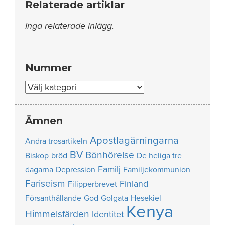
Relaterade artiklar
Inga relaterade inlägg.
Nummer
Nummer
Ämnen
Apostlagärningarna
Andra trosartikeln
BV
Bönhörelse
Biskop
bröd
De heliga tre
Familj
dagarna
Depression
Familjekommunion
Fariseism
Finland
Filipperbrevet
Försanthållande
God
Golgata
Hesekiel
Kenya
Himmelsfärden
Identitet