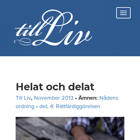
Skip
to
Toggl
content
navig
Helat och delat
Till Liv
,
November 2013
• Ämnen:
Nådens
ordning • deL 4: Rättfärdiggörelsen