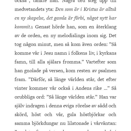
också”, tänkte han. Några ord steg upp till
medvetandets yta:
Den som är i Kristus är alltså
en ny skapelse, det gamla är förbi, något nytt har
kommit.
1 Genast hörde han, som en återklang
av de orden, en ny melodislinga inom sig. Det
tog någon minut, men så kom även orden: ”Så
komme vår i Jesu namn i folkens liv, i kyrkans
famn, till alla själars fromma.” Vartefter som
han gnolade på versen, kom resten av psalmen
fram. ”Därför, så länge världen står, det efter
vinter kommer vår också i Andens rike …” Så
orubbliga ord: ”Så länge världen står.” Han var
själv indragen i denna eviga rörelse av sådd och
skörd, höst och vår, gula höstbjörkar och
samma björkdungar nu lilatonade i vårväntan: