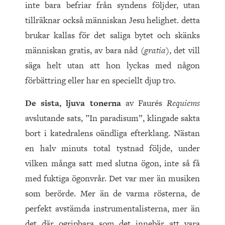
inte bara befriar från syndens följder, utan
tillräknar också människan Jesu helighet. detta
brukar kallas för det saliga bytet och skänks
människan gratis, av bara nåd (
gratia
), det vill
säga helt utan att hon lyckas med någon
förbättring eller har en speciellt djup tro.
De sista, ljuva tonerna
av Faurés
Requiems
avslutande sats, ”In paradisum”, klingade sakta
bort i katedralens oändliga efterklang. Nästan
en halv minuts total tystnad följde, under
vilken många satt med slutna ögon, inte så få
med fuktiga ögonvrår. Det var mer än musiken
som berörde. Mer än de varma rösterna, de
perfekt avstämda instrumentalisterna, mer än
det där ogripbara som det innebär att vara