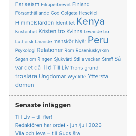
Fariseism
Finland
Filipperbrevet
Försanthållande
God
Golgata
Hesekiel
Kenya
Himmelsfärden
Identitet
Kristen tro
Kvinna
Kristenhet
Levande tro
Peru
manskör
Nyår
Luthersk
Lärande
Relationer
Psykologi
Rom
Roseniuskyrkan
Så
Sagan om Ringen
Sjukvård
Stilla veckan
Straff
Tid
var det då
Till Liv
Trons grund
troslära
Yttersta
Ungdomar
Wycliffe
domen
Senaste inläggen
Till Liv – till fler!
Redaktören har ordet • juni/juli 2026
Vila och leva – till Guds ära