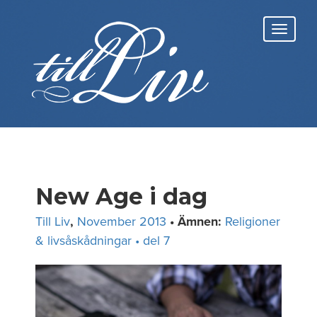
Skip
to
Toggl
content
navig
New Age i dag
Till Liv
,
November 2013
• Ämnen:
Religioner
& livsåskådningar • del 7