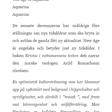
Aquarius
Aquarius
De senaste decennierna har uråldriga före
ställningar om nya tidsåldrar som ska bryta in
och avlösa de gamla fått ny aktualitet. New Age
är engelska och betyder just ny tidsålder. I
boken
Kristus i vattumannens tecken
defi nierar
den norske teologen Arild Romarheim
rörelsen:
En optimistisk kulturströmning som har blommat
upp på
1980
talet med bakgrund i hippiekultur och
nyreligiositet, och särskilt i ”teosofi ”, med front
mot kärnvapenhot och miljöförstöring. Man
förväntar en kollektiv förvandling av den