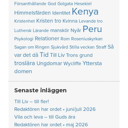
Försanthållande
God
Golgata
Hesekiel
Kenya
Himmelsfärden
Identitet
Kristen tro
Kvinna
Kristenhet
Levande tro
Peru
manskör
Nyår
Luthersk
Lärande
Relationer
Psykologi
Rom
Roseniuskyrkan
Så
Sagan om Ringen
Sjukvård
Stilla veckan
Straff
Tid
var det då
Till Liv
Trons grund
troslära
Yttersta
Ungdomar
Wycliffe
domen
Senaste inläggen
Till Liv – till fler!
Redaktören har ordet • juni/juli 2026
Vila och leva – till Guds ära
Redaktören har ordet • maj 2026