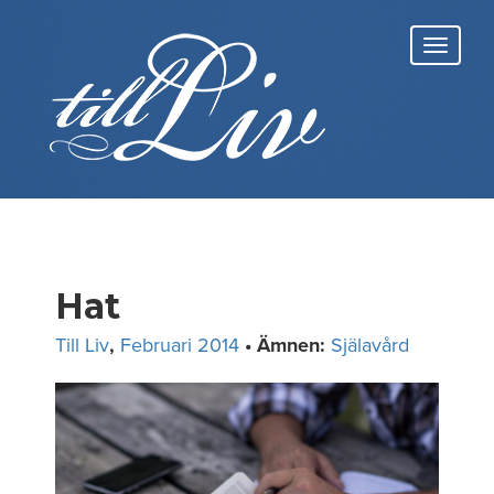
Skip
to
Toggl
content
navig
Hat
Till Liv
,
Februari 2014
• Ämnen:
Själavård