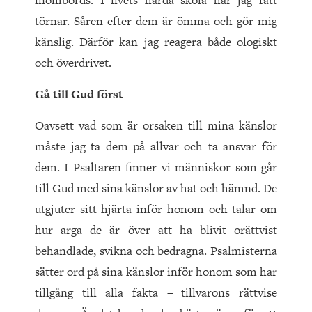
inombords. I livets hårda skola har jag fått
törnar. Såren efter dem är ömma och gör mig
känslig. Därför kan jag reagera både ologiskt
och överdrivet.
Gå till Gud först
Oavsett vad som är orsaken till mina känslor
måste jag ta dem på allvar och ta ansvar för
dem. I Psaltaren finner vi människor som går
till Gud med sina känslor av hat och hämnd. De
utgjuter sitt hjärta inför honom och talar om
hur arga de är över att ha blivit orättvist
behandlade, svikna och bedragna. Psalmisterna
sätter ord på sina känslor inför honom som har
tillgång till alla fakta – tillvarons rättvise