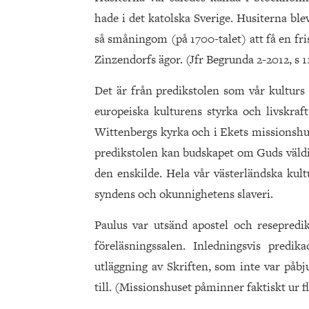
hade i det katolska Sverige. Husiterna bl
så småningom (på 1700-talet) att få en fr
Zinzendorfs ägor. (Jfr Begrunda 2-2012, s 1
Det är från predikstolen som vår kulturs 
europeiska kulturens styrka och livskraft
Wittenbergs kyrka och i Ekets missionshu
predikstolen kan budskapet om Guds väldi
den enskilde. Hela vår västerländska kult
syndens och okunnighetens slaveri.
Paulus var utsänd apostel och resepredik
föreläsningssalen. Inledningsvis predi
utläggning av Skriften, som inte var påb
till. (Missionshuset påminner faktiskt ur 