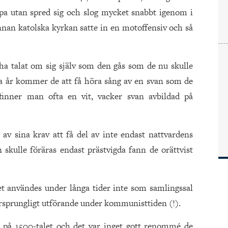
ppa utan spred sig och slog mycket snabbt igenom i
an katolska kyrkan satte in en motoffensiv och så
 ha talat om sig själv som den gås som de nu skulle
a år kommer de att få höra sång av en svan som de
finner man ofta en vit, vacker svan avbildad på
v sina krav att få del av inte endast nattvardens
skulle föräras endast prästvigda fann de orättvist
et användes under långa tider inte som samlingssal
ursprungligt utförande under kommunisttiden (!).
 på 1500-talet och det var inget gott renommé de