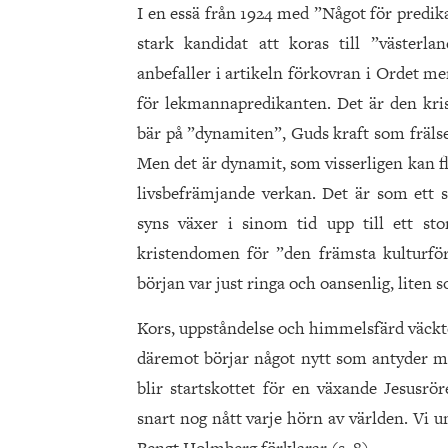
I en essä från 1924 med ”Något för predik
stark kandidat att koras till ”västerlan
anbefaller i artikeln förkovran i Ordet men
för lekmannapredikanten. Det är den kris
bär på ”dynamiten”, Guds kraft som frälse
Men det är dynamit, som visserligen kan f
livsbefrämjande verkan. Det är som ett 
syns växer i sinom tid upp till ett sto
kristendomen för ”den främsta kulturfö
början var just ringa och oansenlig, liten s
Kors, uppståndelse och himmelsfärd väckt
däremot börjar något nytt som antyder m
blir startskottet för en växande Jesusrö
snart nog nått varje hörn av världen. Vi 
Bengt Holmberg förklarar (s. 8).