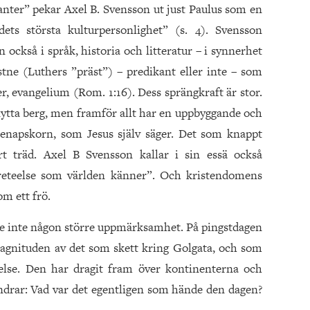
anter” pekar Axel B. Svensson ut just Paulus som en
dets största kulturpersonlighet” (s. 4). Svensson
 också i språk, historia och litteratur – i synnerhet
tne (Luthers ”präst”) – predikant eller inte – som
r, evangelium (Rom. 1:16). Dess sprängkraft är stor.
lytta berg, men framför allt har en uppbyggande och
senapskorn, som Jesus själv säger. Det som knappt
rt träd. Axel B Svensson kallar i sin essä också
reteelse som världen känner”. Och kristendomens
om ett frö.
e inte någon större uppmärksamhet. På pingstdagen
agnituden av det som skett kring Golgata, och som
relse. Den har dragit fram över kontinenterna och
undrar: Vad var det egentligen som hände den dagen?