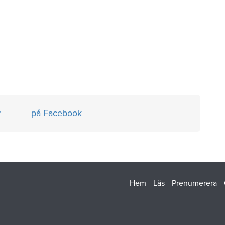
r
på Facebook
Hem
Läs
Prenumerera