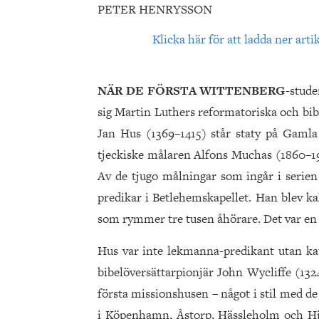
PETER HENRYSSON
Klicka här för att ladda ner arti
NÄR DE FÖRSTA WITTENBERG
-stude
sig Martin Luthers reformatoriska och bib
Jan Hus (1369–1415) står staty på Gamla 
tjeckiske målaren Alfons Muchas (1860–193
Av de tjugo målningar som ingår i serien 
predikar i Betlehemskapellet. Han blev ka
som rymmer tre tusen åhörare. Det var en l
Hus var inte lekmanna-predikant utan kato
bibelöversättarpionjär John Wycliffe (132
första missionshusen – något i stil med d
i Köpenhamn, Åstorp, Hässleholm och Hjär