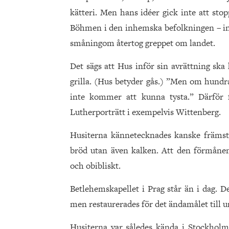
kätteri. Men hans idéer gick inte att sto
Böhmen i den inhemska befolkningen – inn
småningom återtog greppet om landet.
Det sägs att Hus inför sin avrättning ska
grilla. (Hus betyder gås.) ”Men om hundr
inte kommer att kunna tysta.” Därför 
Lutherporträtt i exempelvis Wittenberg.
Husiterna kännetecknades kanske främst a
bröd utan även kalken. Att den förmånen 
och obibliskt.
Betlehemskapellet i Prag står än i dag. D
men restaurerades för det ändamålet till 
Husiterna var således kända i Stockholm