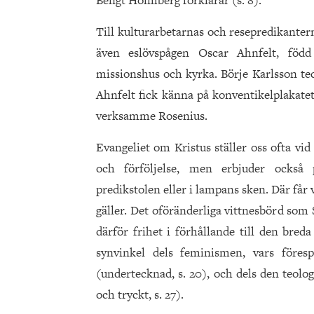
Till kulturarbetarnas och resepredikanter
även eslövspågen Oscar Ahnfelt, född 
missionshus och kyrka. Börje Karlsson tec
Ahnfelt fick känna på konventikelplakatets
verksamme Rosenius.
Evangeliet om Kristus ställer oss ofta vi
och förföljelse, men erbjuder också 
predikstolen eller i lampans sken. Där får v
gäller. Det oföränderliga vittnesbörd som
därför frihet i förhållande till den bred
synvinkel dels feminismen, vars föres
(undertecknad, s. 20), och dels den teolo
och tryckt, s. 27).