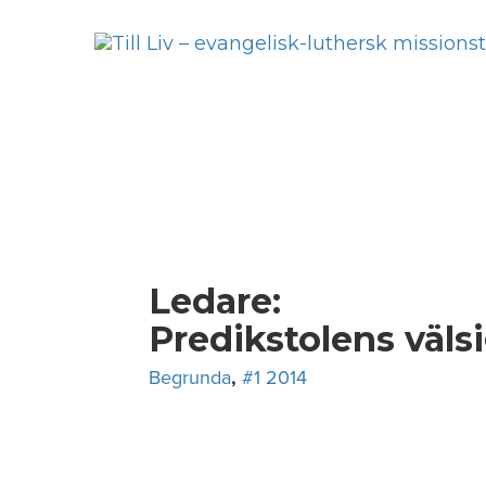
Skip
to
content
Ledare:
Predikstolens väls
Begrunda
,
#1 2014