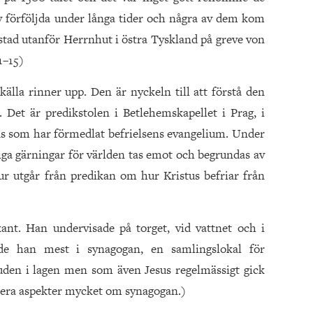
ev förföljda under långa tider och några av dem kom
istad utanför Herrnhut i östra Tyskland på greve von
1–15)
källa rinner upp. Den är nyckeln till att förstå den
. Det är predikstolen i Betlehemskapellet i Prag, i
s som har förmedlat befrielsens evangelium. Under
ga gärningar för världen tas emot och begrundas av
ur utgår från predikan om hur Kristus befriar från
ant. Han undervisade på torget, vid vattnet och i
kade han mest i synagogan, en samlingslokal för
juden i lagen men som även Jesus regelmässigt gick
flera aspekter mycket om synagogan.)