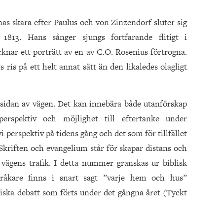
nas skara efter Paulus och von Zinzendorf sluter sig
1813. Hans sånger sjungs fortfarande flitigt i
knar ett porträtt av en av C.O. Rosenius förtrogna.
 ris på ett helt annat sätt än den likaledes olagligt
d sidan av vägen. Det kan innebära både utanförskap
perspektiv och möjlighet till eftertanke under
i perspektiv på tidens gång och det som för tillfället
 Skriften och evangelium står för skapar distans och
a vägens trafik. I detta nummer granskas ur biblisk
pråkare finns i snart sagt ”varje hem och hus”
giska debatt som förts under det gångna året (Tyckt