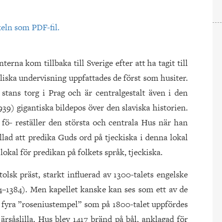
keln som PDF-fil.
nterna kom tillbaka till Sverige efter att ha tagit till
liska undervisning uppfattades de först som husiter.
stans torg i Prag och är centralgestalt även i den
9) gigantiska bildepos över den slaviska historien.
fö- reställer den största och centrala Hus när han
llad att predika Guds ord på tjeckiska i denna lokal
okal för predikan på folkets språk, tjeckiska.
lsk präst, starkt influerad av 1300-talets engelske
4–1384). Men kapellet kanske kan ses som ett av de
e fyra ”roseniustempel” som på 1800-talet uppfördes
såslilla. Hus blev 1417 bränd på bål, anklagad för