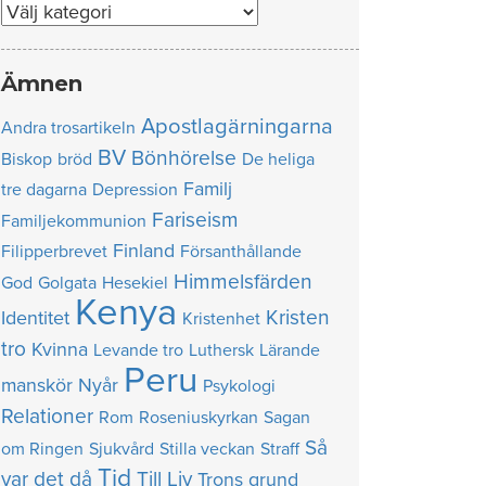
Nummer
Ämnen
Apostlagärningarna
Andra trosartikeln
BV
Bönhörelse
Biskop
bröd
De heliga
Familj
tre dagarna
Depression
Fariseism
Familjekommunion
Finland
Filipperbrevet
Försanthållande
Himmelsfärden
God
Golgata
Hesekiel
Kenya
Kristen
Identitet
Kristenhet
tro
Kvinna
Levande tro
Luthersk
Lärande
Peru
manskör
Nyår
Psykologi
Relationer
Rom
Roseniuskyrkan
Sagan
Så
om Ringen
Sjukvård
Stilla veckan
Straff
Tid
var det då
Till Liv
Trons grund