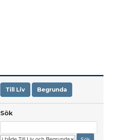
era
Om Till Liv/Begrunda
Kontakt
Till Liv
Begrunda
Sök
Search
for: