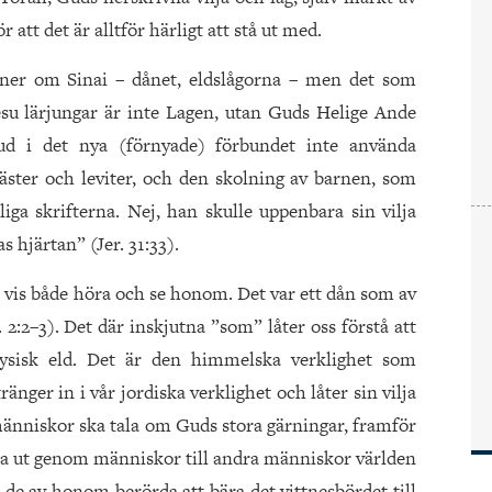
 att det är alltför härligt att stå ut med.
nner om Sinai – dånet, eldslågorna – men det som
u lärjungar är inte Lagen, utan Guds Helige Ande
Gud i det nya (förnyade) förbundet inte använda
äster och leviter, och den skolning av barnen, som
liga skrifterna. Nej, han skulle uppenbara sin vilja
as hjärtan” (Jer. 31:33).
is både höra och se honom. Det var ett dån som av
2:2–3). Det där inskjutna ”som” låter oss förstå att
fysisk eld. Det är den himmelska verklighet som
ger in i vår jordiska verklighet och låter sin vilja
a människor ska tala om Guds stora gärningar, framför
 ska ut genom människor till andra människor världen
r de av honom berörda att bära det vittnesbördet till