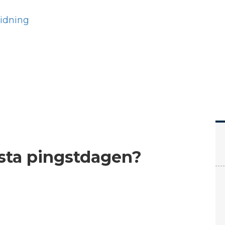
Hem
Läs
Prenumer
sta pingstdagen?