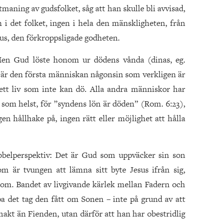
maning av gudsfolket, såg att han skulle bli avvisad,
i det folket, ingen i hela den mänskligheten, från
sus, den förkroppsligade godheten.
 Gud löste honom ur dödens vånda (dinas, eg.
 är den första människan någonsin som verkligen är
 ett liv som inte kan dö. Alla andra människor har
 som helst, för ”syndens lön är döden” (Rom. 6:23),
en hållhake på, ingen rätt eller möjlighet att hålla
belperspektiv: Det är Gud som uppväcker sin son
m är tvungen att lämna sitt byte Jesus ifrån sig,
nom. Bandet av livgivande kärlek mellan Fadern och
pa det tag den fått om Sonen – inte på grund av att
makt än Fienden, utan därför att han har obestridlig