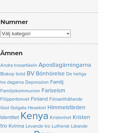
Nummer
Nummer
Ämnen
Apostlagärningarna
Andra trosartikeln
BV
Bönhörelse
Biskop
bröd
De heliga
Familj
tre dagarna
Depression
Fariseism
Familjekommunion
Finland
Filipperbrevet
Försanthållande
Himmelsfärden
God
Golgata
Hesekiel
Kenya
Kristen
Identitet
Kristenhet
tro
Kvinna
Levande tro
Luthersk
Lärande