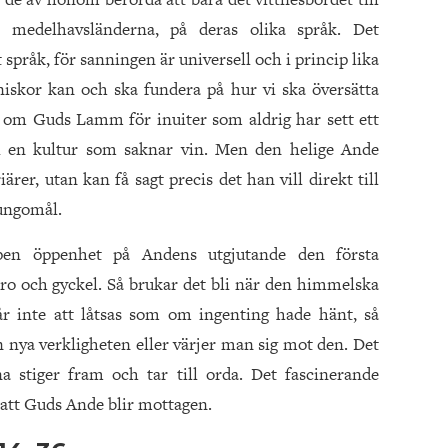
 medelhavsländerna, på deras olika språk. Det
språk, för sanningen är universell och i princip lika
iskor kan och ska fundera på hur vi ska översätta
a om Guds Lamm för inuiter som aldrig har sett ett
 i en kultur som saknar vin. Men den helige Ande
ärer, utan kan få sagt precis det han vill direkt till
ungomål.
pen öppenhet på Andens utgjutande den första
ro och gyckel. Så brukar det bli när den himmelska
år inte att låtsas som om ingenting hade hänt, så
nya verkligheten eller värjer man sig mot den. Det
a stiger fram och tar till orda. Det fascinerande
att Guds Ande blir mottagen.