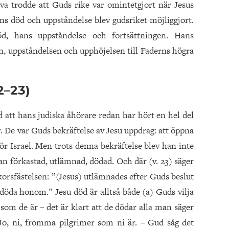
älva trodde att Guds rike var omintetgjort när Jesus
s död och uppståndelse blev gudsriket möjliggjort.
d, hans uppståndelse och fortsättningen. Hans
en, uppståndelsen och upphöjelsen till Faderns högra
2–23)
d att hans judiska åhörare redan har hört en hel del
. De var Guds bekräftelse av Jesu uppdrag: att öppna
för Israel. Men trots denna bekräftelse blev han inte
 förkastad, utlämnad, dödad. Och där (v. 23) säger
orsfästelsen: ”(Jesus) utlämnades efter Guds beslut
h döda honom.” Jesu död är alltså både (a) Guds vilja
 som de är – det är klart att de dödar alla man säger
Jo, ni, fromma pilgrimer som ni är. – Gud såg det