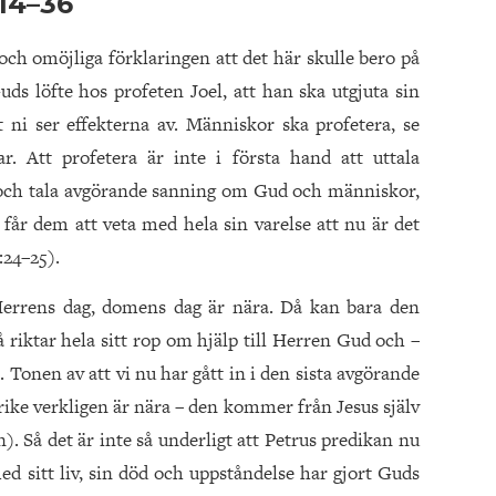
:14–36
och omöjliga förklaringen att det här skulle bero på
uds löfte hos profeten Joel, att han ska utgjuta sin
 ni ser effekterna av. Människor ska profetera, se
 Att profetera är inte i första hand att uttala
e och tala avgörande sanning om Gud och människor,
får dem att veta med hela sin varelse att nu är det
:24–25).
 Herrens dag, domens dag är nära. Då kan bara den
 riktar hela sitt rop om hjälp till Herren Gud och –
. Tonen av att vi nu har gått in i den sista avgörande
 rike verkligen är nära – den kommer från Jesus själv
. Så det är inte så underligt att Petrus predikan nu
d sitt liv, sin död och uppståndelse har gjort Guds