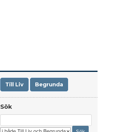
era
Om Till Liv/Begrunda
Kontakt
Till Liv
Begrunda
Sök
Search
for: