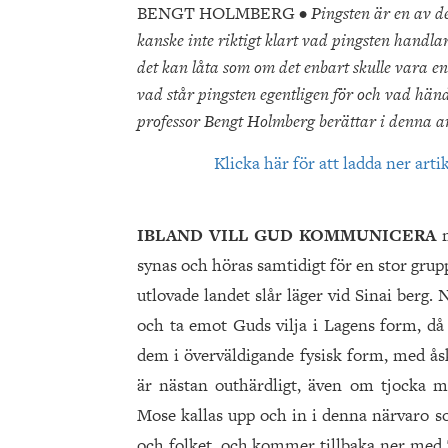
BENGT HOLMBERG •
Pingsten är en av de
kanske inte riktigt klart vad pingsten handl
det kan låta som om det enbart skulle vara en
vad står pingsten egentligen för och vad hän
professor Bengt Holmberg berättar i denna ar
Klicka här för att ladda ner arti
IBLAND VILL GUD KOMMUNICERA
m
synas och höras samtidigt för en stor grupp. 
utlovade landet slår läger vid Sinai berg
och ta emot Guds vilja i Lagens form, då 
dem i överväldigande fysisk form, med åsk
är nästan outhärdligt, även om tjocka m
Mose kallas upp och in i denna närvaro s
och folket, och kommer tillbaka ner med T