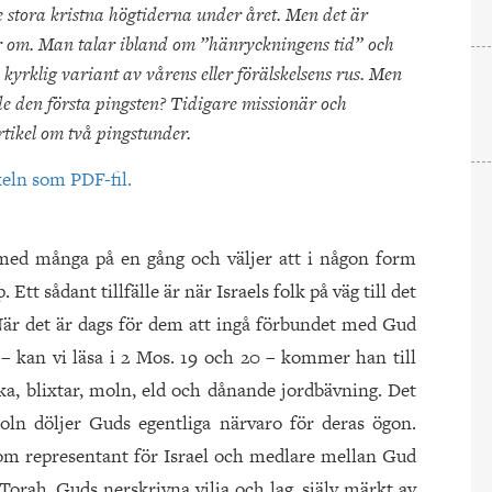
 stora kristna högtiderna under året. Men det är
ar om. Man talar ibland om ”hänryckningens tid” och
 kyrklig variant av vårens eller förälskelsens rus. Men
de den första pingsten? Tidigare missionär och
tikel om två pingstunder.
keln som PDF-fil.
ed många på en gång och väljer att i någon form
Ett sådant tillfälle är när Israels folk på väg till det
. När det är dags för dem att ingå förbundet med Gud
– kan vi läsa i 2 Mos. 19 och 20 – kommer han till
a, blixtar, moln, eld och dånande jordbävning. Det
oln döljer Guds egentliga närvaro för deras ögon.
om representant för Israel och medlare mellan Gud
orah, Guds nerskrivna vilja och lag, själv märkt av