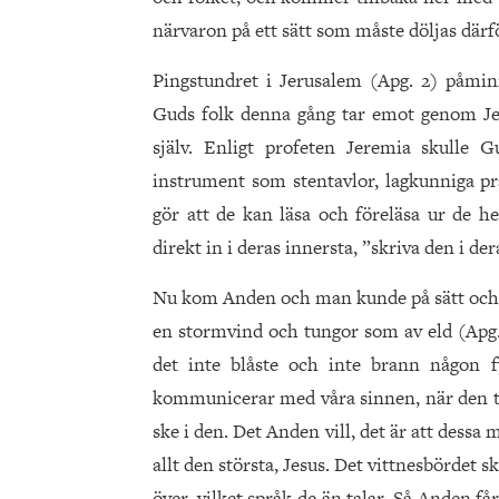
närvaron på ett sätt som måste döljas därför
Pingstundret i Jerusalem (Apg. 2) påmi
Guds folk denna gång tar emot genom Jes
själv. Enligt profeten Jeremia skulle 
instrument som stentavlor, lagkunniga pr
gör att de kan läsa och föreläsa ur de he
direkt in i deras innersta, ”skriva den i der
Nu kom Anden och man kunde på sätt och v
en stormvind och tungor som av eld (Apg. 
det inte blåste och inte brann någon 
kommunicerar med våra sinnen, när den trän
ske i den. Det Anden vill, det är att dess
allt den största, Jesus. Det vittnesbördet
över, vilket språk de än talar. Så Anden få