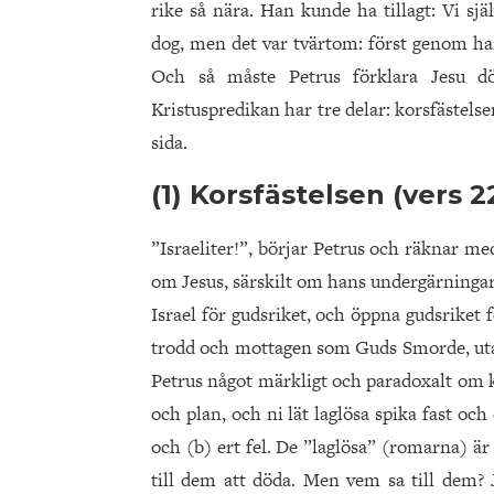
rike så nära. Han kunde ha tillagt: Vi sj
dog, men det var tvärtom: först genom han
Och så måste Petrus förklara Jesu dö
Kristuspredikan har tre delar: korsfästels
sida.
(1) Korsfästelsen (vers 2
”Israeliter!”, börjar Petrus och räknar me
om Jesus, särskilt om hans undergärningar
Israel för gudsriket, och öppna gudsriket 
trodd och mottagen som Guds Smorde, utan
Petrus något märkligt och paradoxalt om k
och plan, och ni lät laglösa spika fast oc
och (b) ert fel. De ”laglösa” (romarna) är
till dem att döda. Men vem sa till dem? 