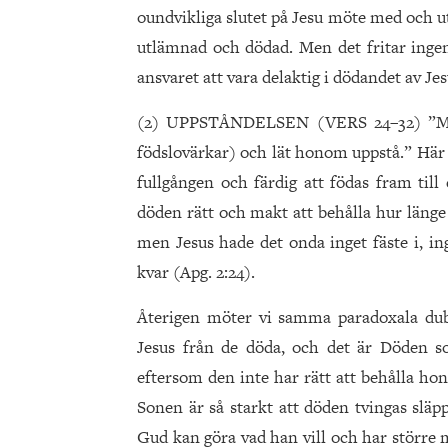
oundvikliga slutet på Jesu möte med och ut
utlämnad och dödad. Men det fritar ingen 
ansvaret att vara delaktig i dödandet av Je
(2) UPPSTÅNDELSEN (VERS 24–32) ”Men
födslovärkar) och lät honom uppstå.” Här
fullgången och färdig att födas fram till
döden rätt och makt att behålla hur länge
men Jesus hade det onda inget fäste i, ing
kvar (Apg. 2:24).
Återigen möter vi samma paradoxala dub
Jesus från de döda, och det är Döden so
eftersom den inte har rätt att behålla ho
Sonen är så starkt att döden tvingas släp
Gud kan göra vad han vill och har större 