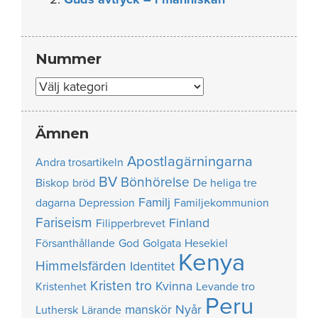
Nummer
Nummer
Ämnen
Apostlagärningarna
Andra trosartikeln
BV
Bönhörelse
Biskop
bröd
De heliga tre
Familj
dagarna
Depression
Familjekommunion
Fariseism
Finland
Filipperbrevet
Försanthållande
God
Golgata
Hesekiel
Kenya
Himmelsfärden
Identitet
Kristen tro
Kvinna
Kristenhet
Levande tro
Peru
manskör
Nyår
Luthersk
Lärande