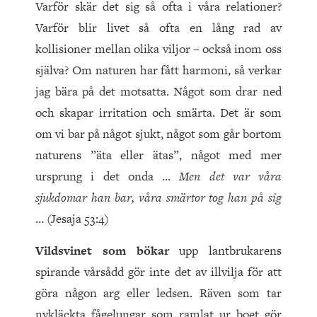
Varför skär det sig så ofta i våra relationer?
Varför blir livet så ofta en lång rad av
kollisioner mellan olika viljor – också inom oss
själva? Om naturen har fått harmoni, så verkar
jag bära på det motsatta. Något som drar ned
och skapar irritation och smärta. Det är som
om vi bar på något sjukt, något som går bortom
naturens ”äta eller ätas”, något med mer
ursprung i det onda …
Men det var våra
sjukdomar han bar, våra smärtor tog han på sig
… (Jesaja 53:4)
Vildsvinet som bökar
upp lantbrukarens
spirande vårsådd gör inte det av illvilja för att
göra någon arg eller ledsen. Räven som tar
nykläckta fågelungar som ramlat ur boet gör