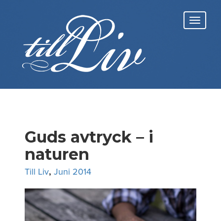
Skip
to
Toggl
content
navig
Guds avtryck – i
naturen
Till Liv
,
Juni 2014