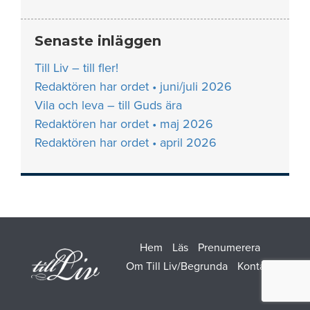
Senaste inläggen
Till Liv – till fler!
Redaktören har ordet • juni/juli 2026
Vila och leva – till Guds ära
Redaktören har ordet • maj 2026
Redaktören har ordet • april 2026
Hem
Läs
Prenumerera
Om Till Liv/Begrunda
Kontakt