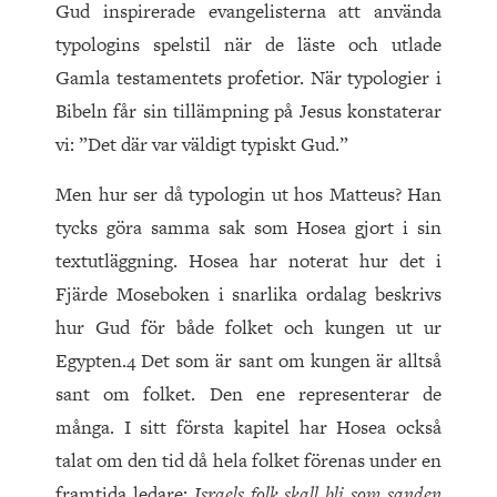
Gud inspirerade evangelisterna att använda
typologins spelstil när de läste och utlade
Gamla testamentets profetior. När typologier i
Bibeln får sin tillämpning på Jesus konstaterar
vi: ”Det där var väldigt typiskt Gud.”
Men hur ser då typologin ut hos Matteus? Han
tycks göra samma sak som Hosea gjort i sin
textutläggning. Hosea har noterat hur det i
Fjärde Moseboken i snarlika ordalag beskrivs
hur Gud för både folket och kungen ut ur
Egypten.4 Det som är sant om kungen är alltså
sant om folket. Den ene representerar de
många. I sitt första kapitel har Hosea också
talat om den tid då hela folket förenas under en
framtida ledare:
Israels folk skall bli som sanden