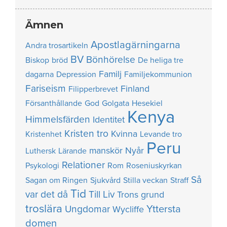
Ämnen
Apostlagärningarna
Andra trosartikeln
BV
Bönhörelse
Biskop
bröd
De heliga tre
Familj
dagarna
Depression
Familjekommunion
Fariseism
Finland
Filipperbrevet
Försanthållande
God
Golgata
Hesekiel
Kenya
Himmelsfärden
Identitet
Kristen tro
Kvinna
Kristenhet
Levande tro
Peru
manskör
Nyår
Luthersk
Lärande
Relationer
Psykologi
Rom
Roseniuskyrkan
Så
Sagan om Ringen
Sjukvård
Stilla veckan
Straff
Tid
var det då
Till Liv
Trons grund
troslära
Yttersta
Ungdomar
Wycliffe
domen