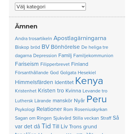
Nummer
Ämnen
Apostlagärningarna
Andra trosartikeln
BV
Bönhörelse
Biskop
bröd
De heliga tre
Familj
dagarna
Depression
Familjekommunion
Fariseism
Finland
Filipperbrevet
Försanthållande
God
Golgata
Hesekiel
Kenya
Himmelsfärden
Identitet
Kristen tro
Kvinna
Kristenhet
Levande tro
Peru
manskör
Nyår
Luthersk
Lärande
Relationer
Psykologi
Rom
Roseniuskyrkan
Så
Sagan om Ringen
Sjukvård
Stilla veckan
Straff
Tid
var det då
Till Liv
Trons grund