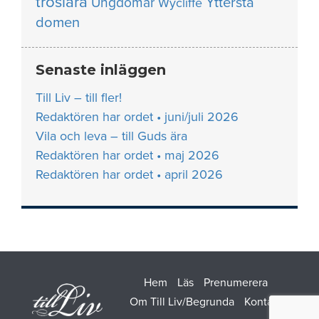
troslära
Yttersta
Ungdomar
Wycliffe
domen
Senaste inläggen
Till Liv – till fler!
Redaktören har ordet • juni/juli 2026
Vila och leva – till Guds ära
Redaktören har ordet • maj 2026
Redaktören har ordet • april 2026
Hem
Läs
Prenumerera
Om Till Liv/Begrunda
Kontakt