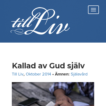
Skip
to
Toggl
content
navig
Kallad av Gud själv
Till Liv
,
Oktober 2014
• Ämnen:
Själavård