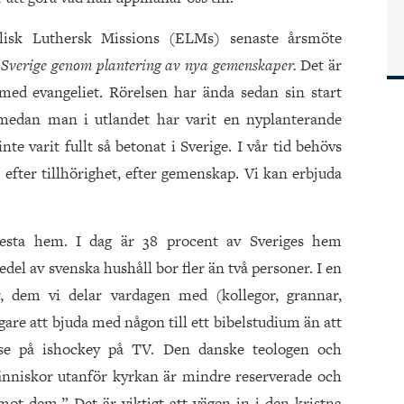
lisk Luthersk Missions (ELMs) senaste årsmöte
 Sverige genom plantering av nya gemenskaper.
Det är
ed evangeliet. Rörelsen har ända sedan sin start
medan man i utlandet har varit en nyplanterande
te varit fullt så betonat i Sverige. I vår tid behövs
 efter tillhörighet, efter gemenskap. Vi kan erbjuda
lesta hem. I dag är 38 procent av Sveriges hem
del av svenska hushåll bor fler än två personer. I en
, dem vi delar vardagen med (kollegor, grannar,
gare att bjuda med någon till ett bibelstudium än att
e på ishockey på TV. Den danske teologen och
nniskor utanför kyrkan är mindre reserverade och
ot dem.” Det är viktigt att vägen in i den kristna