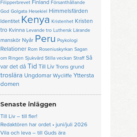
Finland
Filipperbrevet
Försanthållande
Himmelsfärden
God
Golgata
Hesekiel
Kenya
Kristen
Identitet
Kristenhet
tro
Kvinna
Levande tro
Luthersk
Lärande
Peru
manskör
Nyår
Psykologi
Relationer
Rom
Roseniuskyrkan
Sagan
Så
om Ringen
Sjukvård
Stilla veckan
Straff
Tid
var det då
Till Liv
Trons grund
troslära
Yttersta
Ungdomar
Wycliffe
domen
Senaste inläggen
Till Liv – till fler!
Redaktören har ordet • juni/juli 2026
Vila och leva – till Guds ära