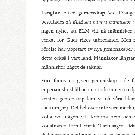
Längtan efter gemenskap
Vid Evange
beslutades
att ELM ska nå nya människor i
ingen nyhet att ELM vill nå människor m
verkat för Guds rikes utbredande. Men 
rörelse har uppstart av nya gemenskaper in
detta också i vårt land. Människor längtar
människor något de saknar.
Förr fanns en given gemenskap i de f
enpersonshushåll och i mindre än en tredje
kristen gemenskap kan vi nå våra likar
släktningar). Det behöver inte vara märkli
kolla om någon vill komma hem och s
konstnären Jørn Henrik Olsen säger: ”Mä
distanserade gentemot oss än vi är gentem