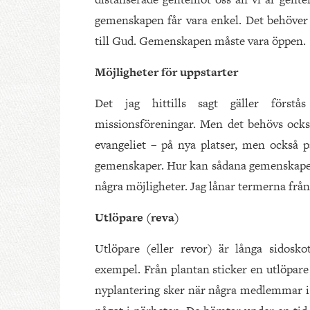
gemenskapen får vara enkel. Det behöver
till Gud. Gemenskapen måste vara öppen.
Möjligheter för uppstarter
Det jag hittills sagt gäller förstå
missionsföreningar. Men det behövs ock
evangeliet – på nya platser, men också p
gemenskaper. Hur kan sådana gemenskaper s
några möjligheter. Jag lånar termerna från b
Utlöpare (reva)
Utlöpare (eller revor) är långa sidosko
exempel. Från plantan sticker en utlöpare
nyplantering sker när några medlemmar i e