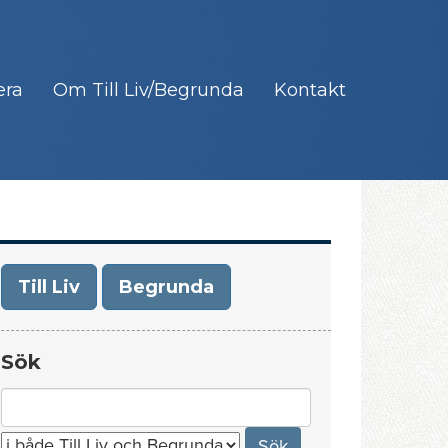
era
Om Till Liv/Begrunda
Kontakt
Till Liv
Begrunda
Sök
Search
for: