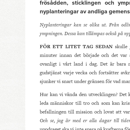
frösådden, sticklingen och ym
nyplanteringar av andliga gemens
Nyplanteringar kan se olika ut. Från odli
ympningen.
Dessa kan tillämpas också på ny
FÖR ETT LITET TAG SEDAN
skulle
minuter innan det började och det var sv
ovanligt i vårt land i dag. Det är bara 
gudstjänst varje vecka och fortsätter av
sjunker vi snart under gränsen för vad ma
Hur kan vi vända den utvecklingen? Det k
leda människor till tro och som kan kri
befallningen till mission och lovat att v
Och se, jag är med er alla dagar till tide
uppdraget ska vi inte spara på krafterna fö