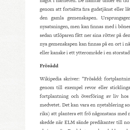
något i närheten. De hämtar under en tid 
genom att fortsätta fira gudstjänst eller
den gamla gemenskapen. Ursprungsgem
nysatsningen, men kan finnas med i bönest
sedan utlöparen fått ner sina rötter på de
nya gemenskapen kan finnas på en ort i nä
eller kanske i ett ytterområde i en storstad
Frösådd
Wikipedia skriver: ”Frösådd: fortplantnin
genom till exempel revor eller stickling
fortplantning och överföring av liv hos
medvetet. Det kan vara en nyetablering so
riks) att plantera ett frö någonstans med
skedde när ELM sände predikanter till nor