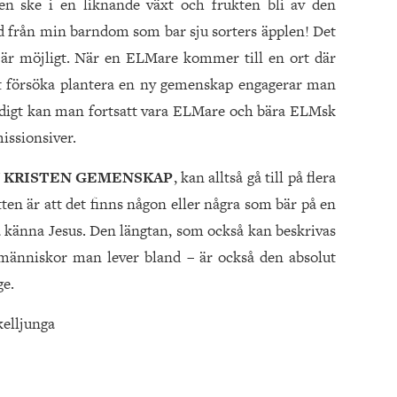
en ske i en liknande växt och frukten bli av den
äd från min barndom som bar sju sorters äpplen! Det
e är möjligt. När en ELMare kommer till en ort där
tt försöka plantera en ny gemenskap engagerar man
idigt kan man fortsatt vara ELMare och bära ELMsk
missionsiver.
Y KRISTEN GEMENSKAP
, kan alltså gå till på flera
ten är att det finns någon eller några som bär på en
ra känna Jesus. Den längtan, som också kan beskrivas
 människor man lever bland – är också den absolut
ge.
elljunga