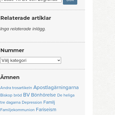
Relaterade artiklar
Inga relaterade inlägg.
Nummer
Nummer
Ämnen
Apostlagärningarna
Andra trosartikeln
BV
Bönhörelse
Biskop
bröd
De heliga
Familj
tre dagarna
Depression
Fariseism
Familjekommunion