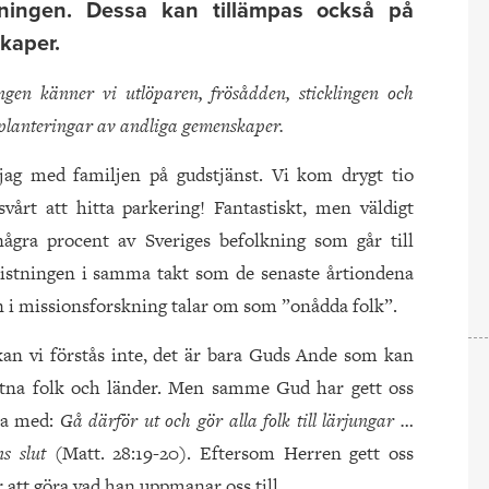
pningen. Dessa kan tillämpas också på
kaper.
ngen känner vi utlöparen, frösådden, sticklingen och
planteringar av andliga gemenskaper.
 jag med familjen på gudstjänst. Vi kom drygt tio
årt att hitta parkering! Fantastiskt, men väldigt
några procent av Sveriges befolkning som går till
kristningen i samma takt som de senaste årtiondena
n i missionsforskning talar om som ”onådda folk”.
an vi förstås inte, det är bara Guds Ande som kan
stna folk och länder. Men samme Gud har gett oss
ara med:
Gå därför ut och gör alla folk till lärjungar …
ns slut
(Matt. 28:19-20). Eftersom Herren gett oss
r att göra vad han uppmanar oss till.