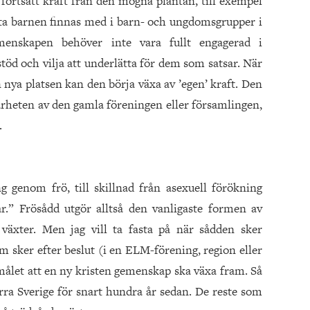
fortsatt kraft från den mogna plantan, till exempel
 låta barnen finnas med i barn- och ungdomsgrupper i
enskapen behöver inte vara fullt engagerad i
öd och vilja att underlätta för dem som satsar. När
n nya platsen kan den börja växa av ’egen’ kraft. Den
rheten av den gamla föreningen eller församlingen,
.
g genom frö, till skillnad från asexuell förökning
ar.” Frösådd utgör alltså den vanligaste formen av
 växter. Men jag vill ta fasta på när sådden sker
m sker efter beslut (i en ELM-förening, region eller
 målet att en ny kristen gemenskap ska växa fram. Så
ra Sverige för snart hundra år sedan. De reste som