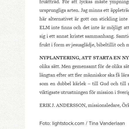
fruktträd. För att lyckas måste ympning
ursprungliga arten. Jag minns ett äppletr
här alternativet är gott om stickling int
ELM inte finns och det inte är möjligt a
sig i ett annat kristet sammanhang. Samt
frukt i form av jesusglädje, bibeltillit och 
NYPLANTERING, ATT STARTA EN N
olika sätt. Men gemensamt för de olika sät
längtan efter att fler människor ska få lä
som en dubbel kärlek – till Gud och till
viktigaste utrustningen för mission i Sveri
ERIK J. ANDERSSON, missionsledare, Örk
Foto: lightstock.com / Tina Vanderlaan