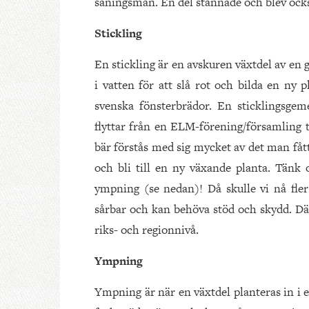
såningsmän. En del stannade och blev ock
Stickling
En stickling är en avskuren växtdel av en gr
i vatten för att slå rot och bilda en ny p
svenska fönsterbrädor. En sticklingsge
flyttar från en ELM-förening/församling t
bär förstås med sig mycket av det man fått
och bli till en ny växande planta. Tänk o
ympning (se nedan)! Då skulle vi nå fler
sårbar och kan behöva stöd och skydd. Dä
riks- och regionnivå.
Ympning
Ympning är när en växtdel planteras in i e