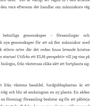
 den vara eftersom det handlar om människors väg
s befintliga gemenskaper – församlingar och
så nya gemenskaper för att nå fler människor med
å större orter där det redan finns levande kristna
tartas? Utifrån ett ELM-perspektiv vill jag visa på
iologin, från växternas olika sätt att fortplanta sig.
tt från växtens basaldel. Jordgubbsplantan är ett
 iväg och blir så småningom en ny planta. En sådan
n förening/ församling beslutar sig för att påbörja