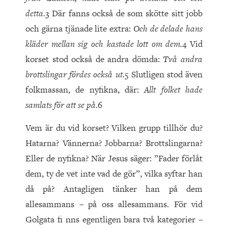
detta.
3 Där fanns också de som skötte sitt jobb
och gärna tjänade lite extra:
Och de delade hans
kläder mellan sig och kastade lott om dem.
4 Vid
korset stod också de andra dömda:
Två andra
brottslingar fördes också ut.
5 Slutligen stod även
folkmassan, de nyfikna, där:
Allt folket hade
samlats för att se på.
6
Vem är du vid korset? Vilken grupp tillhör du?
Hatarna? Vännerna? Jobbarna? Brottslingarna?
Eller de nyfikna? När Jesus säger: ”Fader förlåt
dem, ty de vet inte vad de gör”, vilka syftar han
då på? Antagligen tänker han på dem
allesammans – på oss allesammans. För vid
Golgata fi nns egentligen bara två kategorier –