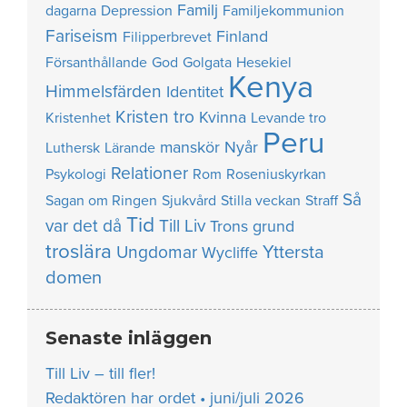
Familj
dagarna
Depression
Familjekommunion
Fariseism
Finland
Filipperbrevet
Försanthållande
God
Golgata
Hesekiel
Kenya
Himmelsfärden
Identitet
Kristen tro
Kvinna
Kristenhet
Levande tro
Peru
manskör
Nyår
Luthersk
Lärande
Relationer
Psykologi
Rom
Roseniuskyrkan
Så
Sagan om Ringen
Sjukvård
Stilla veckan
Straff
Tid
var det då
Till Liv
Trons grund
troslära
Yttersta
Ungdomar
Wycliffe
domen
Senaste inläggen
Till Liv – till fler!
Redaktören har ordet • juni/juli 2026