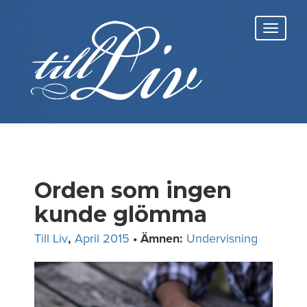
Skip
to
Toggl
content
navig
Orden som ingen
kunde glömma
Till Liv
,
April 2015
• Ämnen:
Undervisning