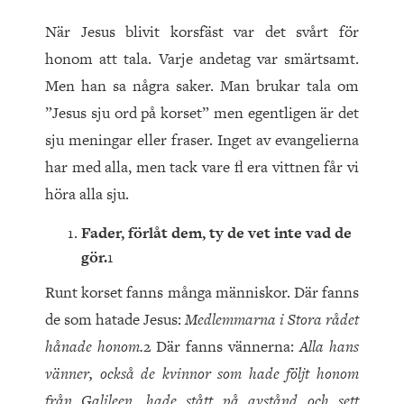
När Jesus blivit korsfäst var det svårt för
honom att tala. Varje andetag var smärtsamt.
Men han sa några saker. Man brukar tala om
”Jesus sju ord på korset” men egentligen är det
sju meningar eller fraser. Inget av evangelierna
har med alla, men tack vare fl era vittnen får vi
höra alla sju.
Fader, förlåt dem, ty de vet inte vad de
gör.
1
Runt korset fanns många människor. Där fanns
de som hatade Jesus:
Medlemmarna i Stora rådet
hånade honom.
2 Där fanns vännerna:
Alla hans
vänner, också de kvinnor som hade följt honom
från Galileen, hade stått på avstånd och sett