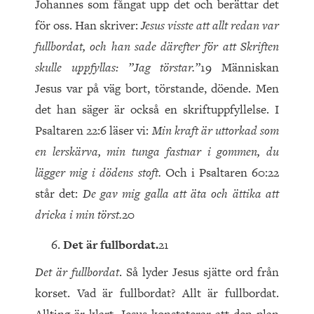
Johannes som fångat upp det och berättar det
för oss. Han skriver:
Jesus visste att allt redan var
fullbordat, och han sade därefter för att Skriften
skulle uppfyllas: ”Jag törstar.”
19 Människan
Jesus var på väg bort, törstande, döende. Men
det han säger är också en skriftuppfyllelse. I
Psaltaren 22:6 läser vi:
Min kraft är uttorkad som
en lerskärva, min tunga fastnar i gommen, du
lägger mig i dödens stoft.
Och i Psaltaren 60:22
står det:
De gav mig galla att äta och ättika att
dricka i min törst.
20
Det är fullbordat.
21
Det är fullbordat
. Så lyder Jesus sjätte ord från
korset. Vad är fullbordat? Allt är fullbordat.