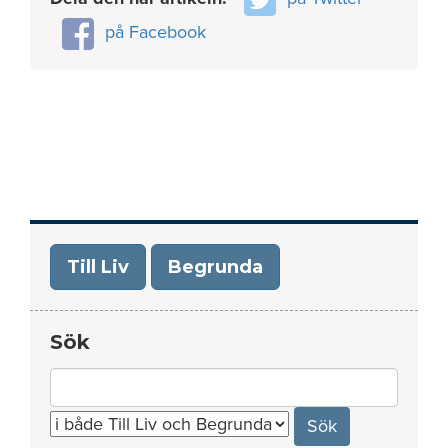
på Facebook
Till Liv
Begrunda
Sök
Search
for: