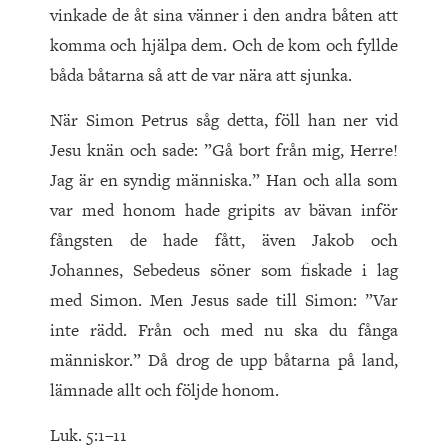
vinkade de åt sina vänner i den andra båten att
komma och hjälpa dem. Och de kom och fyllde
båda båtarna så att de var nära att sjunka.
När Simon Petrus såg detta, föll han ner vid
Jesu knän och sade: ”Gå bort från mig, Herre!
Jag är en syndig människa.” Han och alla som
var med honom hade gripits av bävan inför
fångsten de hade fått, även Jakob och
Johannes, Sebedeus söner som fiskade i lag
med Simon. Men Jesus sade till Simon: ”Var
inte rädd. Från och med nu ska du fånga
människor.” Då drog de upp båtarna på land,
lämnade allt och följde honom.
Luk. 5:1–11