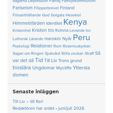
Familj
dagarna
Depression
Familjekommunion
Fariseism
Finland
Filipperbrevet
Försanthållande
God
Golgata
Hesekiel
Kenya
Himmelsfärden
Identitet
Kristen tro
Kvinna
Kristenhet
Levande tro
Peru
manskör
Nyår
Luthersk
Lärande
Relationer
Psykologi
Rom
Roseniuskyrkan
Så
Sagan om Ringen
Sjukvård
Stilla veckan
Straff
Tid
var det då
Till Liv
Trons grund
troslära
Yttersta
Ungdomar
Wycliffe
domen
Senaste inläggen
Till Liv – till fler!
Redaktören har ordet • juni/juli 2026