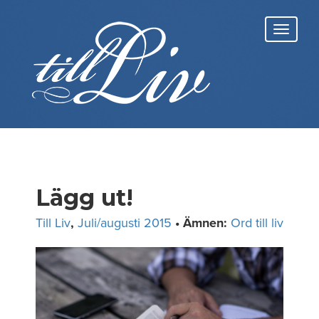
Skip
to
Toggl
content
navig
Lägg ut!
Till Liv
,
Juli/augusti 2015
• Ämnen:
Ord till liv