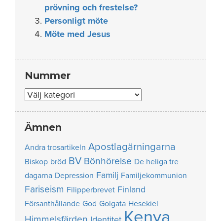
prövning och frestelse?
Personligt möte
Möte med Jesus
Nummer
Nummer
Ämnen
Apostlagärningarna
Andra trosartikeln
BV
Bönhörelse
Biskop
bröd
De heliga tre
Familj
dagarna
Depression
Familjekommunion
Fariseism
Finland
Filipperbrevet
Försanthållande
God
Golgata
Hesekiel
Kenya
Himmelsfärden
Identitet