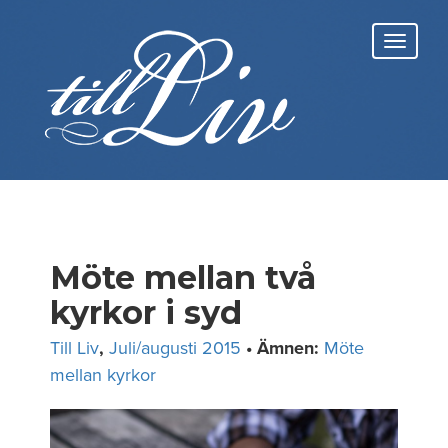
Skip
to
Toggl
content
navig
Möte mellan två
kyrkor i syd
Till Liv
,
Juli/augusti 2015
• Ämnen:
Möte
mellan kyrkor