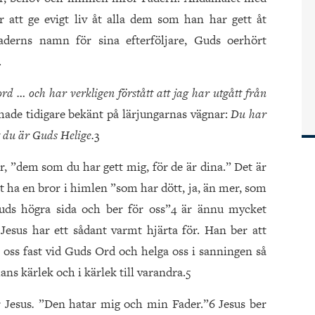
 att ge evigt liv åt alla dem som han har gett åt
derns namn för sina efterföljare, Guds oerhört
.
 ord … och har verkligen förstått att jag har utgått från
hade tidigare bekänt på lärjungarnas vägnar:
Du har
tt du är Guds Helige.
3
er, ”dem som du har gett mig, för de är dina.” Det är
tt ha en bror i himlen ”som har dött, ja, än mer, som
Guds högra sida och ber för oss”4 är ännu mycket
Jesus har ett sådant varmt hjärta för. Han ber att
a oss fast vid Guds Ord och helga oss i sanningen så
i hans kärlek och i kärlek till varandra.5
r Jesus
.
”Den hatar mig och min Fader.”6 Jesus ber