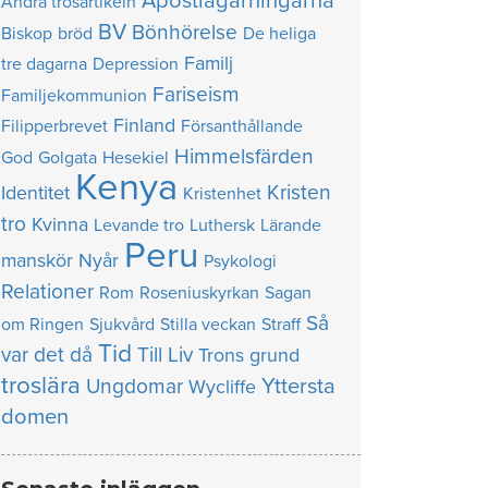
Apostlagärningarna
Andra trosartikeln
BV
Bönhörelse
Biskop
bröd
De heliga
Familj
tre dagarna
Depression
Fariseism
Familjekommunion
Finland
Filipperbrevet
Försanthållande
Himmelsfärden
God
Golgata
Hesekiel
Kenya
Kristen
Identitet
Kristenhet
tro
Kvinna
Levande tro
Luthersk
Lärande
Peru
manskör
Nyår
Psykologi
Relationer
Rom
Roseniuskyrkan
Sagan
Så
om Ringen
Sjukvård
Stilla veckan
Straff
Tid
var det då
Till Liv
Trons grund
troslära
Yttersta
Ungdomar
Wycliffe
domen