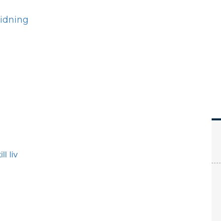
Hem
Läs
Prenumer
ll liv