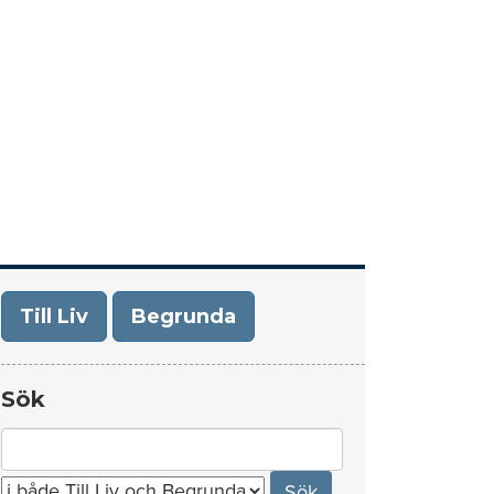
era
Om Till Liv/Begrunda
Kontakt
Till Liv
Begrunda
Sök
Search
for: