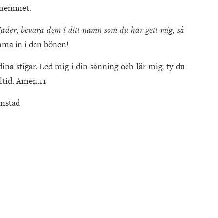
a hemmet.
Fader, bevara dem i ditt namn som du har gett mig, så
ämma in i den bönen!
dina stigar. Led mig i din sanning och lär mig, ty du
lltid. Amen.11
nstad