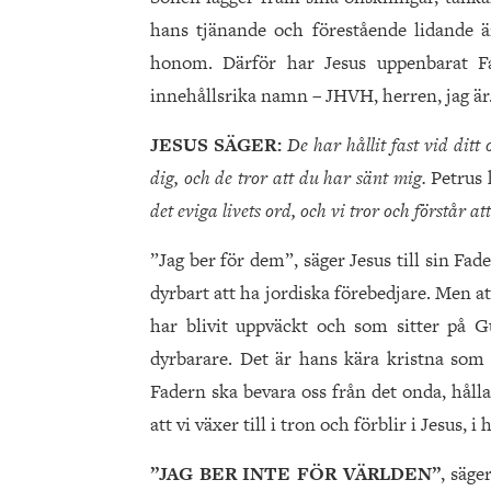
hans tjänande och förestående lidande är
honom. Därför har Jesus uppenbarat Fa
innehållsrika namn – JHVH, herren, jag är
JESUS SÄGER:
De har hållit fast vid ditt
dig, och de tror att du har sänt mig.
Petrus 
det eviga livets ord, och vi tror och förstår a
”Jag ber för dem”, säger Jesus till sin Fad
dyrbart att ha jordiska förebedjare. Men a
har blivit uppväckt och som sitter på 
dyrbarare. Det är hans kära kristna som 
Fadern ska bevara oss från det onda, håll
att vi växer till i tron och förblir i Jesus, 
”JAG BER INTE FÖR VÄRLDEN”
, säge