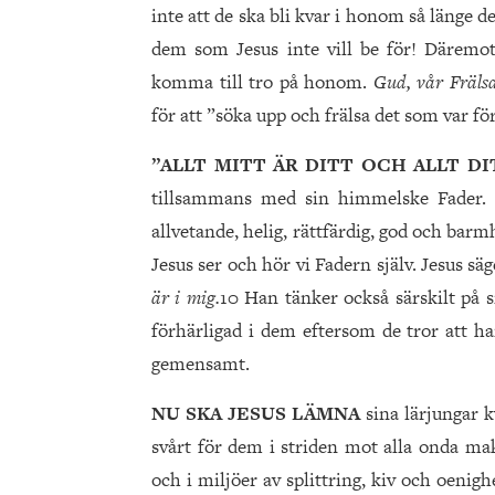
inte att de ska bli kvar i honom så länge de ä
dem som Jesus inte vill be för! Däremo
komma till tro på honom.
Gud, vår Frälsar
för att ”söka upp och frälsa det som var fö
”ALLT MITT ÄR DITT OCH ALLT DI
tillsammans med sin himmelske Fader. 
allvetande, helig, rättfärdig, god och barm
Jesus ser och hör vi Fadern själv. Jesus sä
är i mig.
10 Han tänker också särskilt på s
förhärligad i dem eftersom de tror att h
gemensamt.
NU SKA JESUS LÄMNA
sina lärjungar k
svårt för dem i striden mot alla onda mak
och i miljöer av splittring, kiv och oeni