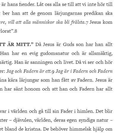
r hans fiender. Låt oss alla se till att vi inte hör till
t ber han att de genom lärjungarnas predikan ska
e, vill att alla människor ska bli frälsta.
7 Jesus kom
rlorat”.8
TT ÄR MITT.”
Då Jesus är Guds son har han allt
Han har en evig gudomsnatur och är allsmäktig,
härtig. Han är sanningen och livet. Då vi ser och hör
ger:
Jag och Fadern är ett.
9
Jag är i Fadern och Fadern
ina kära lärjungar som han fått av Fadern. Jesus är
an har sänt honom och att han och Fadern har allt
var i världen och gå till sin Fader i himlen. Det blir
ter – djävulen, världen, deras egen syndiga natur –
ghet bland de kristna. De behöver himmelsk hjälp om