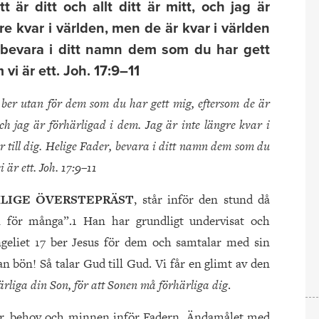
t är ditt och allt ditt är mitt, och jag är
re kvar i världen, men de är kvar i världen
r, bevara i ditt namn dem som du har gett
 vi är ett. Joh. 17:9–11
g ber utan för dem som du har gett mig, eftersom de är
, och jag är förhärligad i dem. Jag är inte längre kvar i
r till dig. Helige Fader, bevara i ditt namn dem som du
vi är ett. Joh. 17:9–11
LIGE ÖVERSTEPRÄST
, står inför den stund då
en för många”.1 Han har grundligt undervisat och
ngeliet 17 ber Jesus för dem och samtalar med sin
 bön! Så talar Gud till Gud. Vi får en glimt av den
ärliga din Son, för att Sonen må förhärliga dig
.
ar, behov och minnen inför Fadern. Ändamålet med