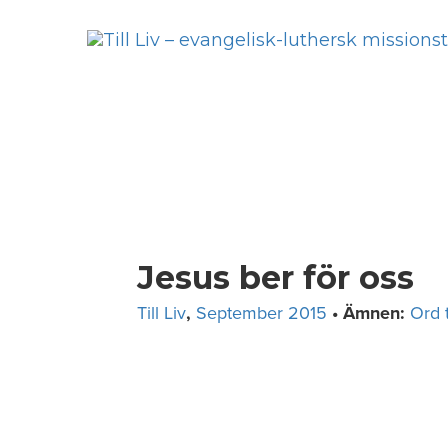
Skip
to
content
Jesus ber för oss
Till Liv
,
September 2015
• Ämnen:
Ord ti