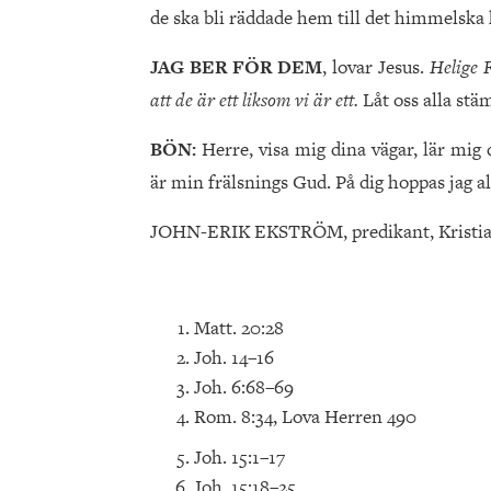
de ska bli räddade hem till det himmelsk
JAG BER FÖR DEM
, lovar Jesus.
Helige 
att de är ett liksom vi är ett.
Låt oss alla st
BÖN:
Herre, visa mig dina vägar, lär mig 
är min frälsnings Gud. På dig hoppas jag a
JOHN-ERIK EKSTRÖM, predikant, Kristia
Matt. 20:28
Joh. 14–16
Joh. 6:68–69
Rom. 8:34, Lova Herren 490
Joh. 15:1–17
Joh. 15:18–25