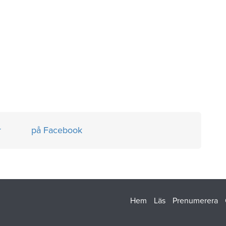
r
på Facebook
Hem
Läs
Prenumerera