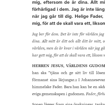
mig, eftersom de är dina. Allt mit
förhärligad i dem. Jag är inte läng
när jag går till dig. Helige Fade
mig, för att de skall vara ett, liksom
Jag ber för dem. Det är inte för världen ja
dina. Allt mitt är ditt och allt ditt är mitt
världen, men de är kvar i världen när jag gå
har gett mig, för att de skall vara ett, liksom 
HERREN JESUS, VÄRLDENS GUDOM
han ska ”tjäna och ge sitt liv till lös
förmanat sina lärjungar.2 I Johanneseva
himmelske Fader. Bara han kan be en sådan
eviga gemenskapen i gudomen.
Fader, förh
Sonen lägger fram sina önskningar, tank