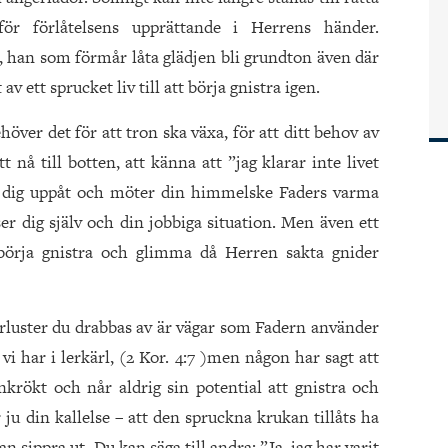
ör förlåtelsens upprättande i Herrens händer.
 han som förmår låta glädjen bli grundton även där
 av ett sprucket liv till att börja gnistra igen.
höver det för att tron ska växa, för att ditt behov av
t nå till botten, att känna att ”jag klarar inte livet
er dig uppåt och möter din himmelske Faders varma
er dig själv och din jobbiga situation. Men även ett
 börja gnistra och glimma då Herren sakta gnider
örluster du drabbas av är vägar som Fadern använder
 vi har i lerkärl, (2 Kor. 4:7 )men någon har sagt att
nkrökt och når aldrig sin potential att gnistra och
ju din kallelse – att den spruckna krukan tillåts ha
 sippra ut. Du kan säga till andra: ”Ja, jag har varit