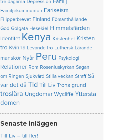
Familj
tre dagarna
Depression
Fariseism
Familjekommunion
Finland
Filipperbrevet
Försanthållande
Himmelsfärden
God
Golgata
Hesekiel
Kenya
Kristen
Identitet
Kristenhet
tro
Kvinna
Levande tro
Luthersk
Lärande
Peru
manskör
Nyår
Psykologi
Relationer
Rom
Roseniuskyrkan
Sagan
Så
om Ringen
Sjukvård
Stilla veckan
Straff
Tid
var det då
Till Liv
Trons grund
troslära
Yttersta
Ungdomar
Wycliffe
domen
Senaste inläggen
Till Liv – till fler!