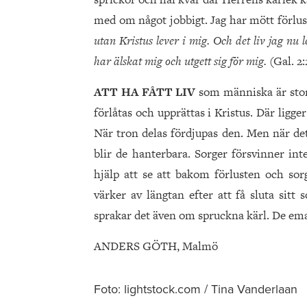
med om något jobbigt. Jag har mött förlus
utan Kristus lever i mig. Och det liv jag nu 
har älskat mig och utgett sig för mig.
(Gal. 2:
ATT HA FÅTT LIV
som människa är stort.
förlåtas och upprättas i Kristus. Där ligger 
När tron delas fördjupas den. Men när det 
blir de hanterbara. Sorger försvinner in
hjälp att se att bakom förlusten och so
värker av längtan efter att få sluta sitt
sprakar det även om spruckna kärl. De emal
ANDERS GÖTH, Malmö
Foto: lightstock.com / Tina Vanderlaan