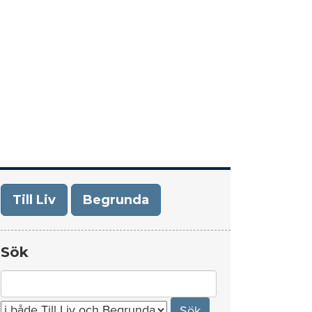
era
Om Till Liv/Begrunda
Kontakt
Till Liv
Begrunda
Sök
Search
for: