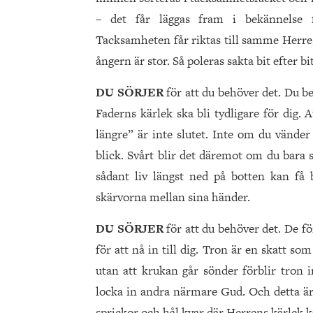
– det får läggas fram i bekännelse f
Tacksamheten får riktas till samme Herre,
ångern är stor. Så poleras sakta bit efter bit
DU SÖRJER
för att du behöver det. Du be
Faderns kärlek ska bli tydligare för dig. At
längre” är inte slutet. Inte om du vänd
blick. Svårt blir det däremot om du bara s
sådant liv längst ned på botten kan få
skärvorna mellan sina händer.
DU SÖRJER
för att du behöver det. De f
för att nå in till dig. Tron är en skatt som
utan att krukan går sönder förblir tron i
locka in andra närmare Gud. Och detta är 
sprickor och hål kvar där Herrens kärlek kan