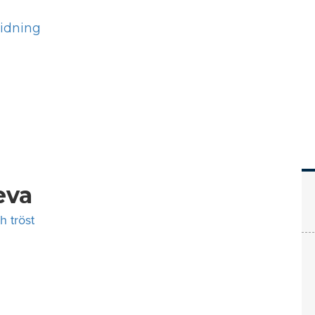
Hem
Läs
Prenumer
leva
h tröst