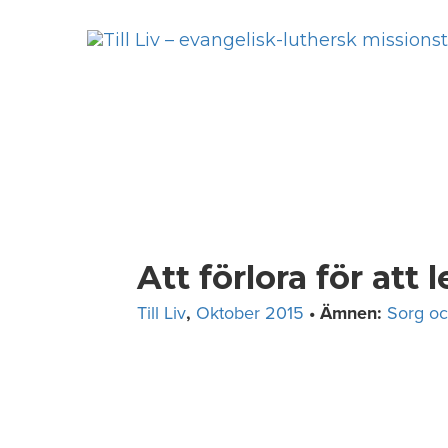
Skip
to
content
Att förlora för att 
Till Liv
,
Oktober 2015
• Ämnen:
Sorg oc