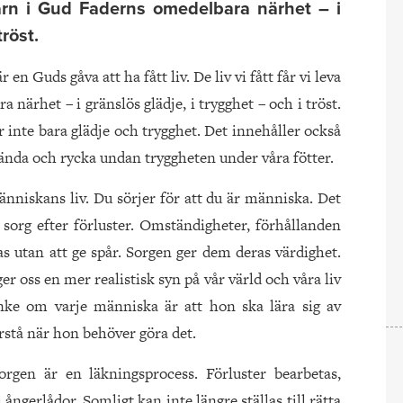
barn i Gud Faderns omedelbara närhet – i
tröst.
r en Guds gåva att ha fått liv. De liv vi fått får vi leva
närhet – i gränslös glädje, i trygghet – och i tröst.
är inte bara glädje och trygghet. Det innehåller också
verända och rycka undan tryggheten under våra fötter.
änniskans liv. Du sörjer för att du är människa. Det
sorg efter förluster. Omständigheter, förhållanden
 utan att ge spår. Sorgen ger dem deras värdighet.
er oss en mer realistisk syn på vår värld och våra liv
nke om varje människa är att hon ska lära sig av
örstå när hon behöver göra det.
orgen är en läkningsprocess. Förluster bearbetas,
ngerlådor. Somligt kan inte längre ställas till rätta