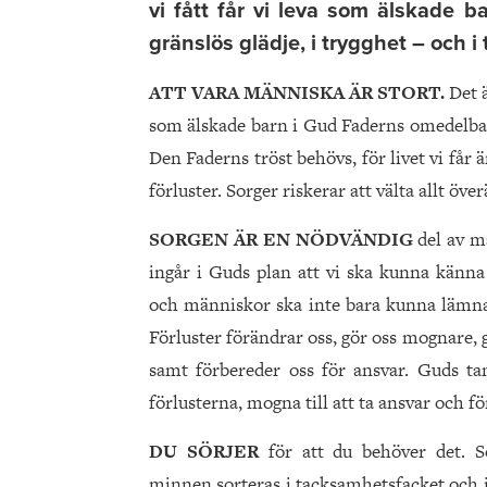
vi fått får vi leva som älskade 
gränslös glädje, i trygghet – och i 
ATT VARA MÄNNISKA ÄR STORT.
Det ä
som älskade barn i Gud Faderns omedelbara 
Den Faderns tröst behövs, för livet vi får 
förluster. Sorger riskerar att välta allt ö
SORGEN ÄR EN NÖDVÄNDIG
del av m
ingår i Guds plan att vi ska kunna känna 
och människor ska inte bara kunna lämnas
Förluster förändrar oss, gör oss mognare, g
samt förbereder oss för ansvar. Guds ta
förlusterna, mogna till att ta ansvar och f
DU SÖRJER
för att du behöver det. S
minnen sorteras i tacksamhetsfacket och i å