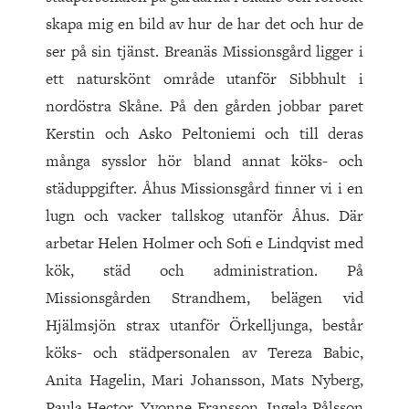
skapa mig en bild av hur de har det och hur de
ser på sin tjänst. Breanäs Missionsgård ligger i
ett naturskönt område utanför Sibbhult i
nordöstra Skåne. På den gården jobbar paret
Kerstin och Asko Peltoniemi och till deras
många sysslor hör bland annat köks- och
städuppgifter. Åhus Missionsgård finner vi i en
lugn och vacker tallskog utanför Åhus. Där
arbetar Helen Holmer och Sofi e Lindqvist med
kök, städ och administration. På
Missionsgården Strandhem, belägen vid
Hjälmsjön strax utanför Örkelljunga, består
köks- och städpersonalen av Tereza Babic,
Anita Hagelin, Mari Johansson, Mats Nyberg,
Paula Hector, Yvonne Fransson, Ingela Pålsson