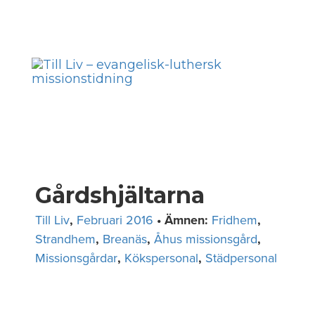
Skip
to
Toggl
content
navig
Gårdshjältarna
Till Liv
,
Februari 2016
• Ämnen:
Fridhem
,
Strandhem
,
Breanäs
,
Åhus missionsgård
,
Missionsgårdar
,
Kökspersonal
,
Städpersonal