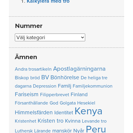
Kalkylera med tro
Nummer
Nummer
Ämnen
Apostlagärningarna
Andra trosartikeln
BV
Bönhörelse
Biskop
bröd
De heliga tre
Familj
dagarna
Depression
Familjekommunion
Fariseism
Finland
Filipperbrevet
Försanthållande
God
Golgata
Hesekiel
Kenya
Himmelsfärden
Identitet
Kristen tro
Kvinna
Kristenhet
Levande tro
Peru
manskör
Nyår
Luthersk
Lärande