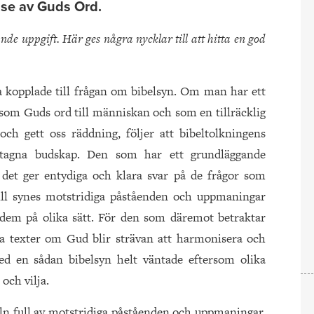
else av Guds Ord.
ande uppgift. Här ges några nycklar till att hitta en god
a kopplade till frågan om bibelsyn. Om man har ett
n som Guds ord till människan och som en tillräcklig
ch gett oss räddning, följer att bibeltolkningens
antagna budskap. Den som har ett grundläggande
 det ger entydiga och klara svar på de frågor som
 till synes motstridiga påståenden och uppmaningar
dem på olika sätt. För den som däremot betraktar
a texter om Gud blir strävan att harmonisera och
ed en sådan bibelsyn helt väntade eftersom olika
och vilja.
beln full av motstridiga påståenden och uppmaningar.