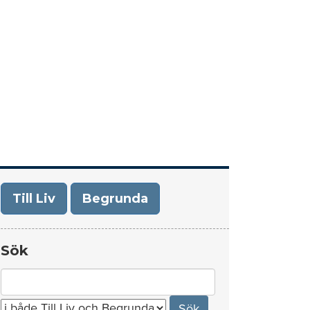
era
Om Till Liv/Begrunda
Kontakt
Till Liv
Begrunda
Sök
Search
for: