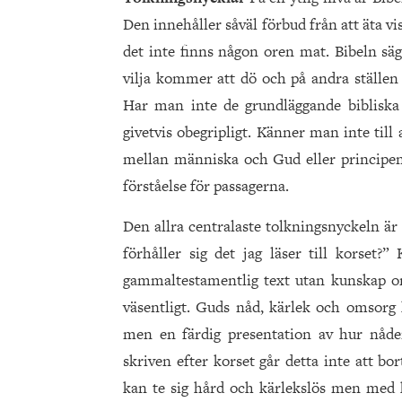
Den innehåller såväl förbud från att äta 
det inte finns någon oren mat. Bibeln sä
vilja kommer att dö och på andra ställen
Har man inte de grundläggande bibliska t
givetvis obegripligt. Känner man inte till
mellan människa och Gud eller principen 
förståelse för passagerna.
Den allra centralaste tolkningsnyckeln är a
förhåller sig det jag läser till korset?
gammaltestamentlig text utan kunskap o
väsentligt. Guds nåd, kärlek och omsorg k
men en färdig presentation av hur nåde
skriven efter korset går detta inte att b
kan te sig hård och kärlekslös men med k