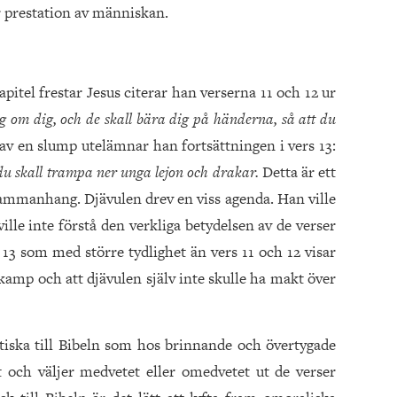
r prestation av människan.
pitel frestar Jesus citerar han verserna 11 och 12 ur
ng om dig, och de skall bära dig på händerna, så att du
v en slump utelämnar han fortsättningen i vers 13:
du skall trampa ner unga lejon och drakar.
Detta är ett
 sammanhang. Djävulen drev en viss agenda. Han ville
ville inte förstå den verkliga betydelsen av de verser
13 som med större tydlighet än vers 11 och 12 visar
kamp och att djävulen själv inte skulle ha makt över
tiska till Bibeln som hos brinnande och övertygade
och väljer medvetet eller omedvetet ut de verser