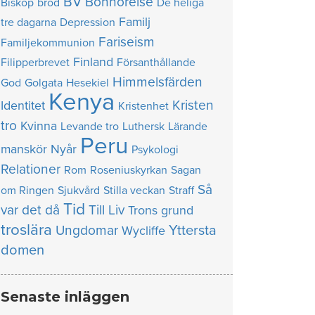
BV
Bönhörelse
Biskop
bröd
De heliga
Familj
tre dagarna
Depression
Fariseism
Familjekommunion
Finland
Filipperbrevet
Försanthållande
Himmelsfärden
God
Golgata
Hesekiel
Kenya
Kristen
Identitet
Kristenhet
tro
Kvinna
Levande tro
Luthersk
Lärande
Peru
manskör
Nyår
Psykologi
Relationer
Rom
Roseniuskyrkan
Sagan
Så
om Ringen
Sjukvård
Stilla veckan
Straff
Tid
var det då
Till Liv
Trons grund
troslära
Yttersta
Ungdomar
Wycliffe
domen
Senaste inläggen