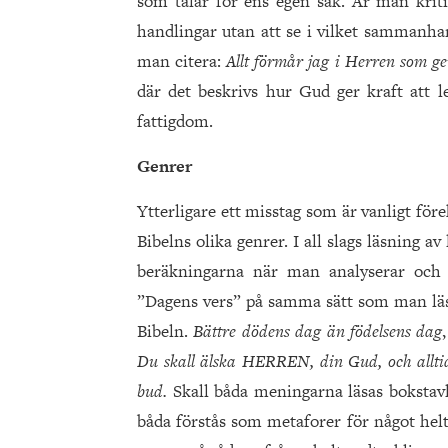
som talar för ens egen sak. Är man kritis
handlingar utan att se i vilket sammanha
man citera:
Allt förmår jag i Herren som g
där det beskrivs hur Gud ger kraft att l
fattigdom.
Genrer
Ytterligare ett misstag som är vanligt för
Bibelns olika genrer. I all slags läsning av
beräkningarna när man analyserar och f
”Dagens vers” på samma sätt som man läse
Bibeln.
Bättre dödens dag än födelsens dag
Du skall älska HERREN, din Gud, och alltid
bud.
Skall båda meningarna läsas bokstavli
båda förstås som metaforer för något helt