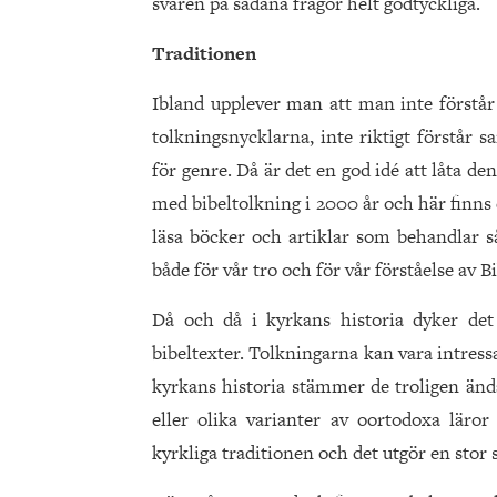
svaren på sådana frågor helt godtyckliga.
Traditionen
Ibland upplever man att man inte förstår
tolkningsnycklarna, inte riktigt förstår 
för genre. Då är det en god idé att låta de
med bibeltolkning i 2000 år och här finns e
läsa böcker och artiklar som behandlar s
både för vår tro och för vår förståelse av B
Då och då i kyrkans historia dyker det
bibeltexter. Tolkningarna kan vara intres
kyrkans historia stämmer de troligen ändå
eller olika varianter av oortodoxa lär
kyrkliga traditionen och det utgör en stor