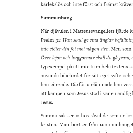
kärlekslös och inte först och främst kräve
Sammanhang
När djävulen i Matteusevangeliets fjärde ka
Psalm 91:
Han skall ge sina änglar befallni
inte stöter din fot mot någon sten.
Men som a
Över lejon och huggormar skall du gå fram, 
typexempel på att inte ta in hela textens
använda bibelordet för sitt eget syfte och 
han citerade. Därför utelämnade han vers 
att kampen som Jesus stod i var en andlig 
Jesus.
Samma sak ser vi hos såväl de som är kri
kristna. Man bortser från sammanhanget 