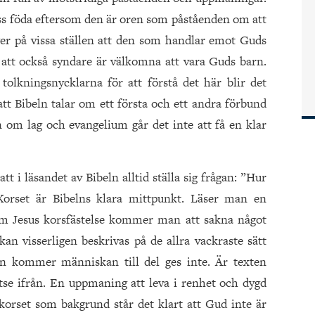
viss föda eftersom den är oren som påståenden om att
ger på vissa ställen att den som handlar emot Guds
 att också syndare är välkomna att vara Guds barn.
olkningsnycklarna för att förstå det här blir det
 att Bibeln talar om ett första och ett andra förbund
om lag och evangelium går det inte att få en klar
tt i läsandet av Bibeln alltid ställa sig frågan: ”Hur
” Korset är Bibelns klara mittpunkt. Läser man en
m Jesus korsfästelse kommer man att sakna något
an visserligen beskrivas på de allra vackraste sätt
n kommer människan till del ges inte. Är texten
ortse ifrån. En uppmaning att leva i renhet och dygd
orset som bakgrund står det klart att Gud inte är