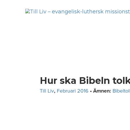
Skip
to
content
Hur ska Bibeln tol
Till Liv
,
Februari 2016
• Ämnen:
Bibelto