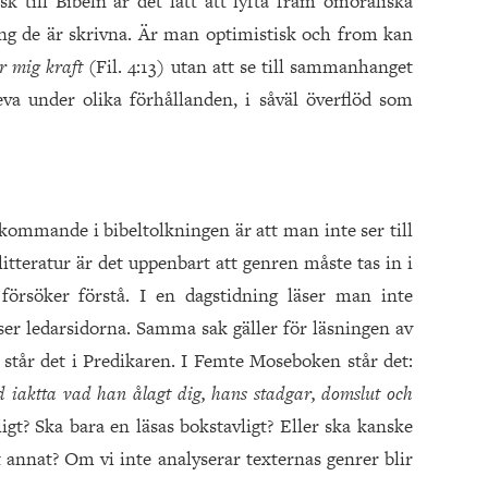
k till Bibeln är det lätt att lyfta fram omoraliska
ng de är skrivna. Är man optimistisk och from kan
er mig kraft
(Fil. 4:13) utan att se till sammanhanget
eva under olika förhållanden, i såväl överflöd som
ekommande i bibeltolkningen är att man inte ser till
 litteratur är det uppenbart att genren måste tas in i
örsöker förstå. I en dagstidning läser man inte
r ledarsidorna. Samma sak gäller för läsningen av
, står det i Predikaren. I Femte Moseboken står det:
 iaktta vad han ålagt dig, hans stadgar, domslut och
gt? Ska bara en läsas bokstavligt? Eller ska kanske
 annat? Om vi inte analyserar texternas genrer blir