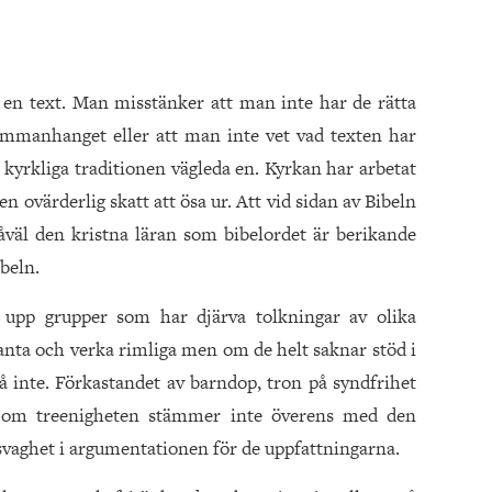
 en text. Man misstänker att man inte har de rätta
sammanhanget eller att man inte vet vad texten har
n kyrkliga traditionen vägleda en. Kyrkan har arbetat
n ovärderlig skatt att ösa ur. Att vid sidan av Bibeln
åväl den kristna läran som bibelordet är berikande
ibeln.
 upp grupper som har djärva tolkningar av olika
santa och verka rimliga men om de helt saknar stöd i
 inte. Förkastandet av barndop, tron på syndfrihet
or om treenigheten stämmer inte överens med den
 svaghet i argumentationen för de uppfattningarna.