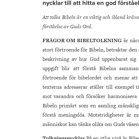
nycklar till att hitta en god förstå
Att tolka Bibeln är en viktig och ibland kräv
förståelse av Guds Ord.
FRÅGOR OM BIBELTOLKNING
är när
stort förtroende för Bibeln, betraktar de
beskrivning av hur Gud uppenbarat sig o
uppgift blir att förstå Bibelns samm
förtroende för bibelordet och menar att
texterna adresserar ställer till exempel
mot varandra och försöker harmonisera 
Bibeln primärt som en samling mänsklig
förstå meningslös. Motstridigheter är m
människor kan tänka olika om Guds väsen 
Tolkningsnycklar
På en ytlig nivå är Bi