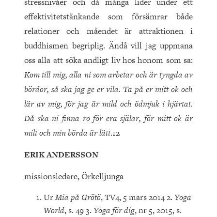
stressnivåer och då många lider under ett
effektivitetstänkande som försämrar både
relationer och måendet är attraktionen i
buddhismen begriplig. Ändå vill jag uppmana
oss alla att söka andligt liv hos honom som sa:
Kom till mig, alla ni som arbetar och är tyngda av
bördor, så ska jag ge er vila. Ta på er mitt ok och
lär av mig, för jag är mild och ödmjuk i hjärtat.
Då ska ni finna ro för era själar, för mitt ok är
milt och min börda är lätt
.12
ERIK ANDERSSON
missionsledare, Örkelljunga
Ur
Mia på Grötö
, TV4, 5 mars 2014 2.
Yoga
World
, s. 49 3.
Yoga för dig
, nr 5, 2015, s.