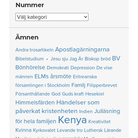
Nummer
Nummer
Ämnen
Apostlagärningarna
Andra trosartikeln
BV
Bibelstudium • Jesu sju Jag Är
Biskop
bröd
Bönhörelse
Demokrati
Depression
De vise
ELMs årsmöte
männen
Eritreanska
Familj
församlingen i Stockholm
Filipperbrevet
Försanthållande
God
Guds kraft
Hesekiel
Händelser som
Himmelsfärden
påverkat kristenheten
Julläsning
Indien
Kenya
för hela familjen
Kreativitet
Kvinna
Kyrkovalet
Levande tro
Luthersk
Lärande