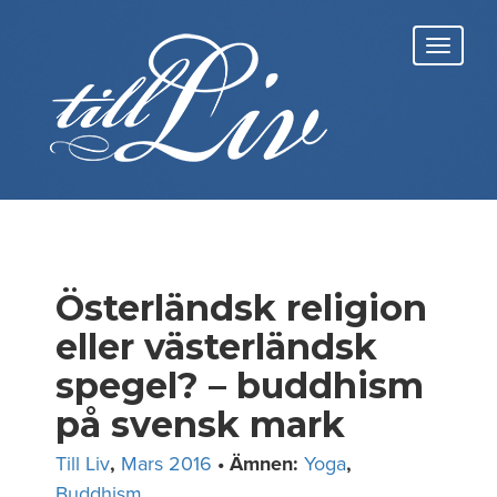
Skip
to
Toggl
content
navig
Österländsk religion
eller västerländsk
spegel? – buddhism
på svensk mark
Till Liv
,
Mars 2016
• Ämnen:
Yoga
,
Buddhism