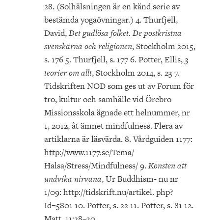
28. (Solhälsningen är en känd serie av
bestämda yogaövningar.) 4. Thurfjell,
David,
Det gudlösa folket. De postkristna
svenskarna och religionen
, Stockholm 2015,
s. 176 5. Thurfjell, s. 177 6. Potter, Ellis,
3
teorier om allt
, Stockholm 2014, s. 23 7.
Tidskriften NOD som ges ut av Forum för
tro, kultur och samhälle vid Örebro
Missionsskola ägnade ett helnummer, nr
1, 2012, åt ämnet mindfulness. Flera av
artiklarna är läsvärda. 8. Vårdguiden 1177:
http://www.1177.se/Tema/
Halsa/Stress/Mindfulness/ 9.
Konsten att
undvika nirvana
, Ur Buddhism- nu nr
1/09: http://tidskrift.nu/artikel. php?
Id=5801 10. Potter, s. 22 11. Potter, s. 81 12.
Matt. 11:28–30