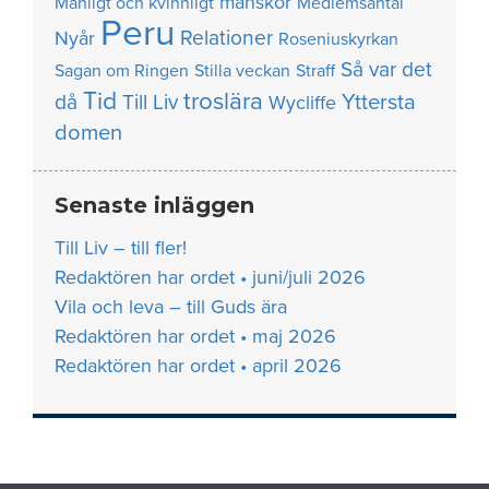
manskör
Manligt och kvinnligt
Medlemsantal
Peru
Relationer
Nyår
Roseniuskyrkan
Så var det
Sagan om Ringen
Stilla veckan
Straff
Tid
troslära
Yttersta
då
Till Liv
Wycliffe
domen
Senaste inläggen
Till Liv – till fler!
Redaktören har ordet • juni/juli 2026
Vila och leva – till Guds ära
Redaktören har ordet • maj 2026
Redaktören har ordet • april 2026