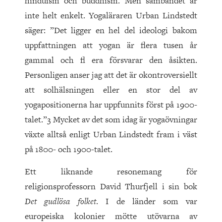
hinduism och buddhism. Men sambandet är
inte helt enkelt. Yogaläraren Urban Lindstedt
säger: ”Det ligger en hel del ideologi bakom
uppfattningen att yogan är flera tusen år
gammal och fl era försvarar den åsikten.
Personligen anser jag att det är okontroversiellt
att solhälsningen eller en stor del av
yogapositionerna har uppfunnits först på 1900-
talet.”3 Mycket av det som idag är yogaövningar
växte alltså enligt Urban Lindstedt fram i väst
på 1800- och 1900-talet.
Ett liknande resonemang för
religionsprofessorn David Thurfjell i sin bok
Det gudlösa folket
. I de länder som var
europeiska kolonier mötte utövarna av