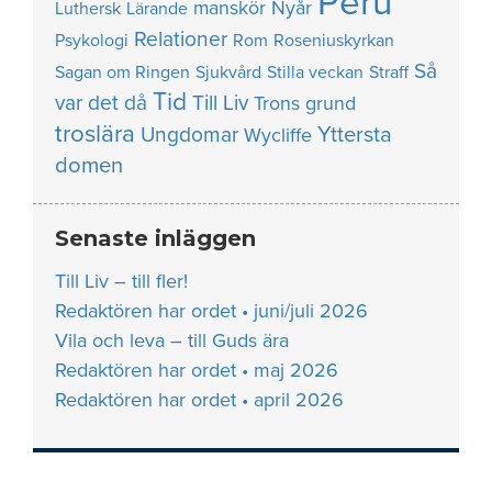
Peru
manskör
Nyår
Luthersk
Lärande
Relationer
Psykologi
Rom
Roseniuskyrkan
Så
Sagan om Ringen
Sjukvård
Stilla veckan
Straff
Tid
var det då
Till Liv
Trons grund
troslära
Yttersta
Ungdomar
Wycliffe
domen
Senaste inläggen
Till Liv – till fler!
Redaktören har ordet • juni/juli 2026
Vila och leva – till Guds ära
Redaktören har ordet • maj 2026
Redaktören har ordet • april 2026