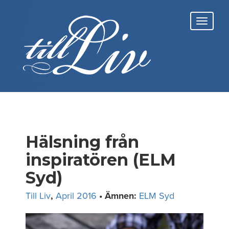
Skip
to
Toggl
content
navig
Hälsning från
inspiratören (ELM
Syd)
Till Liv
,
April 2016
• Ämnen:
ELM Syd