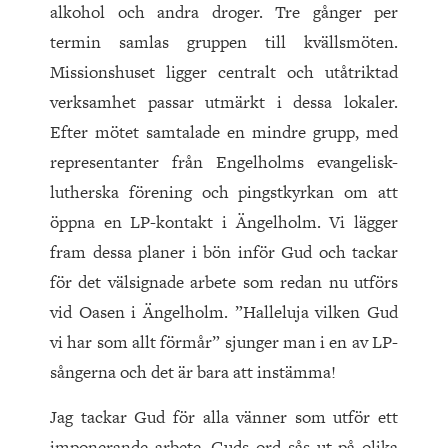
alkohol och andra droger. Tre gånger per
termin samlas gruppen till kvällsmöten.
Missionshuset ligger centralt och utåtriktad
verksamhet passar utmärkt i dessa lokaler.
Efter mötet samtalade en mindre grupp, med
representanter från Engelholms evangelisk-
lutherska förening och pingstkyrkan om att
öppna en LP-kontakt i Ängelholm. Vi lägger
fram dessa planer i bön inför Gud och tackar
för det välsignade arbete som redan nu utförs
vid Oasen i Ängelholm. ”Halleluja vilken Gud
vi har som allt förmår” sjunger man i en av LP-
sångerna och det är bara att instämma!
Jag tackar Gud för alla vänner som utför ett
imponerande arbete. Guds ord sås ut på olika