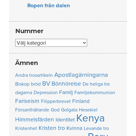
Ropen från dalen
Nummer
Nummer
Ämnen
Apostlagärningarna
Andra trosartikeln
BV
Bönhörelse
Biskop
bröd
De heliga tre
Familj
dagarna
Depression
Familjekommunion
Fariseism
Finland
Filipperbrevet
Försanthållande
God
Golgata
Hesekiel
Kenya
Himmelsfärden
Identitet
Kristen tro
Kvinna
Kristenhet
Levande tro