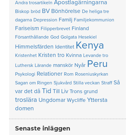
Apostlagärningarna
Andra trosartikeln
BV
Bönhörelse
Biskop
bröd
De heliga tre
Familj
dagarna
Depression
Familjekommunion
Fariseism
Finland
Filipperbrevet
Försanthållande
God
Golgata
Hesekiel
Kenya
Himmelsfärden
Identitet
Kristen tro
Kvinna
Kristenhet
Levande tro
Peru
manskör
Nyår
Luthersk
Lärande
Relationer
Psykologi
Rom
Roseniuskyrkan
Så
Sagan om Ringen
Sjukvård
Stilla veckan
Straff
Tid
var det då
Till Liv
Trons grund
troslära
Yttersta
Ungdomar
Wycliffe
domen
Senaste inläggen