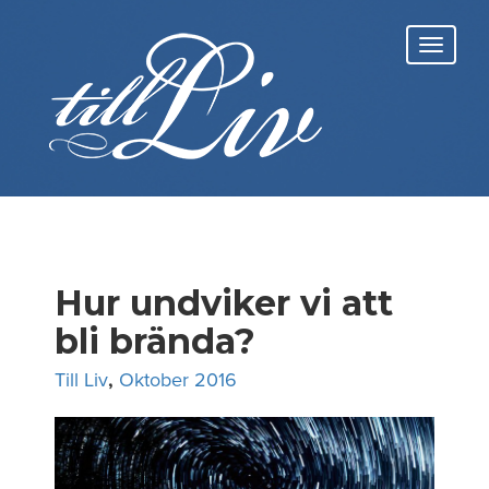
Skip
to
Toggl
content
navig
Hur undviker vi att
bli brända?
Till Liv
,
Oktober 2016