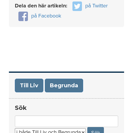
Dela den här artikeln:
på Twitter
på Facebook
Till Liv
Begrunda
Sök
Search
for: