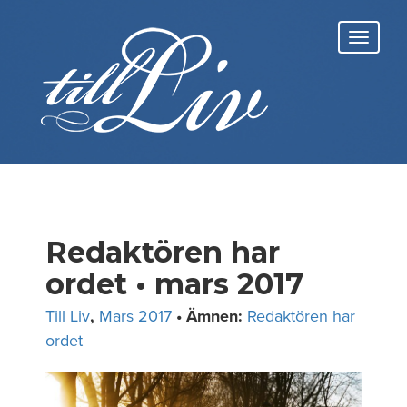
Skip
to
Toggl
content
navig
Redaktören har
ordet • mars 2017
Till Liv
,
Mars 2017
• Ämnen:
Redaktören har
ordet