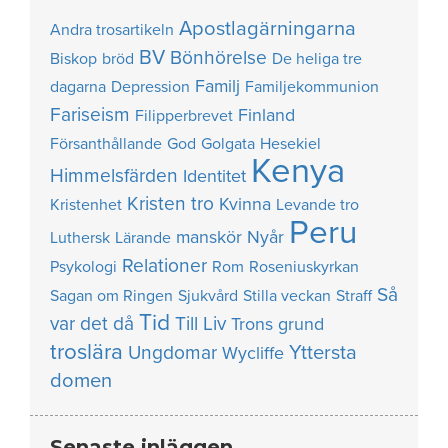
Apostlagärningarna
Andra trosartikeln
BV
Bönhörelse
Biskop
bröd
De heliga tre
Familj
dagarna
Depression
Familjekommunion
Fariseism
Finland
Filipperbrevet
Försanthållande
God
Golgata
Hesekiel
Kenya
Himmelsfärden
Identitet
Kristen tro
Kvinna
Kristenhet
Levande tro
Peru
manskör
Nyår
Luthersk
Lärande
Relationer
Psykologi
Rom
Roseniuskyrkan
Så
Sagan om Ringen
Sjukvård
Stilla veckan
Straff
Tid
var det då
Till Liv
Trons grund
troslära
Yttersta
Ungdomar
Wycliffe
domen
Senaste inläggen