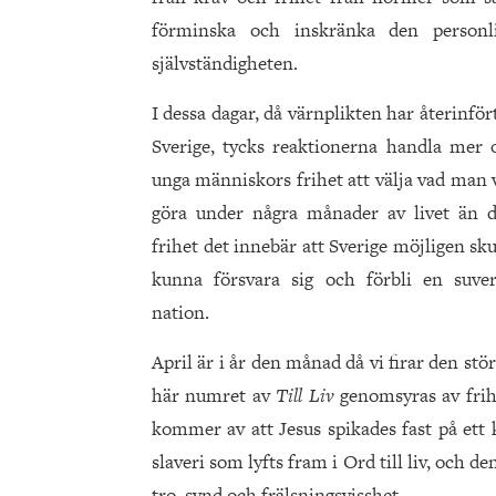
förminska och inskränka den personl
självständigheten.
I dessa dagar, då värnplikten har återinfört
Sverige, tycks reaktionerna handla mer
unga människors frihet att välja vad man v
göra under några månader av livet än 
frihet det innebär att Sverige möjligen sku
kunna försvara sig och förbli en suve
nation.
April är i år den månad då vi firar den stör
här numret av
Till Liv
genomsyras av frih
kommer av att Jesus spikades fast på ett 
slaveri som lyfts fram i Ord till liv, och 
tro, synd och frälsningsvisshet.