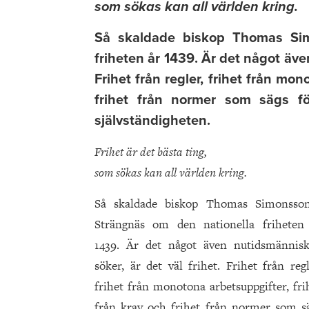
som sökas kan all världen kring.
Så skaldade biskop Thomas Sim
friheten år 1439. Är det något äve
Frihet från regler, frihet från mon
frihet från normer som sägs f
självständigheten.
Frihet är det bästa ting,
som sökas kan all världen kring.
Så skaldade biskop Thomas Simonsso
Strängnäs om den nationella friheten
1439. Är det något även nutidsmännis
söker, är det väl frihet. Frihet från regl
frihet från monotona arbetsuppgifter, fri
från krav och frihet från normer som s