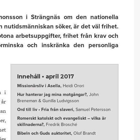
onsson i Strängnäs om den nationella
n nutidsmänniskan söker, är det väl frihet.
otona arbetsuppgifter, frihet från krav och
örminska och inskränka den personliga
Innehåll • april 2017
Missionärsliv i Asella,
Heidi Orori
n i
Hur hanterar jag mina motgångar?,
John
 år
Breneman & Gunilla Ludvigsson
Ord till liv • Fria från slaveri,
Samuel Petersson
kan
Romerskt katolskt och evangeliskt – vilka är
er,
skillnaderna?,
Fredrik Brosché
het
Bibeln och Guds auktoritet,
Olof Brandt
ägs