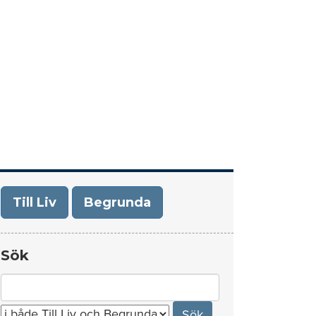
era
Om Till Liv/Begrunda
Kontakt
Till Liv
Begrunda
Sök
Search
for: