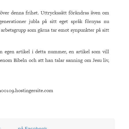
at över denna frihet. Uttryckssätt förändras även om
generationer jubla på sitt eget språk förnyas nu
arbetsgrupp som gärna tar emot synpunkter på sitt
n egen artikel i detta nummer, en artikel som vill
s genom Bibeln och att han talar sanning om Jesu liv,
900109.hostingersite.com
r
på Facebook