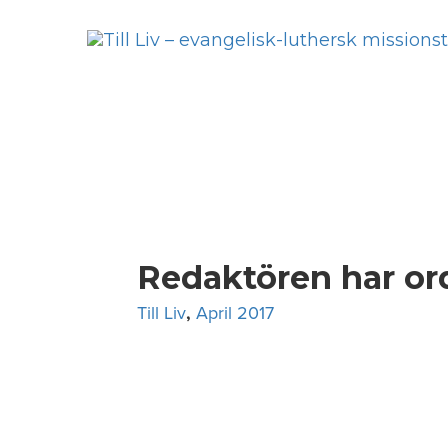
Skip
to
content
Redaktören har ord
Till Liv
,
April 2017