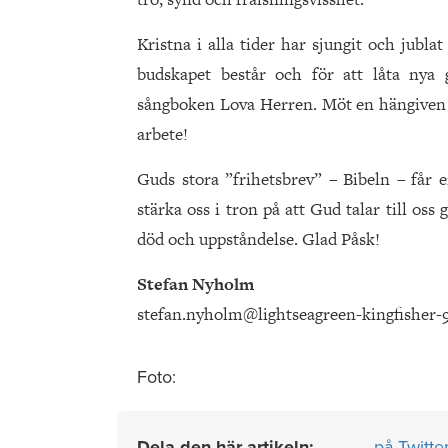
Kristna i alla tider har sjungit och jubl
budskapet består och för att låta nya 
sångboken Lova Herren. Möt en hängiven 
arbete!
Guds stora ”frihetsbrev” – Bibeln – får e
stärka oss i tron på att Gud talar till os
död och uppståndelse. Glad Påsk!
Stefan Nyholm
stefan.nyholm@lightseagreen-kingfisher-
Foto:
Dela den här artikeln:
på Twitte