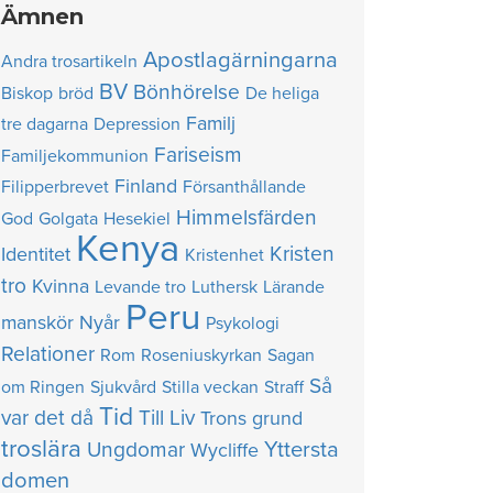
Ämnen
Apostlagärningarna
Andra trosartikeln
BV
Bönhörelse
Biskop
bröd
De heliga
Familj
tre dagarna
Depression
Fariseism
Familjekommunion
Finland
Filipperbrevet
Försanthållande
Himmelsfärden
God
Golgata
Hesekiel
Kenya
Kristen
Identitet
Kristenhet
tro
Kvinna
Levande tro
Luthersk
Lärande
Peru
manskör
Nyår
Psykologi
Relationer
Rom
Roseniuskyrkan
Sagan
Så
om Ringen
Sjukvård
Stilla veckan
Straff
Tid
var det då
Till Liv
Trons grund
troslära
Yttersta
Ungdomar
Wycliffe
domen