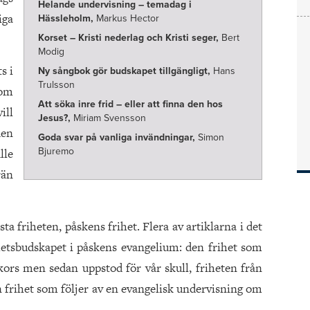
Helande undervisning – temadag i
iga
Hässleholm,
Markus Hector
Korset – Kristi nederlag och Kristi seger,
Bert
Modig
s i
Ny sångbok gör budskapet tillgängligt,
Hans
Trulsson
 om
Att söka inre frid – eller att finna den hos
ill
Jesus?,
Miriam Svensson
den
Goda svar på vanliga invändningar,
Simon
lle
Bjuremo
rän
sta friheten, påskens frihet. Flera av artiklarna i det
etsbudskapet i påskens evangelium: den frihet som
kors men sedan uppstod för vår skull, friheten från
den frihet som följer av en evangelisk undervisning om