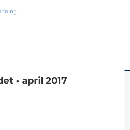
Hem
Läs
Prenumer
et • april 2017