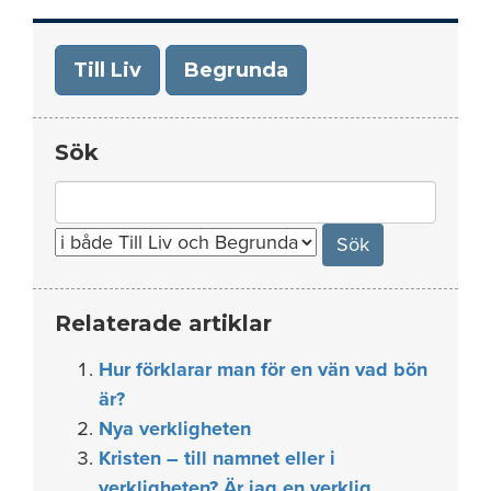
Till Liv
Begrunda
Sök
Search
for:
Relaterade artiklar
Hur förklarar man för en vän vad bön
är?
Nya verkligheten
Kristen – till namnet eller i
verkligheten? Är jag en verklig