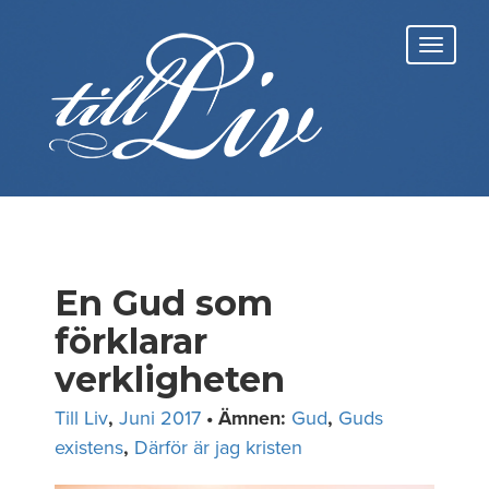
Skip
to
Toggl
content
navig
En Gud som
förklarar
verkligheten
Till Liv
,
Juni 2017
• Ämnen:
Gud
,
Guds
existens
,
Därför är jag kristen