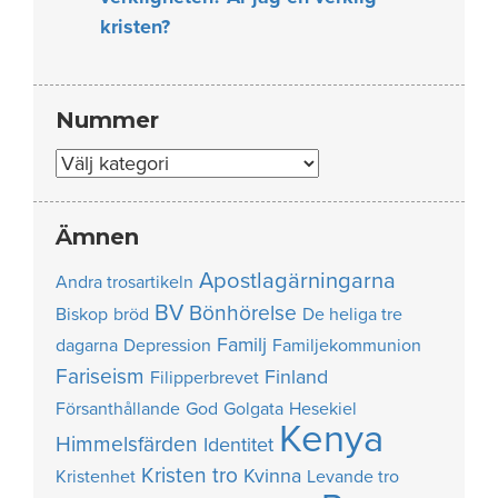
kristen?
Nummer
Nummer
Ämnen
Apostlagärningarna
Andra trosartikeln
BV
Bönhörelse
Biskop
bröd
De heliga tre
Familj
dagarna
Depression
Familjekommunion
Fariseism
Finland
Filipperbrevet
Försanthållande
God
Golgata
Hesekiel
Kenya
Himmelsfärden
Identitet
Kristen tro
Kvinna
Kristenhet
Levande tro