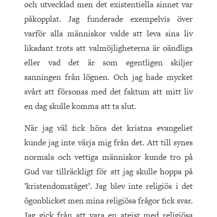
och utvecklad men det existentiella sinnet var
påkopplat. Jag funderade exempelvis över
varför alla män­niskor valde att leva sina liv
likadant trots att valmöjligheterna är oändliga
eller vad det är som egentligen skiljer
sanningen från lögnen. Och jag hade mycket
svårt att försonas med det faktum att mitt liv
en dag skulle komma att ta slut.
När jag väl fick höra det kristna evangeliet
kunde jag inte värja mig från det. Att till synes
normala och vettiga män­niskor kunde tro på
Gud var tillräckligt för att jag skulle hoppa på
’kristendomståget’. Jag blev inte religiös i det
ögonblicket men mina religiösa frågor fick svar.
Jag gick från att vara en ateist med religiösa