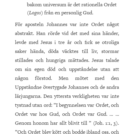
bakom universum är det rationella Ordet
(
Logos
) från en personlig Gud.
För aposteln Johannes var inte Ordet något
abstrakt. Han rörde vid det med sina händer,
levde med Jesus i tre år och fick se otroliga
saker hända, döda väcktes till liv, stormar
stillades och hungriga mättades. Jesus talade
om sin egen död och uppståndelse utan att
någon förstod. Men mötet med den
Uppståndne övertygade Johannes och de andra
lärjungarna. Den yttersta verkligheten var inte
tystnad utan ord: ”I begynnelsen var Ordet, och
Ordet var hos Gud, och Ordet var Gud. … …
Genom honom har allt blivit till ” (Joh.
1
:
1
,
3
).
”Och Ordet blev kött och bodde ibland oss, och