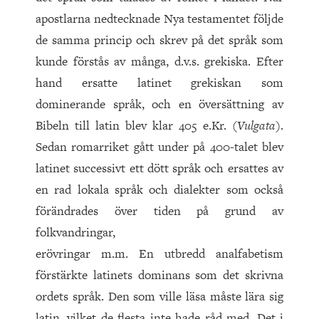
apostlarna nedtecknade Nya testamentet följde
de samma princip och skrev på det språk som
kunde förstås av många, d.v.s. grekiska. Efter
hand ersatte latinet grekiskan som
dominerande språk, och en översättning av
Bibeln till latin blev klar
405
e.Kr. (
Vulgata
).
Sedan romarriket gått under på
400
-talet blev
latinet successivt ett dött språk och ersattes av
en rad lokala språk och dialekter som också
förändrades över tiden på grund av
folkvandringar,
erövringar m.m. En utbredd analfabetism
förstärkte latinets dominans som det skrivna
ordets språk. Den som ville läsa måste lära sig
latin, vilket de flesta inte hade råd med. Det i