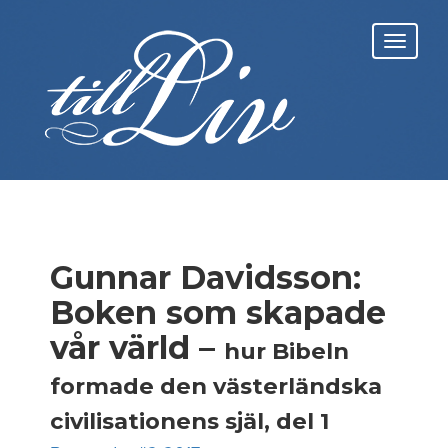
Skip
to
Toggl
content
navig
Gunnar Davidsson:
Boken som skapade
vår värld –
hur Bibeln
formade den västerländska
civilisationens själ, del 1