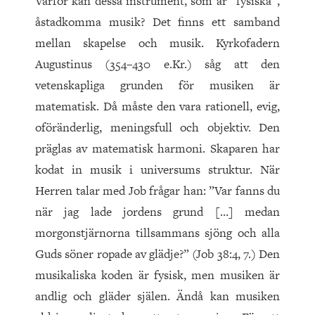
Varför kan dessa instrument, som är ”fysiska”,
åstadkomma musik? Det finns ett samband
mellan skapelse och musik. Kyrkofadern
Augustinus (
354
–
430
e.Kr.) såg att den
vetenskapliga grunden för musiken är
matematisk. Då måste den vara rationell, evig,
oföränderlig, meningsfull och objektiv. Den
präglas av matematisk harmoni. Skaparen har
kodat in musik i universums struktur. När
Herren talar med Job frågar han: ”Var fanns du
när jag lade jordens grund
[
…
]
medan
morgonstjärnorna tillsammans sjöng och alla
Guds söner ropade av glädje?” (Job
38
:
4
,
7
.) Den
musikaliska koden är fysisk, men musiken är
andlig och gläder själen. Ändå kan musiken