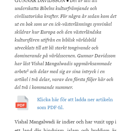
GUNNAR DAVIDSSON •
Det är lätt att
underskatta Bibelns kulturfrämjande och
civilisatoriska krafter. För några år sedan kom det
ut en bok som ur en ick-västerlännings synvinkel
skildrar hur Europa och den västerländska
kultursfären utifrån en biblisk världsbild
utvecklats till att bli starkt tongivande och
dominerande på världsscenen. Gunnar Davidsson
har läst Vishal Mangalwadis uppmärksammade
1
arbete
och delar med sig av sina intryck i en
artikel i två delar, varav den första följer här och
del två i kommande nummer.
Klicka här för att ladda ner artikeln
som PDF-fil.
Vishal Mangalwadi är indier och har vuxit upp i
ett land där hinduism, islam och buddism är