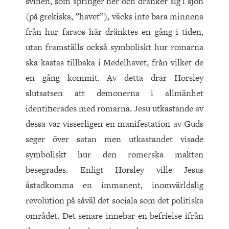
svinen, som springer ner och dränker sig i sjön
(på grekiska, ”havet”), väcks inte bara minnena
från hur faraos här dränktes en gång i tiden,
utan framställs också symboliskt hur romarna
ska kastas tillbaka i Medelhavet, från vilket de
en gång kommit. Av detta drar Horsley
slutsatsen att demonerna i allmänhet
identifierades med romarna. Jesu utkastande av
dessa var visserligen en manifestation av Guds
seger över satan men utkastandet visade
symboliskt hur den romerska makten
besegrades. Enligt Horsley ville Jesus
åstadkomma en immanent, inomvärldslig
revolution på såväl det sociala som det politiska
området. Det senare innebar en befrielse ifrån