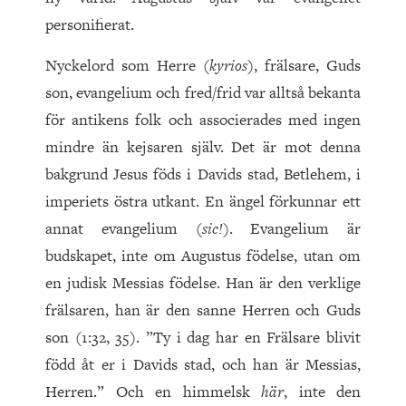
personifierat.
Nyckelord som Herre (
kyrios
), frälsare, Guds
son, evangelium och fred/frid var alltså bekanta
för antikens folk och associerades med ingen
mindre än kejsaren själv. Det är mot denna
bakgrund Jesus föds i Davids stad, Betlehem, i
imperiets östra utkant. En ängel förkunnar ett
annat evangelium (
sic!
). Evangelium är
budskapet, inte om Augustus födelse, utan om
en judisk Messias födelse. Han är den verklige
frälsaren, han är den sanne Herren och Guds
son (
1
:
32
,
35
). ”Ty i dag har en Frälsare blivit
född åt er i Davids stad, och han är Messias,
Herren.” Och en himmelsk
här
, inte den