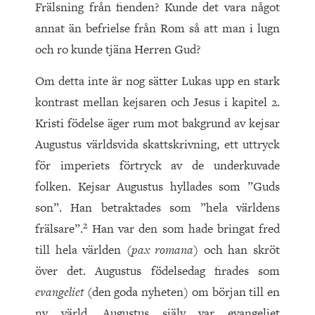
Frälsning från fienden? Kunde det vara något
annat än befrielse från Rom så att man i lugn
och ro kunde tjäna Herren Gud?
Om detta inte är nog sätter Lukas upp en stark
kontrast mellan kejsaren och Jesus i kapitel
2
.
Kristi födelse äger rum mot bakgrund av kejsar
Augustus världsvida skattskrivning, ett uttryck
för imperiets förtryck av de underkuvade
folken. Kejsar Augustus hyllades som ”Guds
son”. Han betraktades som ”hela världens
2
frälsare”.
Han var den som hade bringat fred
till hela världen (
pax romana
) och han skröt
över det. Augustus födelsedag firades som
evangeliet
(den goda nyheten) om början till en
ny värld. Augustus själv var evangeliet