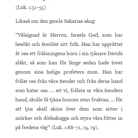
(Luk.
1
:
51
–
55
)
Likaså om den gamle Sakarias sång:
”Välsignad är Herren, Israels Gud, som har
besökt och återlöst sitt folk. Han har upprättat
åt oss ett frälsningens horn i sin tjänare Davids
släkt, så som han för länge sedan hade lovat
genom sina heliga profeters mun. Han har
frälst oss från våra fiender och från deras hand
som hatar oss. … att vi, frälsta ur våra fienders
hand, skulle få tjäna honom utan fruktan, … för
att ljus skall skina över dem som sitter i
mörker och dödsskugga och styra våra fötter in
på fredens väg” (Luk.
1
:
68
–
71
,
74
,
79
).