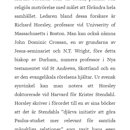
religiös motrörelse med målet att förändra hela
samhället. Ledaren bland dessa forskare är
Richard Horsley, professor vid Univserity of
Massachusetts i Boston. Man kan också nämna
John Dominic Crossan, en av grundarna av
Jesus-seminariet och N.T. Wright, före detta
biskop av Durham, numera professor i Nya
testamentet vid St Andrews, Skottland och en
av den evangelikala rörelsens hjältar. Ur svensk
synvinkel kan man notera att Horsley
doktorerade vid Harvard för Krister Stendahl.
Horsley skriver i förordet till en av sina böcker
att det är Stendahls ”djärva initiativ att göra
Paulus-studiet mer relevant för samtida
mänskliga relationer” som varit hans egen