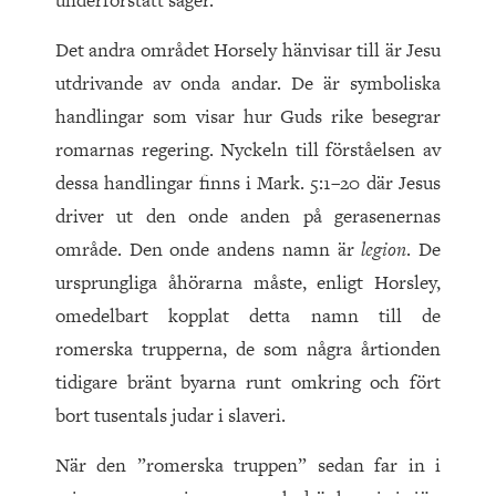
underförstått säger.
Det andra området Horsely hänvisar till är Jesu
utdrivande av onda andar. De är symboliska
handlingar som visar hur Guds rike besegrar
romarnas regering. Nyckeln till förståelsen av
dessa handlingar finns i Mark.
5
:
1
–
20
där Jesus
driver ut den onde anden på gerasenernas
område. Den onde andens namn är
legion
. De
ursprungliga åhörarna måste, enligt Horsley,
omedelbart kopplat detta namn till de
romerska trupperna, de som några årtionden
tidigare bränt byarna runt omkring och fört
bort tusentals judar i slaveri.
När den ”romerska truppen” sedan far in i