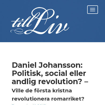
Skip
to
Toggl
content
navig
Daniel Johansson:
Politisk, social eller
andlig revolution? –
Ville de första kristna
revolutionera romarriket?