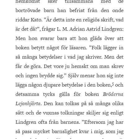
hemkomst sker tillsammans med de
bortrövade barn han befriat från den onde
riddar Kato. ”Är detta inte en religiös skrift, vad
är det då?”, frågar L. M. Adrian Astrid Lindgren:
Men hon svarar bara att hon gläds över att
boken betytt något för läsaren. ”Folk lägger in
så många betydelser i vad jag skriver. Men det
får de göra. Det vore ju hemskt om man skrev
och ingen brydde sig.” Själv menar hon sig inte
5
lägga någon djupare betydelse i den boken,
och
detsamma tycks gälla för boken
Bröderna
Lejonhjärta.
Den kan tolkas på så många olika
sätt och de vuxnas tolkningar skiljer sig enligt
Lindgren ofta från barnens. ”Eftersom jag har
så pass mycket barnslighet kvar i mig, som jag