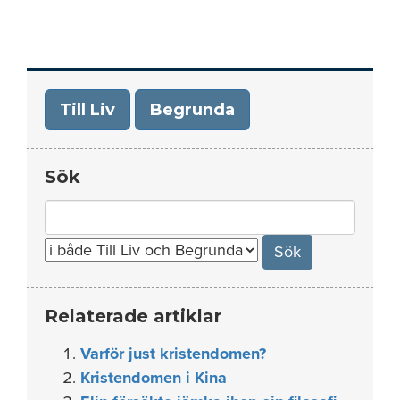
Till Liv
Begrunda
Sök
Search
for:
Relaterade artiklar
Varför just kristendomen?
Kristendomen i Kina