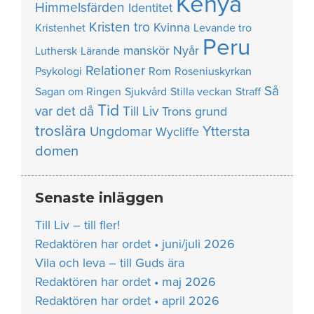
Kenya
Himmelsfärden
Identitet
Kristen tro
Kvinna
Kristenhet
Levande tro
Peru
manskör
Nyår
Luthersk
Lärande
Relationer
Psykologi
Rom
Roseniuskyrkan
Så
Sagan om Ringen
Sjukvård
Stilla veckan
Straff
Tid
var det då
Till Liv
Trons grund
troslära
Yttersta
Ungdomar
Wycliffe
domen
Senaste inläggen
Till Liv – till fler!
Redaktören har ordet • juni/juli 2026
Vila och leva – till Guds ära
Redaktören har ordet • maj 2026
Redaktören har ordet • april 2026