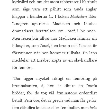
kyrkvärd och om det stora tabberaset i Katthult
som sägs vara ett påhitt som Guds änglar
klappar i händerna åt. I boken
Madicken
låter
Lindgren systrarna Madicken och Lisabet
dramatisera berättelsen om Josef i brunnen.
Men leken blir allvar när Madicken lämnar sin
lillasyster, som Josef, i en brunn och Lisabet är
försvunnen när hon kommer tillbaka. En lapp
meddelar att Lisabet köpts av en slavhandlare
för fem öre.
”Där ligger mycket riktigt en femöring på
brunnskanten, å, hon är sämre än Josefs
bröder, för de tog väl åtminstone ordentligt
betalt. Fem öre, det är precis vad man får ge för
fem eländiga knäckar eller fem bullar, men
hela