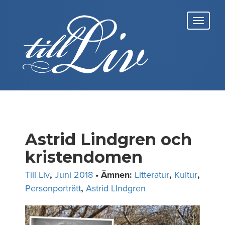
Skip
to
Toggl
content
navig
Astrid Lindgren och
kristendomen
Till Liv
,
Juni 2018
• Ämnen:
Litteratur
,
Kultur
,
Personporträtt
,
Astrid LIndgren