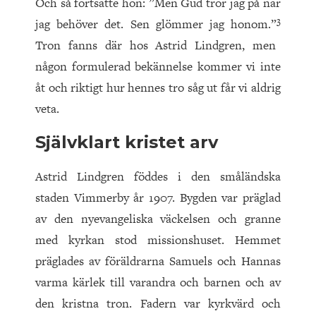
Och så fortsatte hon: ”Men Gud tror jag på när
3
jag behöver det. Sen glömmer jag honom.”
Tron fanns där hos Astrid Lindgren, men
någon formulerad bekännelse kommer vi inte
åt och riktigt hur hennes tro såg ut får vi aldrig
veta.
Självklart kristet arv
Astrid Lindgren föddes i den småländska
staden Vimmerby år 1907. Bygden var präglad
av den nyevangeliska väckelsen och granne
med kyrkan stod missionshuset. Hemmet
präglades av föräldrarna Samuels och Hannas
varma kärlek till varandra och barnen och av
den kristna tron. Fadern var kyrkvärd och