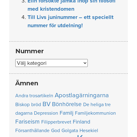
Elin försökte jämka ihop sin filosofi
med kristendomen
Till Livs juninummer – ett speciellt
nummer för utdelning!
Nummer
Nummer
Ämnen
Apostlagärningarna
Andra trosartikeln
BV
Bönhörelse
Biskop
bröd
De heliga tre
Familj
dagarna
Depression
Familjekommunion
Fariseism
Finland
Filipperbrevet
Försanthållande
God
Golgata
Hesekiel