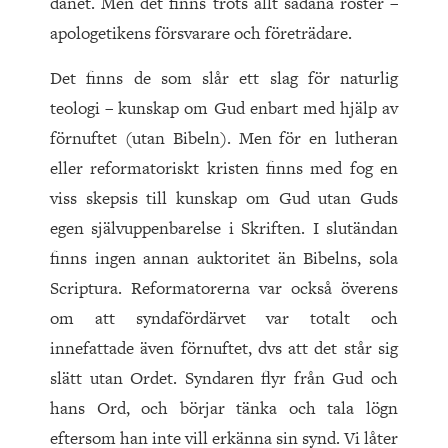
dånet. Men det finns trots allt sådana röster –
apologetikens försvarare och företrädare.
Det finns de som slår ett slag för naturlig
teologi – kunskap om Gud enbart med hjälp av
förnuftet (utan Bibeln). Men för en lutheran
eller reformatoriskt kristen finns med fog en
viss skepsis till kunskap om Gud utan Guds
egen självuppenbarelse i Skriften. I slutändan
finns ingen annan auktoritet än Bibelns, sola
Scriptura. Reformatorerna var också överens
om att syndafördärvet var totalt och
innefattade även förnuftet, dvs att det står sig
slätt utan Ordet. Syndaren flyr från Gud och
hans Ord, och börjar tänka och tala lögn
eftersom han inte vill erkänna sin synd. Vi låter