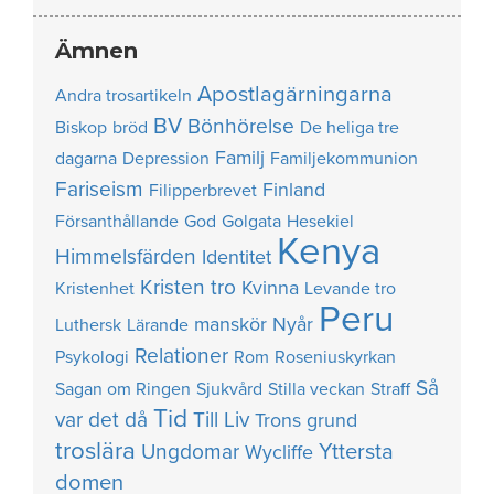
Ämnen
Apostlagärningarna
Andra trosartikeln
BV
Bönhörelse
Biskop
bröd
De heliga tre
Familj
dagarna
Depression
Familjekommunion
Fariseism
Finland
Filipperbrevet
Försanthållande
God
Golgata
Hesekiel
Kenya
Himmelsfärden
Identitet
Kristen tro
Kvinna
Kristenhet
Levande tro
Peru
manskör
Nyår
Luthersk
Lärande
Relationer
Psykologi
Rom
Roseniuskyrkan
Så
Sagan om Ringen
Sjukvård
Stilla veckan
Straff
Tid
var det då
Till Liv
Trons grund
troslära
Yttersta
Ungdomar
Wycliffe
domen