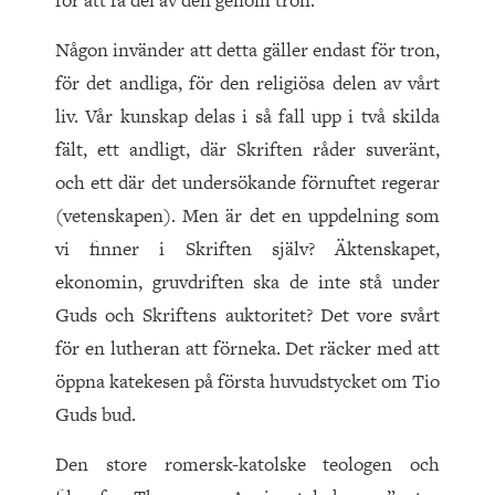
för att få del av den genom tron.
Någon invänder att detta gäller endast för tron,
för det andliga, för den religiösa delen av vårt
liv. Vår kunskap delas i så fall upp i två skilda
fält, ett andligt, där Skriften råder suveränt,
och ett där det undersökande förnuftet regerar
(vetenskapen). Men är det en uppdelning som
vi finner i Skriften själv? Äktenskapet,
ekonomin, gruvdriften ska de inte stå under
Guds och Skriftens auktoritet? Det vore svårt
för en lutheran att förneka. Det räcker med att
öppna katekesen på första huvudstycket om Tio
Guds bud.
Den store romersk-katolske teologen och