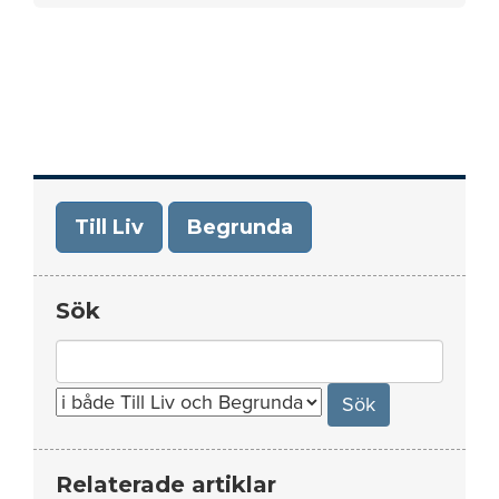
Till Liv
Begrunda
Sök
Search
for:
Relaterade artiklar