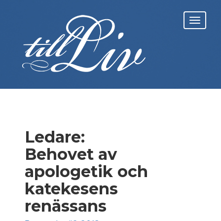
Skip
to
Toggl
content
navig
Ledare:
Behovet av
apologetik och
katekesens
renässans