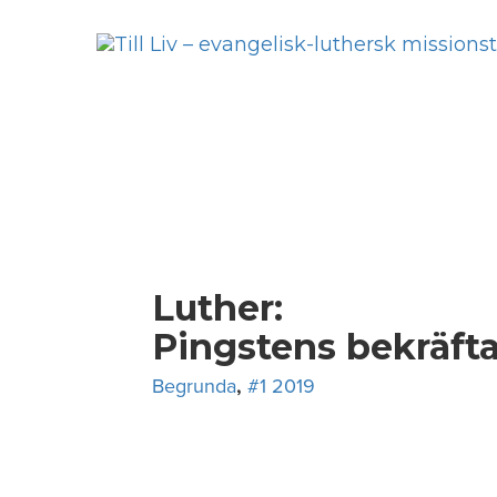
Skip
to
content
Luther:
Pingstens bekräft
Begrunda
,
#1 2019