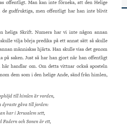
 offentligt. Man kan inte förneka, att den Helige
i de gudfruktiga, men offentligt har han inte blivit
 den heliga Skrift. Numera har vi inte någon annan
kulle vilja börja predika på ett annat sätt så skulle
h annan människas hjärta. Han skulle visa det genom
la på saken. Just så har han gjort när han offentligt
n här handlar om. Om detta vittnar också aposteln
genom dem som i den helige Ande, sänd från himlen,
phöjd till himlen är vorden,
 dyraste gåva till jorden:
n har i Jerusalem sett,
d Fadern och Sonen är ett,