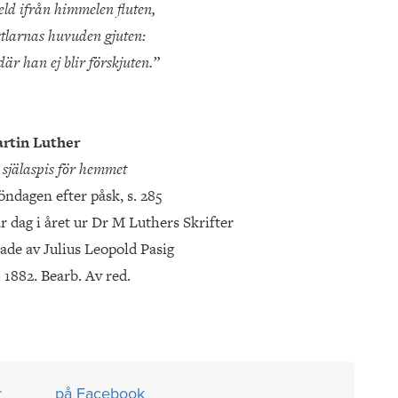
eld ifrån himmelen fluten,
stlarnas huvuden gjuten:
är han ej blir förskjuten.”
rtin Luther
 själaspis för hemmet
öndagen efter påsk, s. 285
ar dag i året ur Dr M Luthers Skrifter
ade av Julius Leopold Pasig
1882. Bearb. Av red.
r
på Facebook