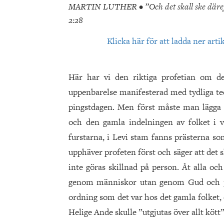
MARTIN LUTHER • ”Och det skall ske därefter 
2:28
Klicka här för att ladda ner arti
Här har vi den riktiga profetian om d
uppenbarelse manifesterad med tydliga te
pingstdagen. Men först måste man lägga m
och den gamla indelningen av folket i 
furstarna, i Levi stam fanns prästerna so
upphäver profeten först och säger att det s
inte göras skillnad på person. Åt alla oc
genom människor utan genom Gud och på 
ordning som det var hos det gamla folket, 
Helige Ande skulle ”utgjutas över allt kött”