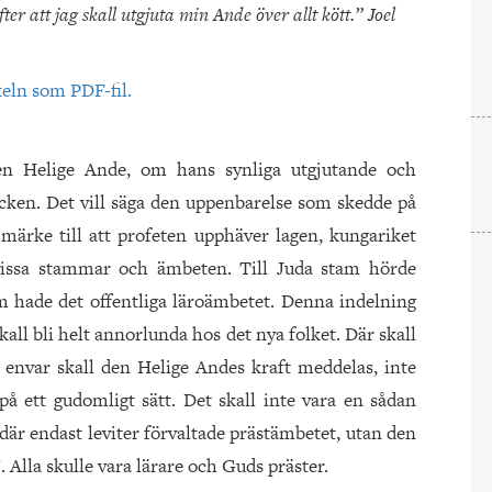
att jag skall utgjuta min Ande över allt kött.” Joel
keln som PDF-fil.
en Helige Ande, om hans synliga utgjutande och
cken. Det vill säga den uppenbarelse som skedde på
ärke till att profeten upphäver lagen, kungariket
vissa stammar och ämbeten. Till Juda stam hörde
m hade det offentliga läroämbetet. Denna indelning
kall bli helt annorlunda hos det nya folket. Där skall
h envar skall den Helige Andes kraft meddelas, inte
ett gudomligt sätt. Det skall inte vara en sådan
där endast leviter förvaltade prästämbetet, utan den
. Alla skulle vara lärare och Guds präster.