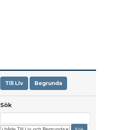
era
Om Till Liv/Begrunda
Kontakt
Till Liv
Begrunda
Sök
Search
for: