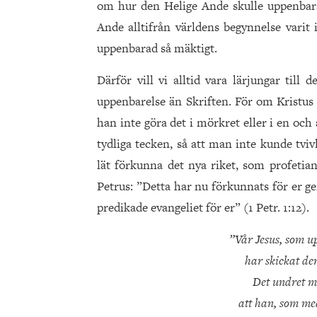
om hur den Helige Ande skulle uppenbaras
Ande alltifrån världens begynnelse varit 
uppenbarad så mäktigt.
Därför vill vi alltid vara lärjungar till
uppenbarelse än Skriften. För om Kristus s
han inte göra det i mörkret eller i en oc
tydliga tecken, så att man inte kunde tviv
lät förkunna det nya riket, som profetia
Petrus: ”Detta har nu förkunnats för er 
predikade evangeliet för er” (1 Petr. 1:12).
”Vår Jesus, som up
har skickat den
Det undret ma
att han, som me