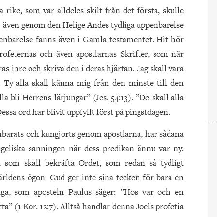
 rike, som var alldeles skilt från det första, skulle
, även genom den Helige Andes tydliga uppenbarelse
enbarelse fanns även i Gamla testamentet. Hit hör
rofeternas och även apostlarnas Skrifter, som när
ras inre och skriva den i deras hjärtan. Jag skall vara
 Ty alla skall känna mig från den minste till den
lla bli Herrens lärjungar” (Jes. 54:13). ”De skall alla
essa ord har blivit uppfyllt först på pingstdagen.
nbarats och kungjorts genom apostlarna, har sådana
geliska sanningen när dess predikan ännu var ny.
n som skall bekräfta Ordet, som redan så tydligt
ärldens ögon. Gud ger inte sina tecken för bara en
nga, som aposteln Paulus säger: ”Hos var och en
tta” (1 Kor. 12:7). Alltså handlar denna Joels profetia