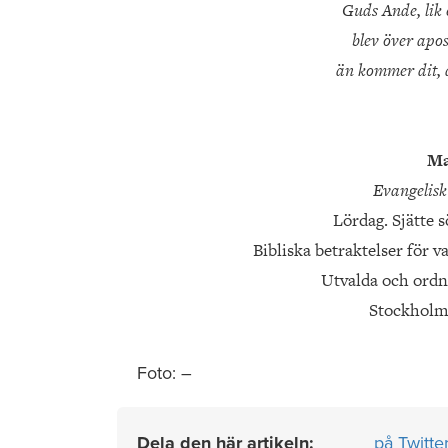
Guds Ande, lik 
blev över apo
än kommer dit, d
Ma
Evangelisk
Lördag. Sjätte s
Bibliska betraktelser för v
Utvalda och ordn
Stockholm 
Foto: –
Dela den här artikeln:
på Twitte