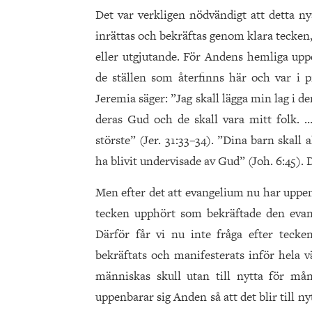
Det var verkligen nödvändigt att detta nya
inrättas och bekräftas genom klara tecken
eller utgjutande. För Andens hemliga upp
de ställen som återfinns här och var i p
Jeremia säger: ”Jag skall lägga min lag i de
deras Gud och de skall vara mitt folk. …
störste” (Jer. 31:33–34). ”Dina barn skall a
ha blivit undervisade av Gud” (Joh. 6:45). D
Men efter det att evangelium nu har uppe
tecken upphört som bekräftade den evan
Därför får vi nu inte fråga efter tecke
bekräftats och manifesterats inför hela v
människas skull utan till nytta för må
uppenbarar sig Anden så att det blir till ny