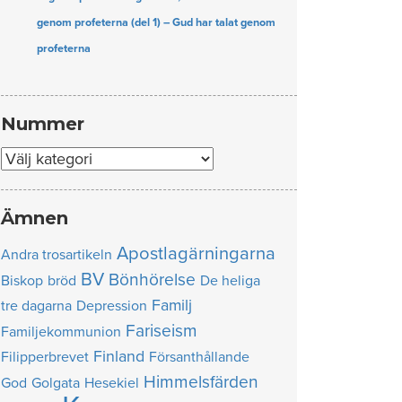
genom profeterna (del 1) – Gud har talat genom
profeterna
Nummer
Nummer
Ämnen
Apostlagärningarna
Andra trosartikeln
BV
Bönhörelse
Biskop
bröd
De heliga
Familj
tre dagarna
Depression
Fariseism
Familjekommunion
Finland
Filipperbrevet
Försanthållande
Himmelsfärden
God
Golgata
Hesekiel