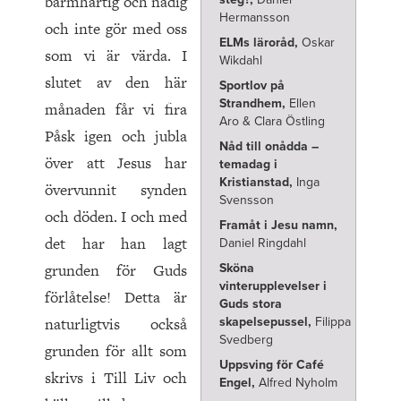
barmhärtig och nådig
Hermansson
och inte gör med oss
ELMs läroråd,
Oskar
som vi är värda. I
Wikdahl
slutet av den här
Sportlov på
Strandhem,
Ellen
månaden får vi fira
Aro & Clara Östling
Påsk igen och jubla
Nåd till onådda –
över att Jesus har
temadag i
Kristianstad,
Inga
övervunnit synden
Svensson
och döden. I och med
Framåt i Jesu namn,
det har han lagt
Daniel Ringdahl
grunden för Guds
Sköna
vinterupplevelser i
förlåtelse! Detta är
Guds stora
naturligtvis också
skapelsepussel,
Filippa
Svedberg
grunden för allt som
Uppsving för Café
skrivs i Till Liv och
Engel,
Alfred Nyholm