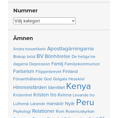
Nummer
Nummer
Ämnen
Apostlagärningarna
Andra trosartikeln
BV
Bönhörelse
Biskop
bröd
De heliga tre
Familj
dagarna
Depression
Familjekommunion
Fariseism
Finland
Filipperbrevet
Försanthållande
God
Golgata
Hesekiel
Kenya
Himmelsfärden
Identitet
Kristen tro
Kvinna
Kristenhet
Levande tro
Peru
manskör
Nyår
Luthersk
Lärande
Relationer
Psykologi
Rom
Roseniuskyrkan