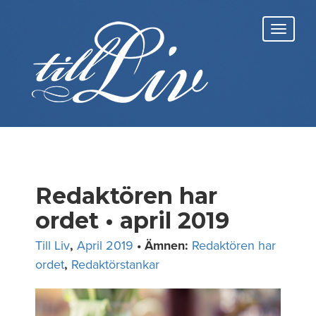
Skip
to
Toggl
content
navig
Redaktören har
ordet • april 2019
Till Liv
,
April 2019
• Ämnen:
Redaktören har
ordet
,
Redaktörstankar