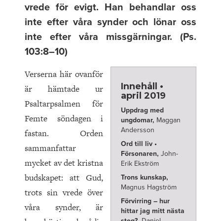
vrede för evigt. Han behandlar oss
inte efter våra synder och lönar oss
inte efter våra missgärningar. (Ps.
103:8–10)
Verserna här ovanför
Innehåll •
är hämtade ur
april 2019
Psaltarpsalmen för
Uppdrag med
Femte söndagen i
ungdomar,
Maggan
Andersson
fastan. Orden
Ord till liv •
sammanfattar
Försonaren,
John-
mycket av det kristna
Erik Ekström
budskapet: att Gud,
Trons kunskap,
Magnus Hagström
trots sin vrede över
Förvirring – hur
våra synder, är
hittar jag mitt nästa
steg?,
Daniel