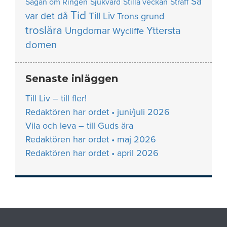
Så
Sagan om Ringen
Sjukvård
Stilla veckan
Straff
Tid
var det då
Till Liv
Trons grund
troslära
Yttersta
Ungdomar
Wycliffe
domen
Senaste inläggen
Till Liv – till fler!
Redaktören har ordet • juni/juli 2026
Vila och leva – till Guds ära
Redaktören har ordet • maj 2026
Redaktören har ordet • april 2026