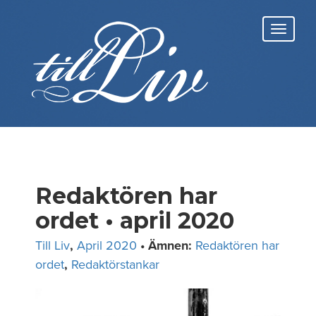
Skip
to
Toggl
content
navig
Redaktören har
ordet • april 2020
Till Liv
,
April 2020
• Ämnen:
Redaktören har
ordet
,
Redaktörstankar