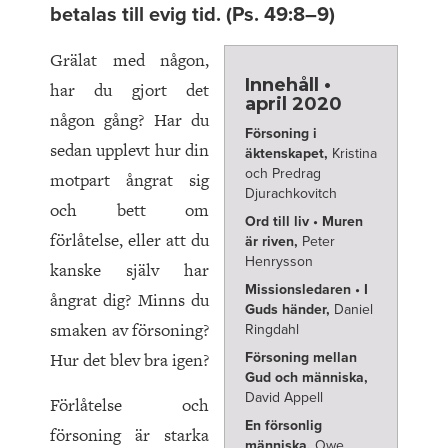
betalas till evig tid. (Ps. 49:8–9)
Grälat med någon,
Innehåll •
har du gjort det
april 2020
någon gång? Har du
Försoning i
sedan upplevt hur din
äktenskapet,
Kristina
och Predrag
motpart ångrat sig
Djurachkovitch
och bett om
Ord till liv • Muren
förlåtelse, eller att du
är riven,
Peter
Henrysson
kanske själv har
Missionsledaren • I
ångrat dig? Minns du
Guds händer,
Daniel
smaken av försoning?
Ringdahl
Hur det blev bra igen?
Försoning mellan
Gud och människa,
David Appell
Förlåtelse och
En försonlig
försoning är starka
människa,
Owe