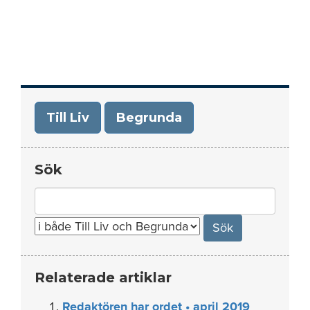
Till Liv
Begrunda
Sök
Search
for:
Relaterade artiklar
Redaktören har ordet • april 2019