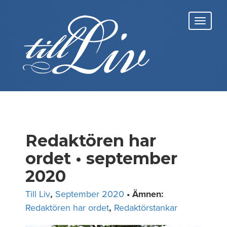
Skip
to
Toggl
content
navig
Redaktören har
ordet • september
2020
Till Liv
,
September 2020
• Ämnen:
Redaktören har ordet
,
Redaktörstankar