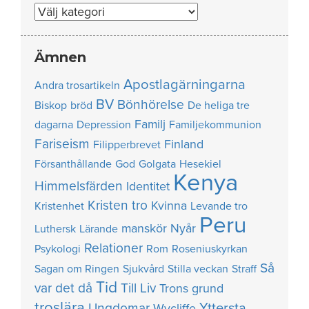
Nummer
Ämnen
Apostlagärningarna
Andra trosartikeln
BV
Bönhörelse
Biskop
bröd
De heliga tre
Familj
dagarna
Depression
Familjekommunion
Fariseism
Finland
Filipperbrevet
Försanthållande
God
Golgata
Hesekiel
Kenya
Himmelsfärden
Identitet
Kristen tro
Kvinna
Kristenhet
Levande tro
Peru
manskör
Nyår
Luthersk
Lärande
Relationer
Psykologi
Rom
Roseniuskyrkan
Så
Sagan om Ringen
Sjukvård
Stilla veckan
Straff
Tid
var det då
Till Liv
Trons grund
troslära
Yttersta
Ungdomar
Wycliffe