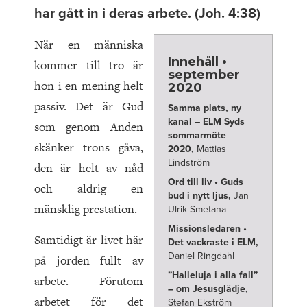
har gått in i deras arbete. (Joh. 4:38)
När en människa
Innehåll •
kommer till tro är
september
hon i en mening helt
2020
passiv. Det är Gud
Samma plats, ny
kanal – ELM Syds
som genom Anden
sommarmöte
skänker trons gåva,
2020,
Mattias
Lindström
den är helt av nåd
Ord till liv • Guds
och aldrig en
bud i nytt ljus,
Jan
mänsklig prestation.
Ulrik Smetana
Missionsledaren •
Samtidigt är livet här
Det vackraste i ELM,
Daniel Ringdahl
på jorden fullt av
”Halleluja i alla fall”
arbete. Förutom
– om Jesusglädje,
arbetet för det
Stefan Ekström