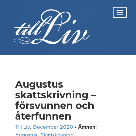
Skip
to
Toggl
content
navig
Augustus
skattskrivning –
försvunnen och
återfunnen
Till Liv
,
December 2020
• Ämnen:
Augustus
,
Skattskrivning