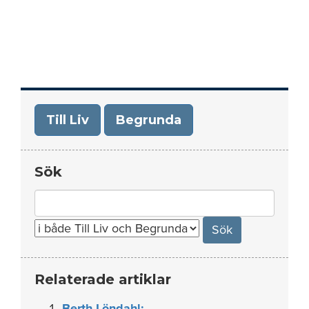
Till Liv
Begrunda
Sök
Search
for:
Relaterade artiklar
Berth Löndahl: