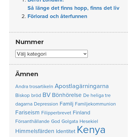
Så länge det finns hopp, finns det liv
Förlorad och återfunnen
Nummer
Nummer
Ämnen
Apostlagärningarna
Andra trosartikeln
BV
Bönhörelse
Biskop
bröd
De heliga tre
Familj
dagarna
Depression
Familjekommunion
Fariseism
Finland
Filipperbrevet
Försanthållande
God
Golgata
Hesekiel
Kenya
Himmelsfärden
Identitet