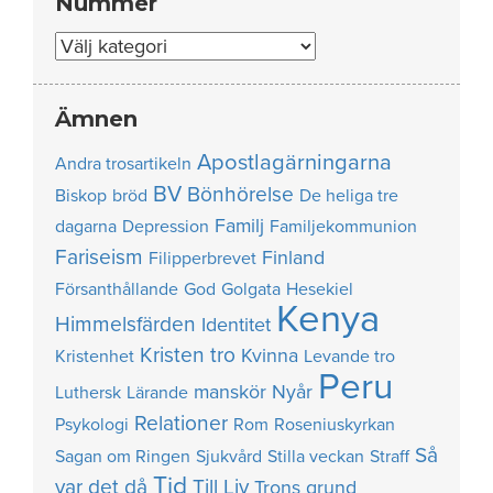
Nummer
Nummer
Ämnen
Apostlagärningarna
Andra trosartikeln
BV
Bönhörelse
Biskop
bröd
De heliga tre
Familj
dagarna
Depression
Familjekommunion
Fariseism
Finland
Filipperbrevet
Försanthållande
God
Golgata
Hesekiel
Kenya
Himmelsfärden
Identitet
Kristen tro
Kvinna
Kristenhet
Levande tro
Peru
manskör
Nyår
Luthersk
Lärande
Relationer
Psykologi
Rom
Roseniuskyrkan
Så
Sagan om Ringen
Sjukvård
Stilla veckan
Straff
Tid
var det då
Till Liv
Trons grund