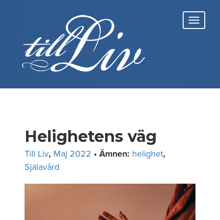
Skip
to
Toggl
content
navig
Helighetens väg
Till Liv
,
Maj 2022
• Ämnen:
helighet
,
Själavård