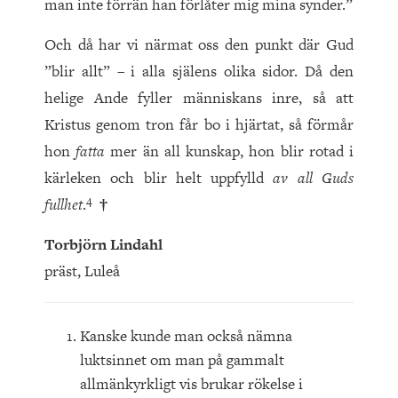
man inte förrän han förlåter mig mina synder.”
Och då har vi närmat oss den punkt där Gud
”blir allt” – i alla själens olika sidor. Då den
helige Ande fyller människans inre, så att
Kristus genom tron får bo i hjärtat, så förmår
hon
fatta
mer än all kunskap, hon blir rotad i
kärleken och blir helt uppfylld
av all Guds
4
fullhet
.
†
Torbjörn Lindahl
präst, Luleå
Kanske kunde man också nämna
luktsinnet om man på gammalt
allmänkyrkligt vis brukar rökelse i