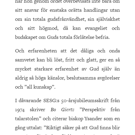
när hon genom ordet överbevisats inte bara om
sitt ansvar för enstaka orätta handlingar utan
om sin totala gudsfrånvändhet, sin själviskhet
och sitt högmod, då kan evangeliet och
budskapet om Guds totala förlåtelse befria.
Och erfarenheten att det dåliga och onda
samvetet kan bli löst, fritt och glatt, ger en så
mycket starkare erfarenhet av Gud själv än
aldrig så höga känslor, beslutsamma avgörelser
och ”all kunskap”.
I dåvarande SESG:s 50-årsjubileumsskrift från
1974 skriver
Bo Giertz
”Perspektiv från
talarstolen” och citerar biskop Ysander som en
gång uttalat: ”Riktigt säker på att Gud finns blir