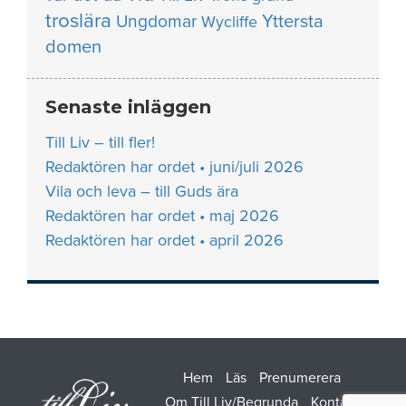
troslära
Yttersta
Ungdomar
Wycliffe
domen
Senaste inläggen
Till Liv – till fler!
Redaktören har ordet • juni/juli 2026
Vila och leva – till Guds ära
Redaktören har ordet • maj 2026
Redaktören har ordet • april 2026
Hem
Läs
Prenumerera
Om Till Liv/Begrunda
Kontakt