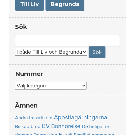
Till Liv
Begrunda
Sök
Search
for:
Nummer
Nummer
Ämnen
Apostlagärningarna
Andra trosartikeln
BV
Bönhörelse
Biskop
bröd
De heliga tre
Familj