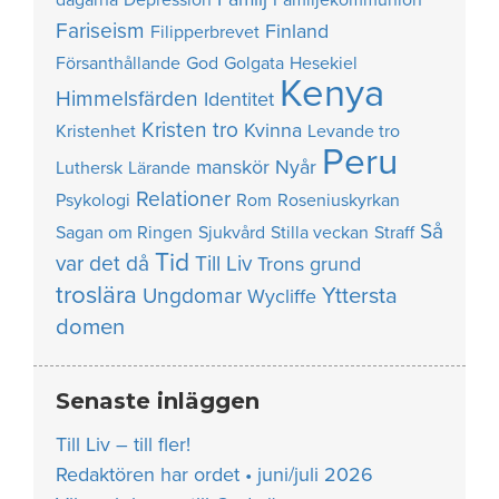
dagarna
Depression
Familjekommunion
Fariseism
Finland
Filipperbrevet
Försanthållande
God
Golgata
Hesekiel
Kenya
Himmelsfärden
Identitet
Kristen tro
Kvinna
Kristenhet
Levande tro
Peru
manskör
Nyår
Luthersk
Lärande
Relationer
Psykologi
Rom
Roseniuskyrkan
Så
Sagan om Ringen
Sjukvård
Stilla veckan
Straff
Tid
var det då
Till Liv
Trons grund
troslära
Yttersta
Ungdomar
Wycliffe
domen
Senaste inläggen
Till Liv – till fler!
Redaktören har ordet • juni/juli 2026