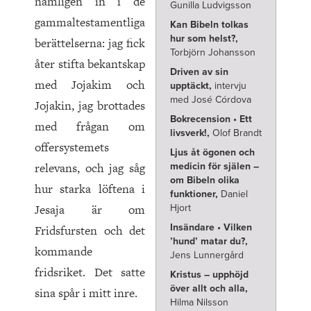
nämligen in i de
Gunilla Ludvigsson
gammaltestamentliga
Kan Bibeln tolkas
hur som helst?,
berättelserna: jag fick
Torbjörn Johansson
åter stifta bekantskap
Driven av sin
med Jojakim och
upptäckt,
intervju
med José Córdova
Jojakin, jag brottades
Bokrecension • Ett
med frågan om
livsverk!,
Olof Brandt
offersystemets
Ljus åt ögonen och
relevans, och jag såg
medicin för själen –
om Bibeln olika
hur starka löftena i
funktioner,
Daniel
Jesaja är om
Hjort
Insändare • Vilken
Fridsfursten och det
’hund’ matar du?,
kommande
Jens Lunnergård
fridsriket. Det satte
Kristus – upphöjd
över allt och alla,
sina spår i mitt inre.
Hilma Nilsson