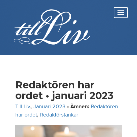
Skip
to
Toggl
content
navig
Redaktören har
ordet • januari 2023
Till Liv
,
Januari 2023
• Ämnen:
Redaktören
har ordet
,
Redaktörstankar