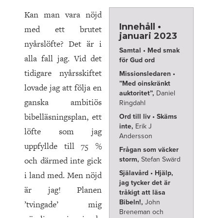
Kan man vara nöjd
Innehåll •
med ett brutet
januari 2023
nyårslöfte? Det är i
Samtal • Med smak
alla fall jag. Vid det
för Gud ord
tidigare nyårsskiftet
Missionsledaren •
”Med oinskränkt
lovade jag att följa en
auktoritet”,
Daniel
ganska ambitiös
Ringdahl
bibelläsningsplan, ett
Ord till liv • Skäms
inte,
Erik J
löfte som jag
Andersson
uppfyllde till 75 %
Frågan som väcker
och därmed inte gick
storm,
Stefan Swärd
Själavård • Hjälp,
i land med. Men nöjd
jag tycker det är
är jag! Planen
tråkigt att läsa
Bibeln!,
John
’tvingade’ mig
Breneman och