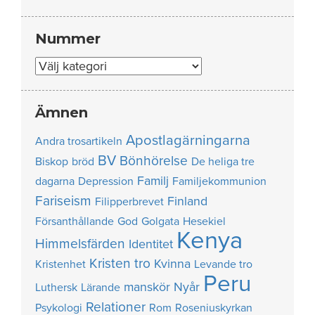
Nummer
Nummer
Ämnen
Apostlagärningarna
Andra trosartikeln
BV
Bönhörelse
Biskop
bröd
De heliga tre
Familj
dagarna
Depression
Familjekommunion
Fariseism
Finland
Filipperbrevet
Försanthållande
God
Golgata
Hesekiel
Kenya
Himmelsfärden
Identitet
Kristen tro
Kvinna
Kristenhet
Levande tro
Peru
manskör
Nyår
Luthersk
Lärande
Relationer
Psykologi
Rom
Roseniuskyrkan