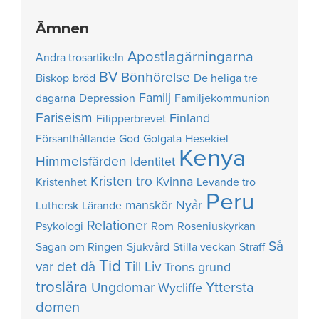
Ämnen
Apostlagärningarna
Andra trosartikeln
BV
Bönhörelse
Biskop
bröd
De heliga tre
Familj
dagarna
Depression
Familjekommunion
Fariseism
Finland
Filipperbrevet
Försanthållande
God
Golgata
Hesekiel
Kenya
Himmelsfärden
Identitet
Kristen tro
Kvinna
Kristenhet
Levande tro
Peru
manskör
Nyår
Luthersk
Lärande
Relationer
Psykologi
Rom
Roseniuskyrkan
Så
Sagan om Ringen
Sjukvård
Stilla veckan
Straff
Tid
var det då
Till Liv
Trons grund
troslära
Yttersta
Ungdomar
Wycliffe
domen