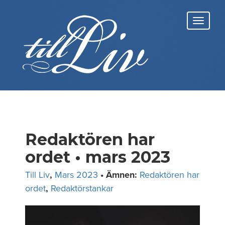
Skip
to
Toggl
content
navig
Redaktören har
ordet • mars 2023
Till Liv
,
Mars 2023
• Ämnen:
Redaktören har
ordet
,
Redaktörstankar