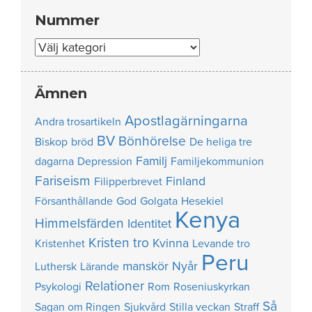
Nummer
Nummer
Ämnen
Apostlagärningarna
Andra trosartikeln
BV
Bönhörelse
Biskop
bröd
De heliga tre
Familj
dagarna
Depression
Familjekommunion
Fariseism
Finland
Filipperbrevet
Försanthållande
God
Golgata
Hesekiel
Kenya
Himmelsfärden
Identitet
Kristen tro
Kvinna
Kristenhet
Levande tro
Peru
manskör
Nyår
Luthersk
Lärande
Relationer
Psykologi
Rom
Roseniuskyrkan
Så
Sagan om Ringen
Sjukvård
Stilla veckan
Straff