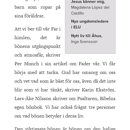
Jesus känner mig,
barn som ropar på
Magdalena Lòpez del
Castillo
sina föräldrar.
Nya ungdomsledare
i ELU
Att vi ber till vår Far i
Nytt liv till Åhus,
himlen, det är
Inga Svensson
bönens utgångspunkt
och atmosfär, skriver
Per Munch i sin artikel om Fader vår. Vi får
börja med att tacka. Gud har omsorg om oss
och vet vad som är bäst för oss, även då det inte
blir som vi har tänkt, skriver Karin Ekström.
Lars-Åke Nilsson skriver om Psaltaren, Bibelns
egen bönbok. Vi har också frågat tre personer
om vad bönen betyder i deras liv.
Den viktigaste bönen är bönen om den helige