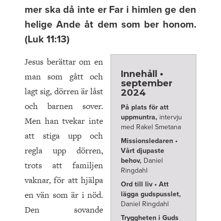
mer ska då inte er Far i himlen ge den
helige Ande åt dem som ber honom.
(Luk 11:13)
Jesus berättar om en
Innehåll •
man som gått och
september
lagt sig, dörren är låst
2024
och barnen sover.
På plats för att
uppmuntra,
intervju
Men han tvekar inte
med Rakel Smetana
att stiga upp och
Missionsledaren •
regla upp dörren,
Vårt djupaste
behov,
Daniel
trots att familjen
Ringdahl
vaknar, för att hjälpa
Ord till liv • Att
en vän som är i nöd.
lägga gudspusslet,
Daniel Ringdahl
Den sovande
Tryggheten i Guds