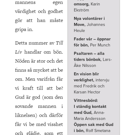
mannens egen
omsorg,
Karin
värdighet och godhet
Ekström
Nya volontärer i
gör att han måste
Move,
Johannes
gripa in.
Heule
Fader vår – öppnar
Detta nummer av
Till
för bön,
Per Munch
Liv
handlar om bön.
Psaltaren – alla
tiders bönbok,
Lars-
Nöden är stor och det
Åke Nilsson
finns så mycket att be
En vision blir
om. Men varifrån får
verklighet,
intervju
med Fredrik och
vi kraft till att be?
Karsan Hector
Gud är god (som den
Vittnesbörd:
sovande mannen i
I ständig kontakt
med Gud,
Anna-
liknelsen) och därför
Maria Andersson
får vi be med visshet
Öppen sak med Gud
i bön,
Rolf Smetana
och glädje, som ett