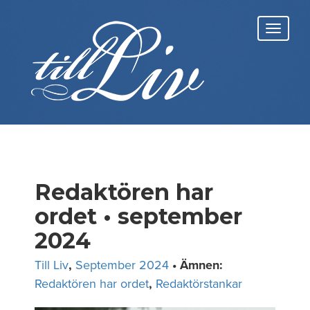
Skip
to
Toggl
content
navig
Redaktören har
ordet • september
2024
Till Liv
,
September 2024
• Ämnen:
Redaktören har ordet
,
Redaktörstankar