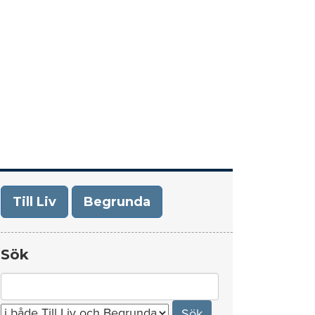
era
Om Till Liv/Begrunda
Kontakt
Till Liv
Begrunda
Sök
Search
for: