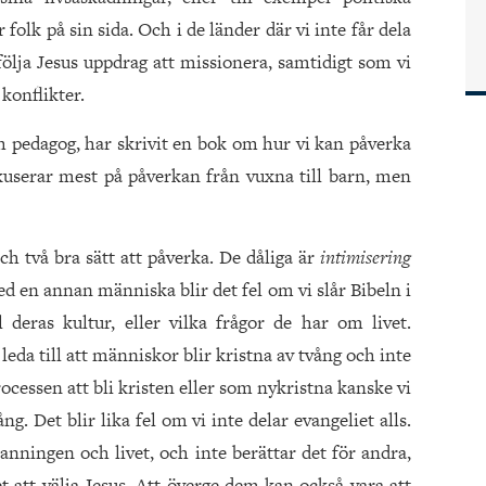
olk på sin sida. Och i de länder där vi inte får dela
lfölja Jesus uppdrag att missionera, samtidigt som vi
 konflikter.
 pedagog, har skrivit en bok om hur vi kan påverka
userar mest på påverkan från vuxna till barn, men
ch två bra sätt att påverka. De dåliga är
intimisering
ed en annan människa blir det fel om vi slår Bibeln i
 deras kultur, eller vilka frågor de har om livet.
 leda till att människor blir kristna av tvång och inte
 processen att bli kristen eller som nykristna kanske vi
. Det blir lika fel om vi inte delar evangeliet alls.
anningen och livet, och inte berättar det för andra,
 att välja Jesus. Att överge dem kan också vara att