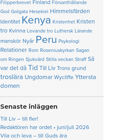
Finland
Filipperbrevet
Försanthållande
Himmelsfärden
God
Golgata
Hesekiel
Kenya
Kristen
Identitet
Kristenhet
tro
Kvinna
Levande tro
Luthersk
Lärande
Peru
manskör
Nyår
Psykologi
Relationer
Rom
Roseniuskyrkan
Sagan
Så
om Ringen
Sjukvård
Stilla veckan
Straff
Tid
var det då
Till Liv
Trons grund
troslära
Yttersta
Ungdomar
Wycliffe
domen
Senaste inläggen
Till Liv – till fler!
Redaktören har ordet • juni/juli 2026
Vila och leva – till Guds ära