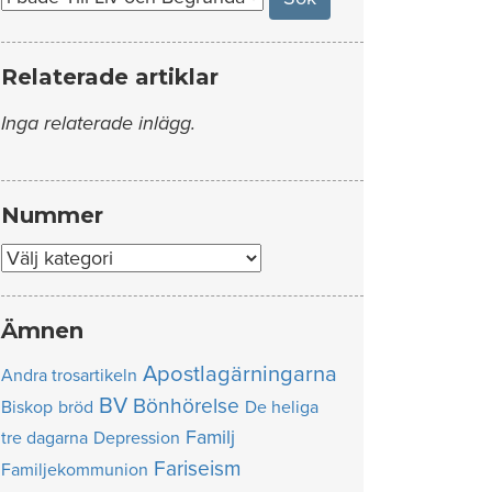
Relaterade artiklar
Inga relaterade inlägg.
Nummer
Nummer
Ämnen
Apostlagärningarna
Andra trosartikeln
BV
Bönhörelse
Biskop
bröd
De heliga
Familj
tre dagarna
Depression
Fariseism
Familjekommunion