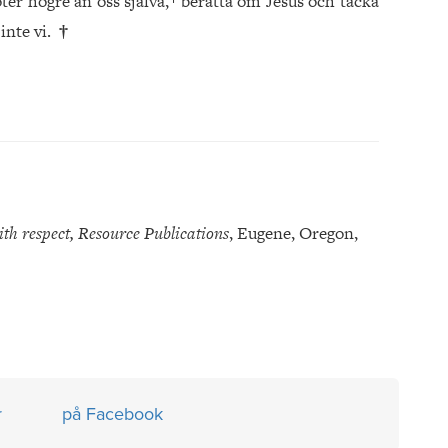
ter högre än oss själva,
berätta om Jesus och tacka
inte vi.
†
ith respect, Resource Publications
, Eugene, Oregon,
r
på Facebook