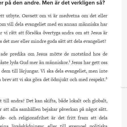
er på den andre. Men är det verkligen så?
tt utbyte. Oavsett om vi är medvetna om det eller
 som vill dela evangeliet med en annan människa har
ar vi rätt att försöka övertyga andra om att Jesus är
s det mer eller mindre goda sätt att dela evangeliet?
rjade predika om Jesus mötte de motstånd hos de
1
 måste lyda Gud mer än människor.
Jesus har gett oss
a dem till lärjungar. Vi ska dela evangeliet, men inte
2
ta brev att vi ska göra det ödmjukt och med respekt.
till and­ra? Det kan skifta, både lokalt och globalt,
ar att alla samhällen bejakar påverkan på något sätt.
- och religionsfrihet är det fritt fram att dela
ina livsåskådningar, eller till exempel politiska