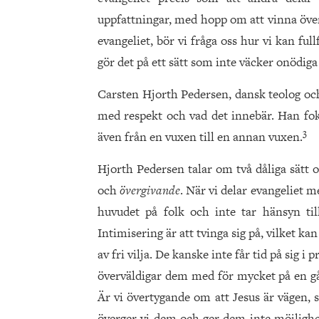
uppfattningar, med hopp om att vinna över f
evangeliet, bör vi fråga oss hur vi kan ful
gör det på ett sätt som inte väcker onödiga
Carsten Hjorth Pedersen, dansk teolog och
med respekt och vad det innebär. Han fok
3
även från en vuxen till en annan vuxen.
Hjorth Pedersen talar om två dåliga sätt o
och
övergivande
. När vi delar evangeliet m
huvudet på folk och inte tar hänsyn till
Intimisering är att tvinga sig på, vilket kan
av fri vilja. De kanske inte får tid på sig i
överväldigar dem med för mycket på en gång
Är vi övertygande om att Jesus är vägen, s
överger vi dem och ger dem inte möjlighet