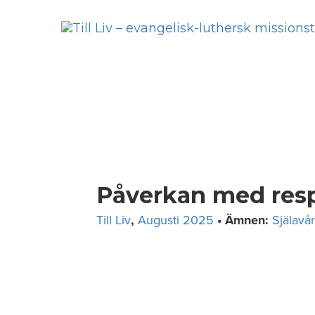
Skip
to
content
Påverkan med res
Till Liv
,
Augusti 2025
• Ämnen:
Själavå