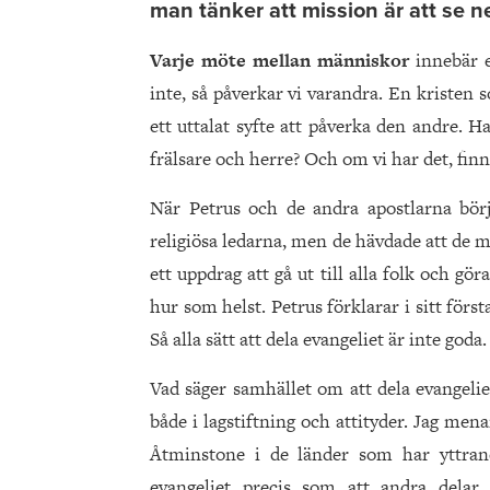
man tänker att mission är att se n
Varje möte mellan människor
innebär e
inte, så påverkar vi varandra. En kristen
ett uttalat syfte att påverka den andre. H
frälsare och herre? Och om vi har det, finn
När Petrus och de andra apostlarna bö
religiösa ledarna, men de hävdade att de
ett uppdrag att gå ut till alla folk och gör
hur som helst. Petrus förklarar i sitt förs
Så alla sätt att dela evangeliet är inte goda.
Vad säger samhället om att dela evangeliet 
både i lagstiftning och attityder. Jag men
Åtminstone i de länder som har yttrande
evangeliet precis som att andra delar s