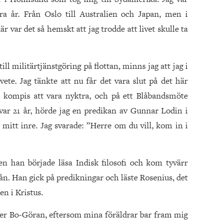
ra år. Från Oslo till Australien och Japan, men i
 var det så hemskt att jag trodde att livet skulle ta
ll militärtjänstgöring på flottan, minns jag att jag i
e. Jag tänkte att nu får det vara slut på det här
n kompis att vara nyktra, och på ett Blåbandsmöte
var 21 år, hörde jag en predikan av Gunnar Lodin i
 mitt inre. Jag svarade: ”Herre om du vill, kom in i
n han började läsa Indisk filosofi och kom tyvärr
ån. Han gick på predikningar och läste Rosenius, det
n i Kristus.
tter Bo-Göran, eftersom mina föräldrar bar fram mig