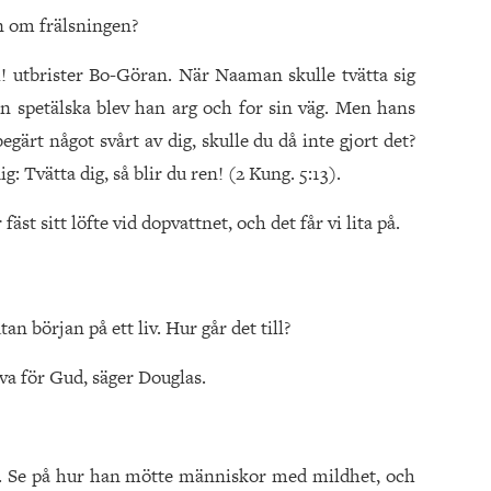
ten om frälsningen?
ll! utbrister Bo-Göran. När Naaman skulle tvätta sig
 sin spetälska blev han arg och for sin väg. Men hans
gärt något svårt av dig, skulle du då inte gjort det?
: Tvätta dig, så blir du ren! (2 Kung. 5:13).
st sitt löfte vid dopvattnet, och det får vi lita på.
n början på ett liv. Hur går det till?
eva för Gud, säger Douglas.
sus. Se på hur han mötte människor med mildhet, och