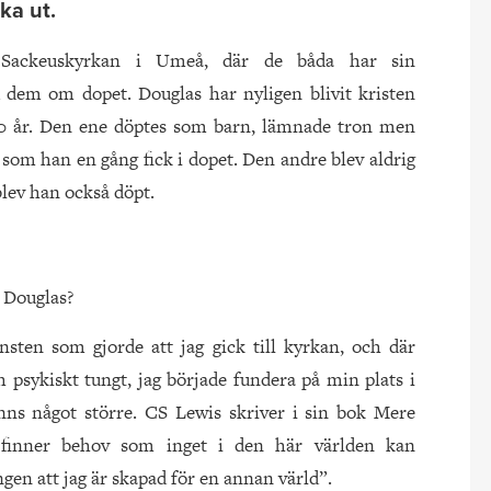
ika ut.
 Sackeuskyrkan i Umeå, där de båda har sin
 dem om dopet. Douglas har nyligen blivit kristen
60 år. Den ene döptes som barn, lämnade tron men
som han en gång fick i dopet. Den andre blev aldrig
blev han också döpt.
, Douglas?
änsten som gjorde att jag gick till kyrkan, och där
ch psykiskt tungt, jag började fundera på min plats i
fanns något större. CS Lewis skriver i sin bok Mere
 finner behov som inget i den här världen kan
ingen att jag är skapad för en annan värld”.