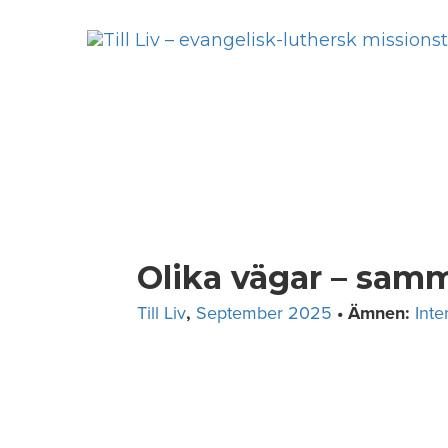
Skip
to
content
Olika vägar – sa
Till Liv
,
September 2025
• Ämnen:
Inte