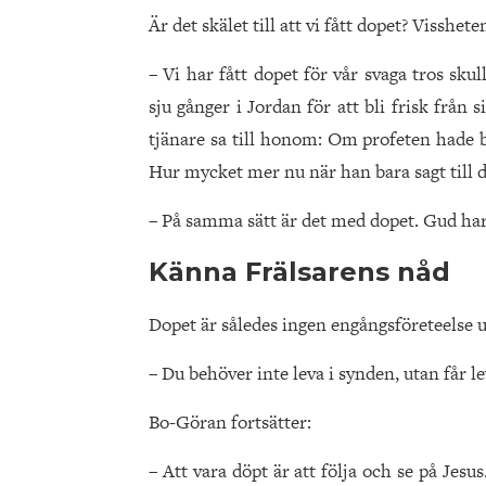
Är det skälet till att vi fått dopet? Visshe
– Vi har fått dopet för vår svaga tros sku
sju gånger i Jordan för att bli frisk från
tjänare sa till honom: Om profeten hade be
Hur mycket mer nu när han bara sagt till dig
– På samma sätt är det med dopet. Gud har fä
Känna Frälsarens nåd
Dopet är således ingen engångsföreteelse uta
– Du behöver inte leva i synden, utan får l
Bo-Göran fortsätter:
– Att vara döpt är att följa och se på Je