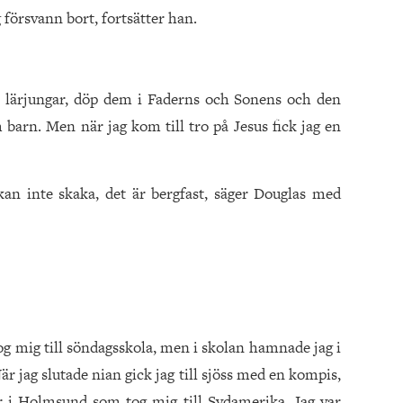
g försvann bort, fortsätter han.
ill lärjungar, döp dem i Faderns och Sonens och den
barn. Men när jag kom till tro på Jesus fick jag en
kan inte skaka, det är bergfast, säger Douglas med
tog mig till söndagsskola, men i skolan hamnade jag i
När jag slutade nian gick jag till sjöss med en kompis,
är i Holmsund som tog mig till Sydamerika. Jag var