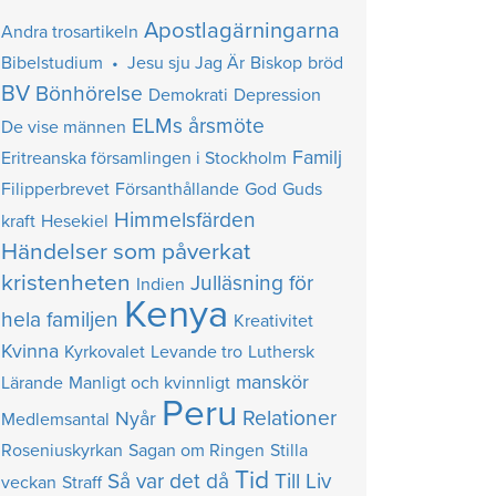
Apostlagärningarna
Andra trosartikeln
Bibelstudium • Jesu sju Jag Är
Biskop
bröd
BV
Bönhörelse
Demokrati
Depression
ELMs årsmöte
De vise männen
Familj
Eritreanska församlingen i Stockholm
Filipperbrevet
Försanthållande
God
Guds
Himmelsfärden
kraft
Hesekiel
Händelser som påverkat
kristenheten
Julläsning för
Indien
Kenya
hela familjen
Kreativitet
Kvinna
Kyrkovalet
Levande tro
Luthersk
manskör
Lärande
Manligt och kvinnligt
Peru
Relationer
Nyår
Medlemsantal
Roseniuskyrkan
Sagan om Ringen
Stilla
Tid
Så var det då
Till Liv
veckan
Straff