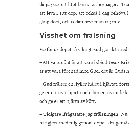
då jag var ett litet barn. Luther säger: ”tr
att leva i sitt dop, att också i dag behöva l
gång döpt, och sedan bryr man sig inte.
Visshet om frälsning
Varför är dopet så viktigt, vad gör det med 
– Att vara döpt är att vara iklädd Jesus Kr
är att vara förenad med Gud, det är Guds 
– Gud frälser en, fyller hålet i hjärtat, for
ge er ett nytt hjärta och låta en ny ande k
och ge er ett hjärta av kött.
– Tidigare ifrågasatte jag frälsningen. N
har gjort med mig genom dopet, det ger viss