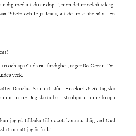
östa dig med att du är döpt”, men det är också viktigt
äsa Bibeln och följa Jesus, att det inte blir så att en
oss?
istus och äga Guds rättfärdighet, säger Bo-Göran. Det
Andes verk.
tsätter Douglas. Som det står i Hesekiel 36:26: Jag ska
omma in i er. Jag ska ta bort stenhjärtat ur er kropp
u kan jag gå tillbaka till dopet, komma ihåg vad Gud
het om att jag är frälst.