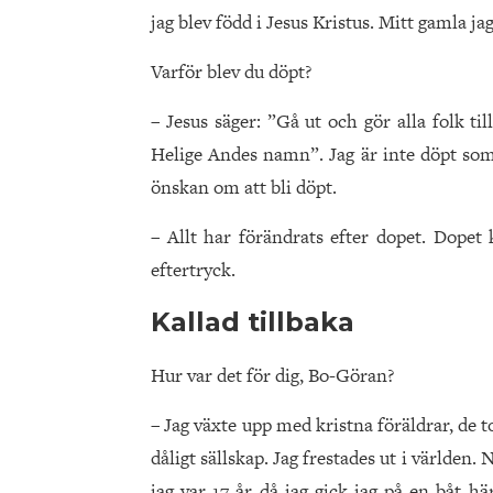
jag blev född i Jesus Kristus. Mitt gamla ja
Varför blev du döpt?
– Jesus säger: ”Gå ut och gör alla folk t
Helige Andes namn”. Jag är inte döpt som 
önskan om att bli döpt.
– Allt har förändrats efter dopet. Dopet 
eftertryck.
Kallad tillbaka
Hur var det för dig, Bo-Göran?
– Jag växte upp med kristna föräldrar, de 
dåligt sällskap. Jag frestades ut i världen. 
jag var 17 år då jag gick jag på en båt h