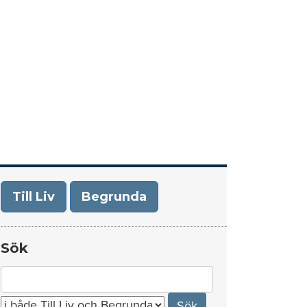
era
Om Till Liv/Begrunda
Kontakt
Till Liv
Begrunda
Sök
Search
for: