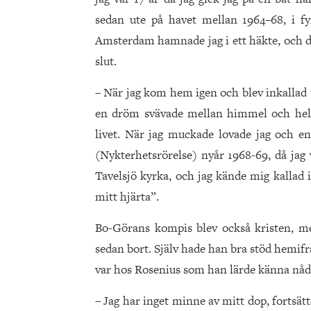
sedan ute på havet mellan 1964–68, i fy
Amsterdam hamnade jag i ett häkte, och där
slut.
– När jag kom hem igen och blev inkallad ti
en dröm svävade mellan himmel och helvet
livet. När jag muckade lovade jag och e
(Nykterhetsrörelse) nyår 1968-69, då jag 
Tavelsjö kyrka, och jag kände mig kallad i
mitt hjärta”.
Bo-Görans kompis blev också kristen, me
sedan bort. Själv hade han bra stöd hemifr
var hos Rosenius som han lärde känna nåde
– Jag har inget minne av mitt dop, fortsä