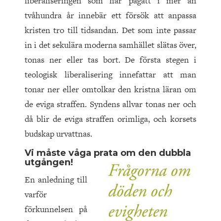
liberaliseringen som har pågått i mer än
tvåhundra år innebär ett försök att anpassa
kristen tro till tidsandan. Det som inte passar
in i det sekulära moderna samhället slätas över,
tonas ner eller tas bort. De första stegen i
teologisk liberalisering innefattar att man
tonar ner eller omtolkar den kristna läran om
de eviga straffen. Syndens allvar tonas ner och
då blir de eviga straffen orimliga, och korsets
budskap urvattnas.
Vi måste våga prata om den dubbla
utgången!
En anledning till
varför
förkunnelsen på