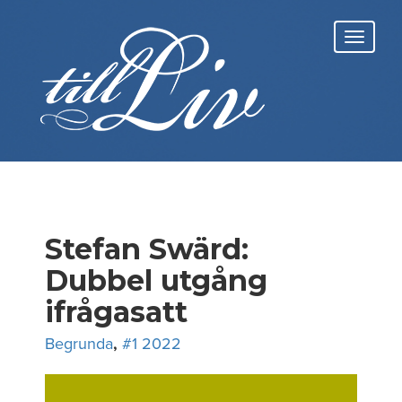
Skip
to
Toggl
content
navig
Stefan Swärd:
Dubbel utgång
ifrågasatt
Begrunda
,
#1 2022