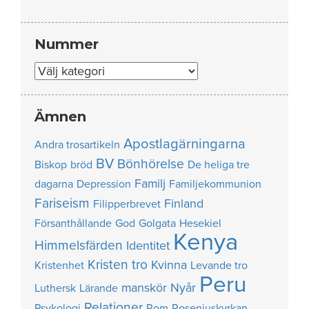
Nummer
Nummer
Ämnen
Apostlagärningarna
Andra trosartikeln
BV
Bönhörelse
Biskop
bröd
De heliga tre
Familj
dagarna
Depression
Familjekommunion
Fariseism
Finland
Filipperbrevet
Försanthållande
God
Golgata
Hesekiel
Kenya
Himmelsfärden
Identitet
Kristen tro
Kvinna
Kristenhet
Levande tro
Peru
manskör
Nyår
Luthersk
Lärande
Relationer
Psykologi
Rom
Roseniuskyrkan